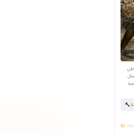
وطن
مال
اضة
🔨
ة
52