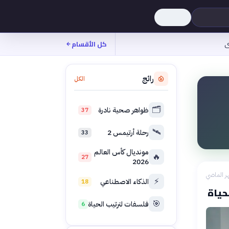
ى
كل الأقسام
رائج
الكل
🗂️
ظواهر صحية نادرة
37
🛰️
رحلة أرتيمس 2
33
مونديال كأس العالم
🔥
27
2026
ر الماضي
⚡
الذكاء الاصطناعي
18
حياة
🎯
فلسفات لترتيب الحياة
6