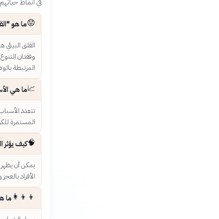
في أنماط حياتهم 
😟
ما هو "الق
القلق البيئي ه
وفقدان التنوع 
المرتبطة بالوض
📈
ما هي الأسب
تتعدد الأسباب، 
المستمرة للكوا
🧠
كيف يؤثر ا
يمكن أن يظهر 
الأفراد بالعجز
👩‍👦‍👦
ما هي