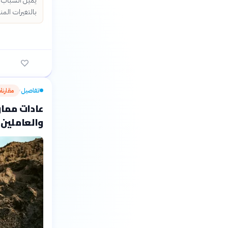
يميل الشباب وا
بالتغيرات المن
تفاصيل
مقارنة
›
عادات ممار
والعاملين 