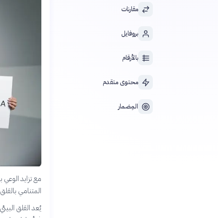
مقارنات
بروفايل
بالأرقام
محتوى متقدم
المِضمار
مع تزايد الوعي ب
المتنامي بالقلق 
يُعد القلق البي