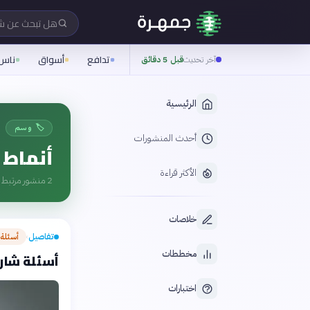
هل تبحث عن 
تدافع
أسواق
ناس
آخر تحديث
قبل 5 دقائق
الرئيسية
🏷️ وسم
أحدث المنشورات
أنماط 
الأكثر قراءة
2
منشور مرتبط ب
خلاصات
تفاصيل
أسئلة
›
مخططات
أسئلة شارح
اختبارات