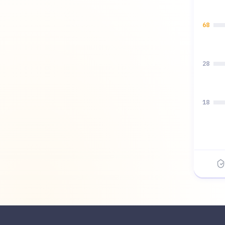
68
28
18