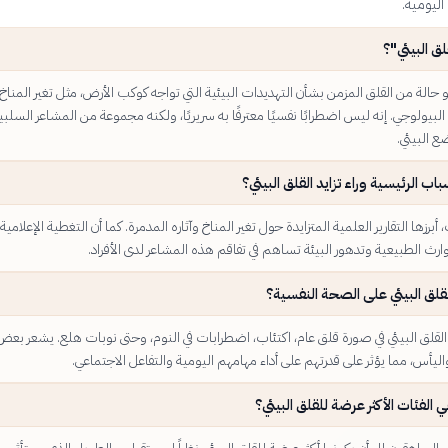
اليومية.
لق البيئي"؟
و حالة من القلق المزمن بشأن التهديدات البيئية التي تواجه كوكب الأرض، مثل تغير المناخ
البيولوجي. إنه ليس اضطرابًا نفسيًا معترفًا به سريريًا، ولكنه مجموعة من المشاعر السلبي
ع البيئي.
اب الرئيسية وراء تزايد القلق البيئي؟
أبرزها التقارير العلمية المتزايدة حول تغير المناخ وآثاره المدمرة. كما أن التغطية الإعلامية
رث الطبيعية وتدهور البيئة تساهم في تفاقم هذه المشاعر لدى الأفراد.
لقلق البيئي على الصحة النفسية؟
القلق البيئي في صورة قلق عام، اكتئاب، اضطرابات في النوم، وحتى نوبات هلع. يشعر بعض
 واليأس، مما يؤثر على قدرتهم على أداء مهامهم اليومية والتفاعل الاجتماعي.
 الفئات الأكثر عرضة للقلق البيئي؟