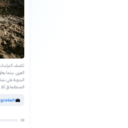
تكشف الدراسات ا
العربي. بينما يع
اليدوية على نشاط
المنتظمة في كلا
💼
العاملون
38