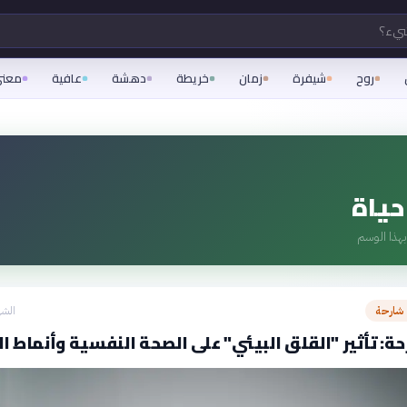
شيء؟
روح
شيفرة
زمان
خريطة
دهشة
عافية
معن
حياة
هذا الوسم
 شارحة
الشه
ة: تأثير "القلق البيئي" على الصحة النفسية وأنماط ال