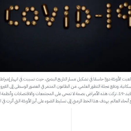
عبت الأوبئة دورًا حاسمًا في تشكيل مسار التاريخ البشري، حيث تسببت في انهيار إمبراط
السكانية، ودفع عجلة التطور العلمي. من الطاعون المدمر في العصور الوسطى إلى الفير
الحديثة مثل كوفيد-19، تركت هذه الأمراض بصمة لا تمحى على المجتمعات والاقتصادات وأنظمة ا
نحاء العالم. يهدف هذا الخط الزمني إلى تسليط الضوء على أبرز الأوبئة التي أثرت في ال