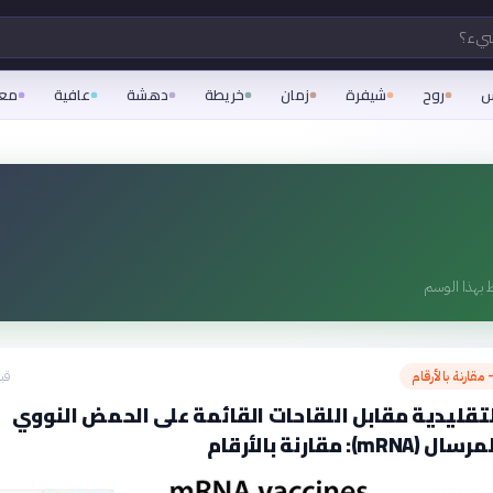
شيء؟
س
روح
شيفرة
زمان
خريطة
دهشة
عافية
مع
 بهذا الوسم
مقارنة بالأرقام
قبل 11
لتقليدية مقابل اللقاحات القائمة على الحمض النووي
): مقارنة بالأرقام