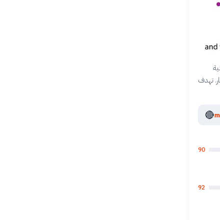
ية
اختبار. تهدف
🔴
90
92