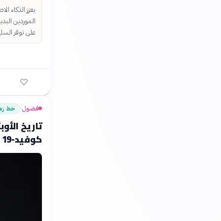
يعزز الذكاء ا
الموردين البدي
على توفر السل
فضول
خط زم
›
تاريخ الأوب
كوفيد-19