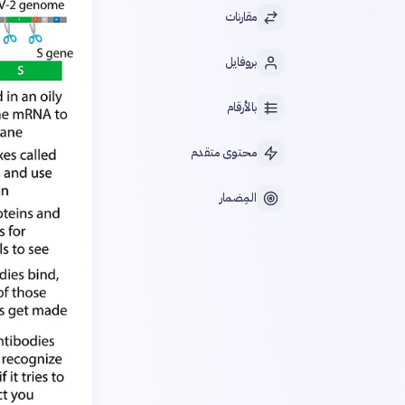
مقارنات
بروفايل
بالأرقام
محتوى متقدم
المِضمار