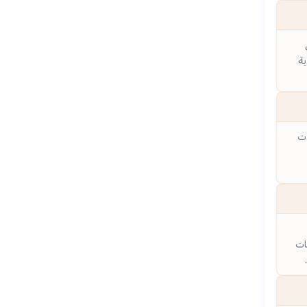
ية
ات
سات