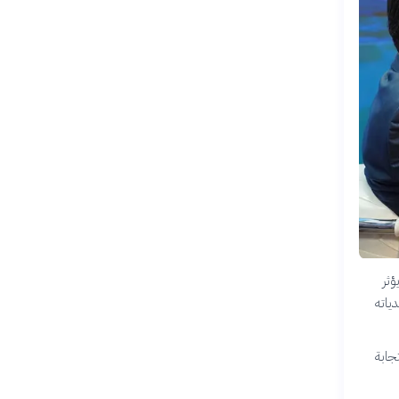
ؤثر
ياته
جابة