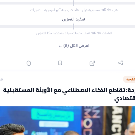
تقنية mRNA تسمح بتعديل اللقاحات بسرعة أكبر لمواجهة المتحورات.
تعقيد التخزين
لقاحات mRNA تتطلب درجات حرارة منخفضة جدًا للتخزين.
اعرض الكل (8) ←
شارحة
قبل 14
ة: تقاطع الذكاء الاصطناعي مع الأوبئة المستقبلية
اقتصادي