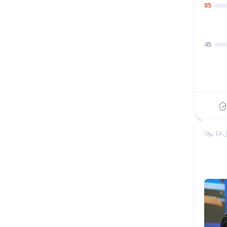
85
45
 يومًا