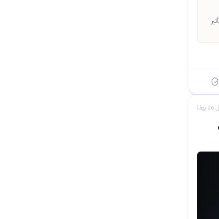
ير
 يومًا