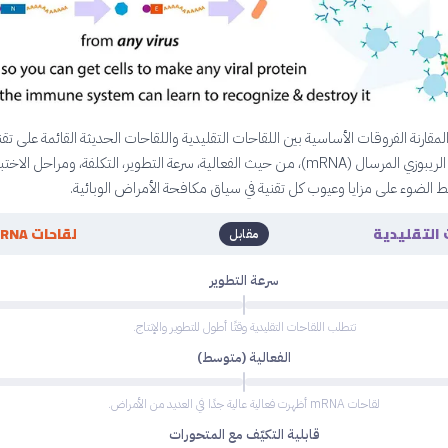
ارنة الفروقات الأساسية بين اللقاحات التقليدية واللقاحات الحديثة القائمة على تقن
الحمض النووي الريبوزي المرسال (mRNA)، من حيث الفعالية، سرعة التطوير، التكلفة، ومراحل ال
يط الضوء على مزايا وعيوب كل تقنية في سياق مكافحة الأمراض الوبائية.
 التقليدية
لقاحات mRNA
مقابل
سرعة التطوير
تتطلب اللقاحات التقليدية وقتًا أطول للتطوير والإنتاج.
الفعالية (متوسط)
لقاحات mRNA أظهرت فعالية عالية جدًا في العديد من الأمراض.
قابلية التكيّف مع المتحورات