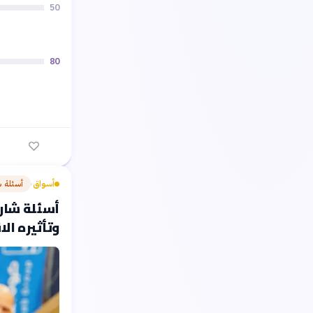
50
80
أسواق
أسئلة 
›
أسئلة شارح
وتأثيره ال