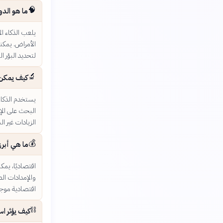
🧠
ما هو الدو
يلعب الذكاء ال
الأمراض. يمكن
لتحديد البؤر ا
🔬
كيف يمكن ل
يستخدم الذكاء 
البحث على الإ
الزيادات غير ا
💰
ما هي أبرز
اقتصاديًا، يم
والإمدادات ال
اقتصادية موجهة
⛓️
كيف يؤثر اس