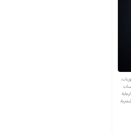
وريات،
وسات
لرعاية
بشرية.