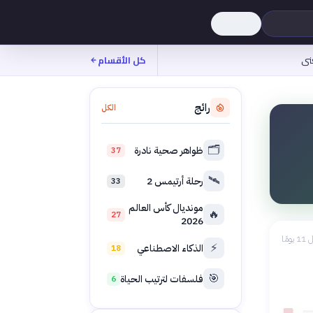
نى
كل الأقسام
رائج
الكل
🗂️
ظواهر صحية نادرة
37
🛰️
رحلة أرتيمس 2
33
مونديال كأس العالم
🔥
27
2026
 يومًا
⚡
الذكاء الاصطناعي
18
🎯
فلسفات لترتيب الحياة
6