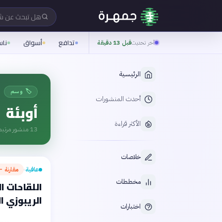
هل تبحث عن 
تدافع
أسواق
نا
آخر تحديث
قبل 13 دقيقة
الرئيسية
🏷️ وسم
أحدث المنشورات
أوبئة
الأكثر قراءة
13
منشور مرتبط
خلاصات
عافية
مقارنة — 
›
مخططات
اللقاحات ا
الريبوزي المرسال (mRNA
اختبارات