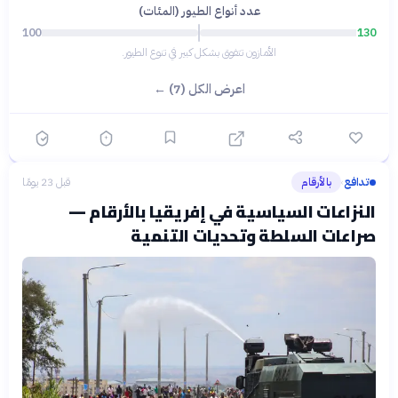
عدد أنواع الطيور (المئات)
100
130
الأمازون تتفوق بشكل كبير في تنوع الطيور.
اعرض الكل (7) ←
تدافع
بالأرقام
قبل 23 يومًا
›
النزاعات السياسية في إفريقيا بالأرقام —
صراعات السلطة وتحديات التنمية