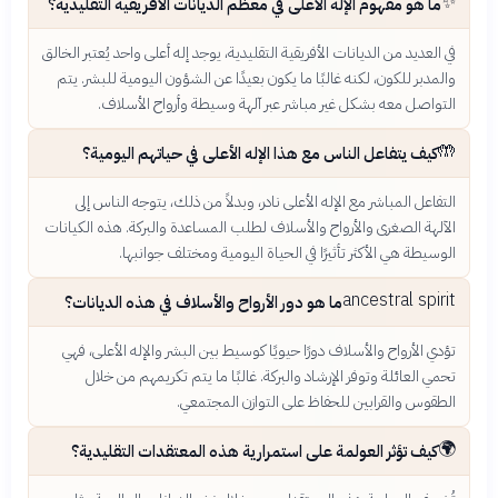
✨
ما هو مفهوم الإله الأعلى في معظم الديانات الأفريقية التقليدية؟
في العديد من الديانات الأفريقية التقليدية، يوجد إله أعلى واحد يُعتبر الخالق
والمدبر للكون، لكنه غالبًا ما يكون بعيدًا عن الشؤون اليومية للبشر. يتم
التواصل معه بشكل غير مباشر عبر آلهة وسيطة وأرواح الأسلاف.
🤲
كيف يتفاعل الناس مع هذا الإله الأعلى في حياتهم اليومية؟
التفاعل المباشر مع الإله الأعلى نادر، وبدلاً من ذلك، يتوجه الناس إلى
الآلهة الصغرى والأرواح والأسلاف لطلب المساعدة والبركة. هذه الكيانات
الوسيطة هي الأكثر تأثيرًا في الحياة اليومية ومختلف جوانبها.
ancestral spirit
ما هو دور الأرواح والأسلاف في هذه الديانات؟
تؤدي الأرواح والأسلاف دورًا حيويًا كوسيط بين البشر والإله الأعلى، فهي
تحمي العائلة وتوفر الإرشاد والبركة. غالبًا ما يتم تكريمهم من خلال
الطقوس والقرابين للحفاظ على التوازن المجتمعي.
🌍
كيف تؤثر العولمة على استمرارية هذه المعتقدات التقليدية؟