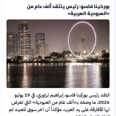
بوركينا فاسو: رئيس ينتقد ألف عام من
«العبودية العربية»
انتقد رئيس بوركينا فاسو، إبراهيم تراوري، في 19 يوليو
2026، ما وصفه بـ«ألف عام من العبودية» التي تعرض
لها الأفارقة على يد العرب، مؤكداً أن آخر سوق للعبيد لم