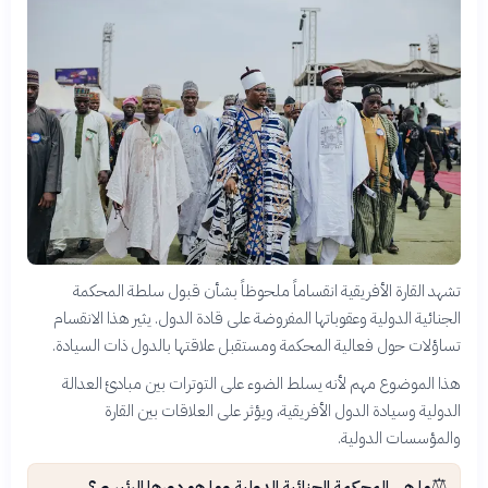
تشهد القارة الأفريقية انقساماً ملحوظاً بشأن قبول سلطة المحكمة
الجنائية الدولية وعقوباتها المفروضة على قادة الدول. يثير هذا الانقسام
تساؤلات حول فعالية المحكمة ومستقبل علاقتها بالدول ذات السيادة.
هذا الموضوع مهم لأنه يسلط الضوء على التوترات بين مبادئ العدالة
الدولية وسيادة الدول الأفريقية، ويؤثر على العلاقات بين القارة
والمؤسسات الدولية.
⚖️
ما هي المحكمة الجنائية الدولية وما هو دورها الرئيسي؟