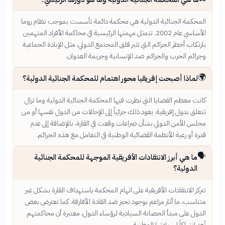
المحكمة الجنائية الدولية هي محكمة دائمة تأسست بموجب نظام روما
الأساسي عام 2002. تتمثل مهمتها الرئيسية في محاكمة الأفراد المتهمين
بارتكاب أخطر الجرائم التي تثير قلق المجتمع الدولي، مثل الإبادة الجماعية
وجرائم الحرب والجرائم ضد الإنسانية وجريمة العدوان.
🌍
لماذا أصبحت إفريقيا محور اهتمام للمحكمة الجنائية الدولية؟
كانت معظم القضايا التي نظرت فيها المحكمة الجنائية الدولية وما تزال
تتعلق بدول إفريقية. يعود ذلك جزئياً إلى الإحالات من الدول نفسها أو من
مجلس الأمن الدولي بشأن صراعات وقعت في القارة، بالإضافة إلى عدم
قدرة أو رغبة الأنظمة القضائية الوطنية في التعامل مع هذه الجرائم.
🗣️
ما هي أبرز الانتقادات الأفريقية الموجهة للمحكمة الجنائية
الدولية؟
تتركز الانتقادات الأفريقية على اتهام المحكمة باستهداف القارة بشكل غير
متناسب، ما أثار مزاعم بوجود تحيز ضد القادة الأفارقة. كما تعترض بعض
الدول على مبدأ الحصانة السيادية لرؤساء الدول، معتبرة أن محاكمتهم
تُعد انتهاكاً لسيادتها الوطنية.