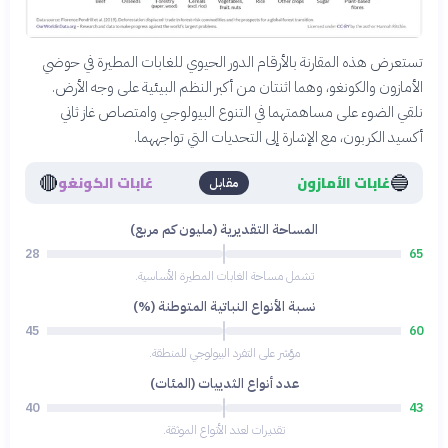
تستعرض هذه المقارنة بالأرقام الدور الحيوي للغابات المطيرة في حوضي
الأمازون والكونغو، وهما اثنتان من أكبر النظم البيئية على وجه الأرض.
نلقي الضوء على مساهمتهما في التنوع البيولوجي وامتصاص غاز ثاني
أكسيد الكربون، مع الإشارة إلى التحديات التي تواجههما.
🔴
🔵
غابات الأمازون
غابات الكونغو
مقابل
المساحة التقديرية (مليون كم مربع)
28
65
تشمل مساحة الغابات المطيرة الأساسية.
نسبة الأنواع النباتية المتوطنة (%)
45
60
مؤشر على التفرد البيولوجي للمنطقة.
عدد أنواع الثدييات (المئات)
40
43
تقديرات لعدد الأنواع الموثقة.