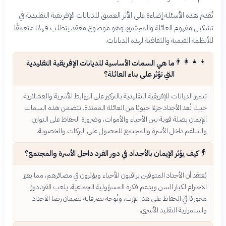
تُقدم هذه الأسئلة إضاءة على الأثر العميق للديانات الإفريقية التقليدية في
تشكيل مفهوم العائلة والمجتمع، وهو موضوع معقد يتطلب فهمًا متعمقًا
للأنظمة القيمية والثقافية لهذه الديانات.
👨‍👩‍👧‍👦
ما هي السمات الأساسية للديانات الإفريقية التقليدية
التي تؤثر على بناء العائلة؟
تتميز الديانات الإفريقية التقليدية بالتركيز على الروابط الأسرية والعشائرية،
حيث تُعد الأجداد جزءًا حيويًا من العائلة الممتدة. تتضمن هذه السمات
الإيمان بصلة قوية بين الأحياء والأموات، وضرورة الحفاظ على التوازن
والتناغم داخل الأسرة والمجتمع للحصول على البركات والخصوبة.
👴
كيف يؤثر الإيمان بالأجداد في دور الفرد داخل الأسرة والمجتمع؟
يُعتقد أن الأجداد المتوفين يراقبون الأحياء ويؤثرون في مصائرهم، مما يعزز
الاحترام لكبار السن ويدعم فكرة المسؤولية الجماعية. يلعب الفرد دورًا
محوريًا في الحفاظ على هذا الإرث، وتُوجه تصرفاته لضمان رضا الأجداد
واستمرارية التقليد الأسري.