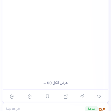
اعرض الكل (8) ←
روح
خلاصة
قبل 18 يومًا
›