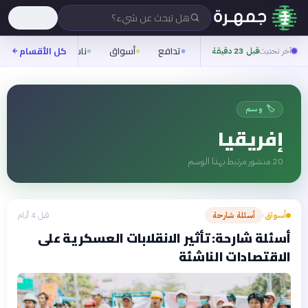
هل تبحث عن شيء؟
تدافع
أسواق
ناس
روح
كل الأقسام
شيف
آخر تحديث
قبل 23 دقيقة
🏷️ وسم
إفريقيا
20
منشور مرتبط بهذا الوسم
أسواق
أسئلة شارحة
قبل 4 أيام
›
أسئلة شارحة: تأثير الانقلابات العسكرية على
الاقتصادات الناشئة