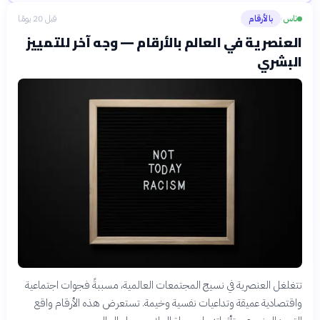
ناس
بالأرقام
قبل 20 يومًا
›
العنصرية في العالم بالأرقام — وجه آخر للتمييز
البشري
تتغلغل العنصرية في نسيج المجتمعات العالمية، مسببةً فجوات اجتماعية
واقتصادية عميقة وتداعيات نفسية وخيمة. تستعرض هذه الأرقام واقع