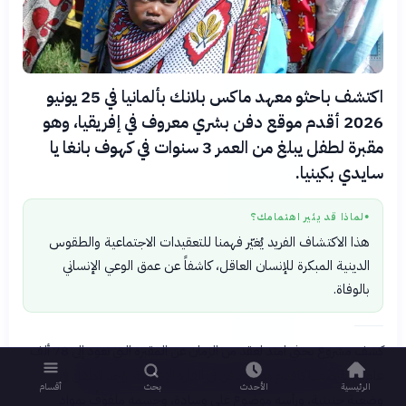
اكتشف باحثو معهد ماكس بلانك بألمانيا في 25 يونيو
2026 أقدم موقع دفن بشري معروف في إفريقيا، وهو
مقبرة لطفل يبلغ من العمر 3 سنوات في كهوف بانغا يا
سايدي بكينيا.
لماذا قد يثير اهتمامك؟
●
هذا الاكتشاف الفريد يُغيّر فهمنا للتعقيدات الاجتماعية والطقوس
الدينية المبكرة للإنسان العاقل، كاشفاً عن عمق الوعي الإنساني
بالوفاة.
كشف مشروع بحثي امتد لعقد من الزمان عن المقبرة التي تعود إلى 78 ألف
عام، مما يضعها كأقدم موقع دفن في القارة الإفريقية. وُجد الطفل في
الرئيسية
الأحدث
بحث
أقسام
وضعية جنينية، ورأسه موضوع على وسادة، وجسمه ملفوفٌ بمواد