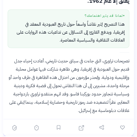
يُغلق إلا عام 1962.
لماذا قد يثير اهتمامك؟
●
هذا التصريح يُثير نقاشاً واسعاً حول تاريخ العبودية المعقد في
إفريقيا، ويدفع القارئ إلى التساؤل عن تداعيات هذه الروايات على
العلاقات الثقافية والسياسية المعاصرة.
تصريحات تراوري، التي جاءت في سياق حديث تاريخي، أعادت إحياء جدل
قديم حول العبودية في إفريقيا، وهي ظاهرة شاركت فيها عوامل محلية
وإقليمية ودولية. ويُحذر مؤرخون من اختزال هذه الظاهرة في طرف واحد أو
مرحلة واحدة، مشيرين إلى أن هذا النقاش تحول إلى قضية فكرية ودينية
وسياسية تتجاوز حدود بوركينا فاسو. وقد اتهم منتقدو تراوري بازدواجية
المعايير، نظراً لتصعيده ضد رموز تاريخية وحضارية إسلامية، بينما يُبقي على
علاقات دبلوماسية مع إسرائيل.