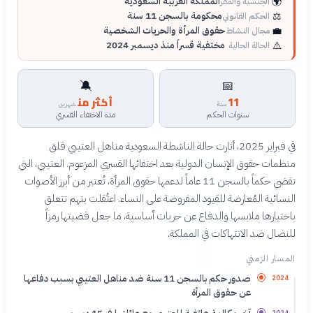
🌍
المملكة العربية السعودية
الجنسية والمقر
⚖️
محكومة بالسجن 11 سنة
الحكم القانوني
💼
حقوق المرأة والحريات الشخصية
مجال النشاط
⚠️
مختفية قسراً منذ ديسمبر 2024
الحالة الحالية
🔕
📅
11
أكثر من
سنة
شهرين
سنوات الحكم
مدة الاختفاء القسري
في فبراير 2025، أثارت حالة الناشطة السعودية مناهل العتيبي قلق
منظمات حقوق الإنسان الدولية بعد اختفائها القسري المزعوم. العتيبي، التي
تقضي حكماً بالسجن 11 عاماً لدعمها حقوق المرأة، تُعتبر من أبرز الأصوات
النسائية المُعارضة للقيود المفروضة على النساء. اعتُقلت بتهم تتعلق
باختيارها ملابسها والدفاع عن حريات أساسية، ما جعل قضيتها رمزاً
للنضال ضد الانتهاكات في المملكة.
المسار الزمني
صدور حكم بالسجن 11 سنة ضد مناهل العتيبي بسبب دفاعها
2024
عن حقوق المرأة
2024