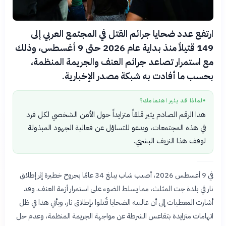
ارتفع عدد ضحايا جرائم القتل في المجتمع العربي إلى
149 قتيلاً منذ بداية عام 2026 حتى 9 أغسطس، وذلك
مع استمرار تصاعد جرائم العنف والجريمة المنظمة،
بحسب ما أفادت به شبكة مصدر الإخبارية.
لماذا قد يثير اهتمامك؟
●
هذا الرقم الصادم يثير قلقاً متزايداً حول الأمن الشخصي لكل فرد
في هذه المجتمعات، ويدعو للتساؤل عن فعالية الجهود المبذولة
لوقف هذا النزيف البشري.
في 9 أغسطس 2026، أصيب شاب يبلغ 34 عامًا بجروح خطيرة إثر إطلاق
نار في بلدة جت المثلث، مما يسلط الضوء على استمرار أزمة العنف. وقد
أشارت المعطيات إلى أن غالبية الضحايا قُتلوا بإطلاق نار، ويأتي هذا في ظل
اتهامات متزايدة بتقاعس الشرطة عن مواجهة الجريمة المنظمة، وعدم حل