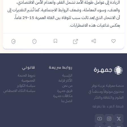
الزيادة إلى عوامل طويلة الأمد تشمل الفقر، وانعدام الأمن الاقتصادي،
والعنف، وسوء المعاملة، وضعف الروابط الاجتماعية. كما تُشير التقديرات إلى
أن الانتحار، الذي يُعد ثالث سبب للوفاة بين الفئة العمرية 15-29 عاماً،
يعكس تداعيات هذه الاضطرابات.
روابط سريعة
قانوني
الرئيسية
شروط الخدمة
الأكثر قراءة
الخصوصية
من نحن
سياسة الكوكيز
منصة معرفية عربية توفر
فريق جمهرة
سياسة الذكاء الاصطناعي
محتوى موثوقاً ومنظماً في
مكافآت جمهرة
العلوم والثقافة والفكر
اتصل بنا
قيمة المرء ما يعرفه