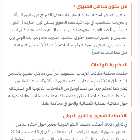
من تكون مناهل العتيبي؟
مناهل العتيبي ناشطة سعودية معروفة بدفاعها الصريح عن حقوق المرأة
والحريات الشخصية في بيئة تقيد هذه الحقوق بشكل كبير. اختارت أن تكون
صوتاً جريئاً ضد القيود المفروضة على النساء السعوديات، معتقدة أن اختيار
الملابس والتعبير الشخصي حقوق أساسية. اعتبرت محاولتها بث الوعي بين
النساء حول حقوقهن الشرعية والإنسانية عملاً شجاعاً في سياق يُعتبر فيه
مثل هذا النشاط خطراً.
الحكم والاتهامات
حكمت محكمة مكافحة الإرهاب السعودية سراً على مناهل العتيبي بالسجن
11 عاماً في 2024، بتهم تتعلق بـ 'دعم حقوق المرأة' و'اختيارها للملابس'.
يُعتبر هذا الحكم جزءاً من نمط أوسع من الملاحقات القانونية التي تستهدف
الناشطات السعوديات. لم تكن هذه محاكمة علنية، مما أثار انتقادات دولية
حول شفافية العملية القضائية والحق في محاكمة عادلة.
الاختفاء القسري والقلق الدولي
في فبراير 2025، أطلقت منظمة العفو الدولية تحذيراً حول اختفاء مناهل
العتيبي القسري المزعوم. آخر اتصال لها مع عائلتها كان في 15 ديسمبر 2024،
وبعد ذلك لم يكن هناك أي تواصل معروف. طالبت المنظمات الحقوقية