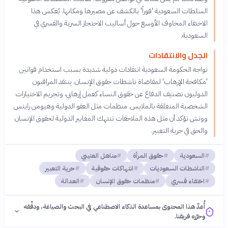
السلطات السعودية 'فوراً' بالكشف عن مصيرها ومكانها. يُعكس هذا
الاختفاء المخاوف الأوسع حول أساليب الاحتجاز السرية والقسري في
السعودية.
الجدل والانتقادات
تواجه الحكومة السعودية انتقادات دولية شديدة بسبب استخدام قوانين
'مكافحة الإرهاب' لمقاضاة ناشطات حقوق الإنسان. ينتقد المراقبون
الدوليون تصنيف الدفاع عن حقوق النساء كعمل إرهابي، وتجريم الاختيارات
الشخصية المتعلقة بالملابس. منظمات مثل العفو الدولية وهيومن رايتس
ووتش تؤكد أن مثل هذه الملاحقات تنتهك المعايير الدولية لحقوق الإنسان
والحق في حرية التعبير.
السعودية
حقوق المرأة
مناهل العتيبي
الناشطات السعوديات
انتهاكات حقوقية
حرية التعبير
اختفاء قسري
منظمات حقوق الإنسان
العدالة
أُعدّ هذا المحتوى بمساعدة الذكاء الاصطناعي في البحث والصياغة، ودقّقه
وحرّره فريقنا.