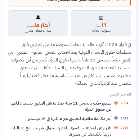
🔕
📅
11
أكثر من
سنة
شهرين
سنوات الحكم
مدة الاختفاء القسري
في فبراير 2025، أثارت حالة الناشطة السعودية مناهل العتيبي قلق
منظمات حقوق الإنسان الدولية بعد اختفائها القسري المزعوم. العتيبي، التي
تقضي حكماً بالسجن 11 عاماً لدعمها حقوق المرأة، تُعتبر من أبرز الأصوات
النسائية المُعارضة للقيود المفروضة على النساء. اعتُقلت بتهم تتعلق
باختيارها ملابسها والدفاع عن حريات أساسية، ما جعل قضيتها رمزاً
للنضال ضد الانتهاكات في المملكة.
المسار الزمني
صدور حكم بالسجن 11 سنة ضد مناهل العتيبي بسبب دفاعها
2024
عن حقوق المرأة
آخر مكالمة هاتفية للعتيبي مع عائلتها في 15 ديسمبر
2024
تقارير عن الاختفاء القسري للعتيبي لحوالي شهرين، مع مطالبات
2025
دولية بالكشف عن مصيرها