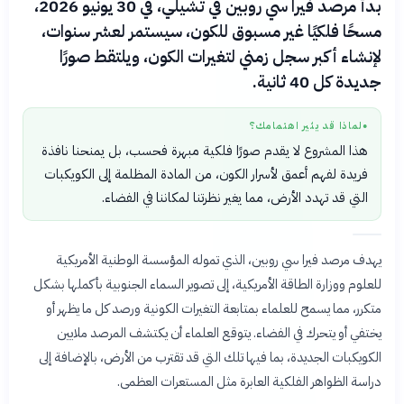
بدأ مرصد فيرا سي روبين في تشيلي، في 30 يونيو 2026،
مسحًا فلكيًا غير مسبوق للكون، سيستمر لعشر سنوات،
لإنشاء أكبر سجل زمني لتغيرات الكون، ويلتقط صورًا
جديدة كل 40 ثانية.
لماذا قد يثير اهتمامك؟
●
هذا المشروع لا يقدم صورًا فلكية مبهرة فحسب، بل يمنحنا نافذة
فريدة لفهم أعمق لأسرار الكون، من المادة المظلمة إلى الكويكبات
التي قد تهدد الأرض، مما يغير نظرتنا لمكاننا في الفضاء.
يهدف مرصد فيرا سي روبين، الذي تموله المؤسسة الوطنية الأمريكية
للعلوم ووزارة الطاقة الأمريكية، إلى تصوير السماء الجنوبية بأكملها بشكل
متكرر، مما يسمح للعلماء بمتابعة التغيرات الكونية ورصد كل ما يظهر أو
يختفي أو يتحرك في الفضاء. يتوقع العلماء أن يكتشف المرصد ملايين
الكويكبات الجديدة، بما فيها تلك التي قد تقترب من الأرض، بالإضافة إلى
دراسة الظواهر الفلكية العابرة مثل المستعرات العظمى.