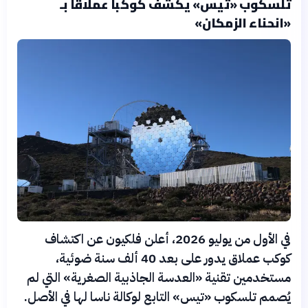
تلسكوب «تيس» يكشف كوكباً عملاقاً بـ
«انحناء الزمكان»
في الأول من يوليو 2026، أعلن فلكيون عن اكتشاف
كوكب عملاق يدور على بعد 40 ألف سنة ضوئية،
مستخدمين تقنية «العدسة الجاذبية الصغرية» التي لم
يُصمم تلسكوب «تيس» التابع لوكالة ناسا لها في الأصل.