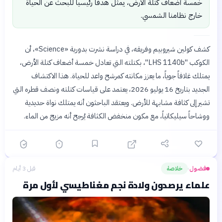
خمسة أضعاف كتلة الأرض، يمثل هدفاً رئيسياً للبحث عن الحياة
خارج نظامنا الشمسي.
كشف كولين شيروبيم وفريقه، في دراسة نشرت بدورية «Science»، أن
الكوكب "LHS 1140b"، بكتلته التي تعادل خمسة أضعاف كتلة الأرض،
يمتلك غلافاً جوياً، ما يعزز مكانته كمرشح واعد للحياة. هذا الاكتشاف
الجديد بتاريخ 16 يوليو 2026، يعتمد على قياسات كتلته ونصف قطره التي
تشير إلى كثافة مشابهة للأرض. ويعتقد الباحثون أنه يمتلك نواة حديدية
ووشاحاً سيليكاتياً، مع مكون منخفض الكثافة يُرجح أنه مزيج من الماء.
فضول
خلاصة
قبل 3 أيام
›
علماء يرصدون ولادة نجم مغناطيسي لأول مرة