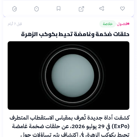
فضول
خلاصة
قبل 7 أيام
›
حلقات ضخمة وغامضة تحيط بكوكب الزهرة
كشفت أداة جديدة تُعرف بمقياس الاستقطاب المتطرف
(ExPo) في 29 يوليو 2026، عن حلقات ضخمة غامضة
تحيط بكوكب الزهرة، في اكتشاف يثير تساؤلات حول