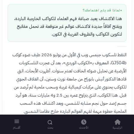
لماذا قد يثير اهتمامك؟
●
هذا الاكتشاف يعيد صياغة فهم العلماء للكواكب الخارجية الباردة،
ويفتح آفاقاً جديدة لاكتشاف عوالم غير متوقعة قد تحمل مفاتيح
لتكوين الكواكب والظروف الغريبة في الكون.
التقط تلسكوب جيمس ويب في الأول من يوليو 2026 طيف ضوء كوكب
GJ504b، المعروف بـ«الكوكب الوردي»، بعد أن عجزت التلسكوبات
الأرضية عن تحليل ضوئه الخافت لعشر سنوات. أظهرت الأبحاث، التي
قادها الدكتور أنيش بابوراج من جامعة نورث وسترن، أن الغلاف الجوي
للكوكب يحتوي على مركبات كيميائية غريبة وسحب ملحية لم تُرصد من
قبل. هذا الكوكب، الذي يتراوح عمره بين 2.5 و4 مليارات سنة، هو أبرد
جسم رُصد حول نجم مشابه للشمس، ويعد اكتشاف هذه السحب
الملحية خطوة مهمة لفهم العوالم الباردة خارج نظامنا الشمسي.
الرئيسية
الأحدث
بحث
أقسام