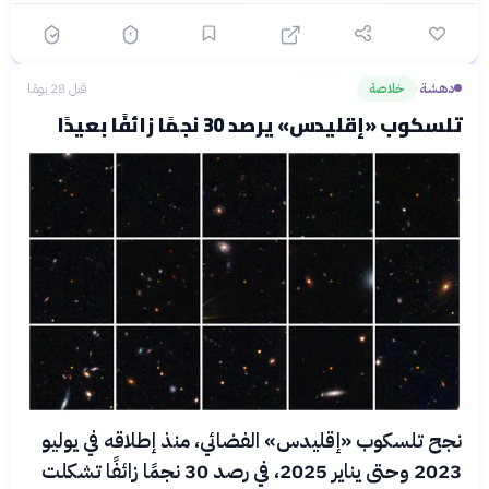
دهشة
خلاصة
قبل 28 يومًا
›
تلسكوب «إقليدس» يرصد 30 نجمًا زائفًا بعيدًا
نجح تلسكوب «إقليدس» الفضائي، منذ إطلاقه في يوليو
2023 وحتى يناير 2025، في رصد 30 نجمًا زائفًا تشكلت