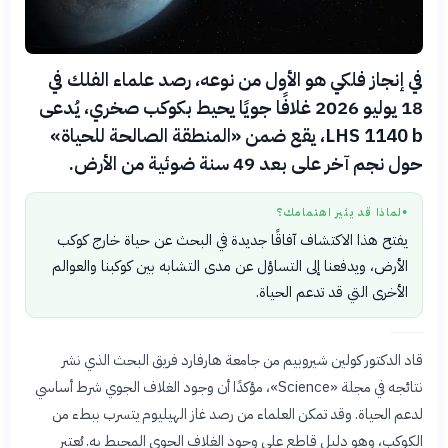
في إنجاز فلكي هو الأول من نوعه، رصد علماء الفلك في
18 يوليو 2026 غلافًا جويًا يحيط بكوكب صخري، يُدعى
LHS 1140 b، يقع ضمن «المنطقة الصالحة للحياة»
حول نجم آخر على بعد 49 سنة ضوئية من الأرض.
لماذا قد يثير اهتمامك؟
●
يفتح هذا الاكتشاف آفاقًا جديدة في البحث عن حياة خارج كوكب
الأرض، ويدفعنا إلى التساؤل عن مدى التشابه بين كوكبنا والعوالم
الأخرى التي قد تدعم الحياة.
قاد الدكتور كولين شيروبيم من جامعة هارفارد فريق البحث الذي نشر
نتائجه في مجلة «Science»، مؤكدًا أن وجود الغلاف الجوي شرط أساسي
لدعم الحياة. وقد تمكن العلماء من رصد غاز الهيليوم يتسرب ببطء من
الكوكب، وهو دليل قاطع على وجود الغلاف الجوي المحيط به. يُعتبر