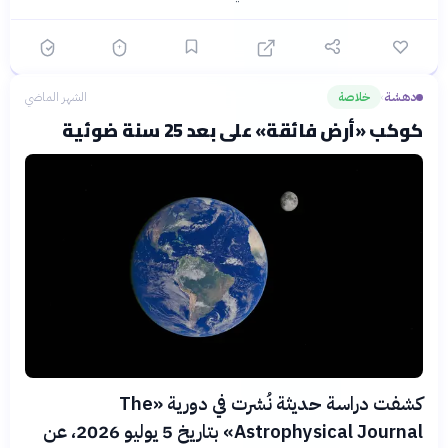
دهشة
خلاصة
الشهر الماضي
›
كوكب «أرض فائقة» على بعد 25 سنة ضوئية
كشفت دراسة حديثة نُشرت في دورية «The
Astrophysical Journal» بتاريخ 5 يوليو 2026، عن