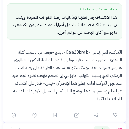
لماذا قد يثير اهتمامك؟
●
هذا الاكتشاف يغير نظرتنا لإمكانيات رصد الكواكب البعيدة ويثبت
أن بيانات فلكية قديمة قد تحمل أسراراً جديدة تنتظر من يكتشفها،
ما يوسع آفاق البحث عن عوالم أخرى.
الكوكب، الذي يُدعى «Gaia23bra b»، يبلغ حجمه مرة ونصف كتلة
المشتري، ويدور حول نجم قزم برتقالي. قادت الدراسة الدكتورة «مالوري
هاريس» من جامعة نيو مكسيكو. تعتمد هذه الطريقة على رصد انحناء
الزمكان الذي يسببه الكوكب، ما يؤدي إلى تضخم مؤقت لضوء نجم بعيد
عند عبور الكوكب أمامه. يُظهر هذا الإنجاز أن «تيس» قادر على اكتشاف
عوالم لم يُصمم لرصدها، ويفتح الباب أمام استغلال الأرشيفات القديمة
للبيانات الفلكية.