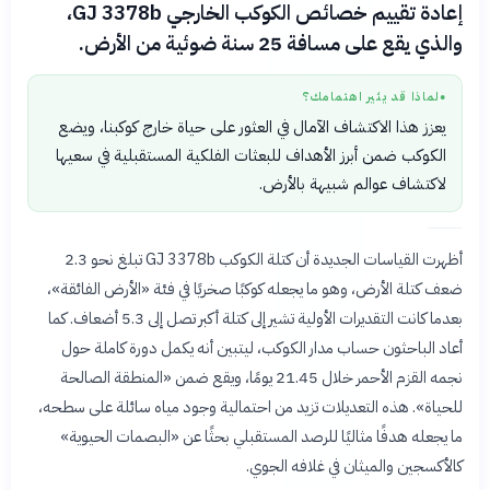
إعادة تقييم خصائص الكوكب الخارجي GJ 3378b،
والذي يقع على مسافة 25 سنة ضوئية من الأرض.
لماذا قد يثير اهتمامك؟
●
يعزز هذا الاكتشاف الآمال في العثور على حياة خارج كوكبنا، ويضع
الكوكب ضمن أبرز الأهداف للبعثات الفلكية المستقبلية في سعيها
لاكتشاف عوالم شبيهة بالأرض.
أظهرت القياسات الجديدة أن كتلة الكوكب GJ 3378b تبلغ نحو 2.3
ضعف كتلة الأرض، وهو ما يجعله كوكبًا صخريًا في فئة «الأرض الفائقة»،
بعدما كانت التقديرات الأولية تشير إلى كتلة أكبر تصل إلى 5.3 أضعاف. كما
أعاد الباحثون حساب مدار الكوكب، ليتبين أنه يكمل دورة كاملة حول
نجمه القزم الأحمر خلال 21.45 يومًا، ويقع ضمن «المنطقة الصالحة
للحياة». هذه التعديلات تزيد من احتمالية وجود مياه سائلة على سطحه،
ما يجعله هدفًا مثاليًا للرصد المستقبلي بحثًا عن «البصمات الحيوية»
كالأكسجين والميثان في غلافه الجوي.