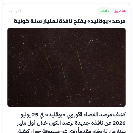
فضول
خلاصة
قبل 8 أيام
›
مرصد «يوقليد» يفتح نافذة لمليار سنة كونية
كشف مرصد الفضاء الأوروبي «يوقليد» في 25 يوليو
2026 عن نافذة جديدة لرصد الكون خلال أول مليار
سنة من تاريخه، مقدماً رؤى غير مسبوقة حول كيفية