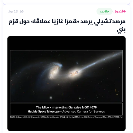
فضول
خلاصة
قبل 13 يومًا
›
مرصد تشيلي يرصد «قمرًا غازيًا عملاقًا» حول قزم
بني