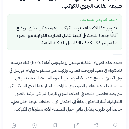
طبيعة الغلاف الجوي للكوكب.
لماذا قد يثير اهتمامك؟
●
قد يغير هذا الاكتشاف فهمنا لكوكب الزهرة بشكل جذري، ويفتح
آفاقًا جديدة للبحث في كيفية تفاعل الضازات الكوكبية مع الضوء،
ويقدم نموذجًا لكشف التفاصيل الفلكية الخفية.
صمم عالم الفيزياء الفلكية ميشيل رودنهاوس أداة (ExPo) أثناء دراسته
للدكتوراه في معهد أوتريخت الفلكي، ورُكبت على تلسكوب ويليام هيرشل في
جزر الكناري. تسمح هذه الأداة بتحليل الضوء المستقطب خطيًا، وهي
خاصية تظهر عند تفاعل الضوء مع الغازات أو الغبار. هذا النهج المبتكر مكن
من رصد تفاصيل دقيقة في الغلاف الجوي للزهرة لم تكن مرئية بالصور
التقليدية. أشار الباحثون بدايةً إلى احتمال كون الحلقات نتيجة خلل تقني،
خاصةً أنها ظهرت بشكل دائري حول المنطقة الأكثر سطوعًا في الكوكب.