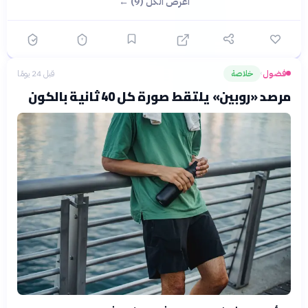
اعرض الكل (9) ←
فضول
خلاصة
قبل 24 يومًا
›
مرصد «روبين» يلتقط صورة كل 40 ثانية بالكون