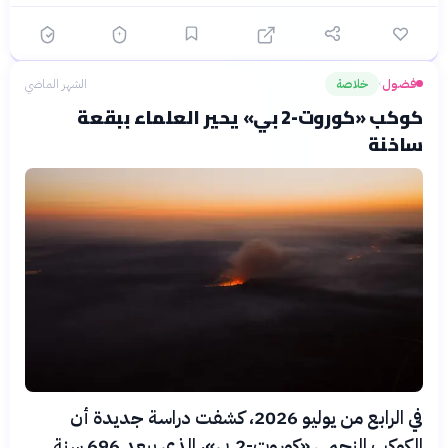
فضول
خلاصة
الشهر الماضي
›
كوكب «كوروت-2 بي» يحير العلماء ببقعة
ساخنة
في الرابع من يوليو 2026، كشفت دراسة جديدة أن
الكوكب النجمي «كوروت-2 بي»، الذي يبعد 696 سنة