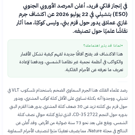
في إنجاز فلكي فريد، أعلن المرصد الأوروبي الجنوبي
(ESO) بتشيلي في 22 يوليو 2026 عن اكتشاف جرم
غازي عملاق يدور حول قزم بني، وليس كوكبًا، مما أثار
نقاشًا علميًا حول تصنيفه.
لماذا قد يثير اهتمامك؟
●
هذا الاكتشاف قد يفتح آفاقًا جديدة لفهم كيفية تشكل الأقمار
والكواكب في أنظمة نجمية غير نظامنا الشمسي، ويدفعنا لإعادة
تعريف ما نعرفه عن الأجرام الفلكية.
رصد علماء الفلك هذا الجرم السماوي الضخم باستخدام تلسكوب VLT في
تشيلي، ووجدوا أنه بكتلة تساوي على الأقل كتلة كوكب المشتري، ويدور
حول قزم بني كتلته تزيد عن 30 ضعف كتلة المشتري. يدور هذا القزم البني
بدوره حول النجم CD-35 2722، الذي تبلغ كتلته حوالي نصف كتلة
الشمس، ويقع على بعد نحو 73 سنة ضوئية من الأرض. وقد أُعلن عن
النتائج في مجلة Nature، مما يضيف تعقيدًا مثيرًا لتصنيف الأجرام السماوية