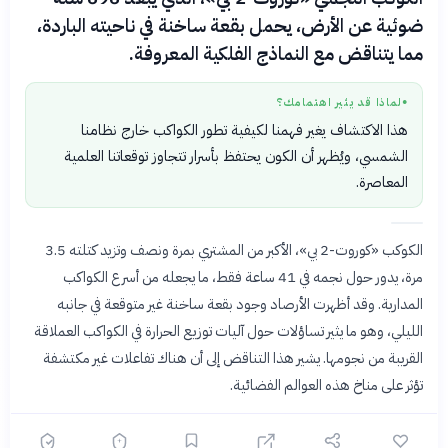
ضوئية عن الأرض، يحمل بقعة ساخنة في ناحيته الباردة،
مما يتناقض مع النماذج الفلكية المعروفة.
لماذا قد يثير اهتمامك؟
●
هذا الاكتشاف يغير فهمنا لكيفية تطور الكواكب خارج نظامنا
الشمسي، ويُظهر أن الكون يحتفظ بأسرار تتجاوز توقعاتنا العلمية
المعاصرة.
الكوكب «كوروت-2 بي»، الأكبر من المشتري بمرة ونصف وتزيد كتلته 3.5
مرة، يدور حول نجمه في 41 ساعة فقط، ما يجعله من أسرع الكواكب
المدارية. وقد أظهرت الأرصاد وجود بقعة ساخنة غير متوقعة في جانبه
الليلي، وهو ما يثير تساؤلات حول آليات توزيع الحرارة في الكواكب العملاقة
القريبة من نجومها. يشير هذا التناقض إلى أن هناك تفاعلات غير مكتشفة
تؤثر على مناخ هذه العوالم الفضائية.