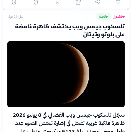
فضول
خلاصة
قبل 29 يومًا
›
تلسكوب جيمس ويب يكتشف ظاهرة غامضة
على بلوتو وتيتان
سجّل تلسكوب جيمس ويب الفضائي في 8 يوليو 2026
ظاهرة فلكية غريبة تتمثل في إشارة تمتص الضوء عند
طول موجي محدد يبلغ 5113 ميكرومتر، وتظهر على