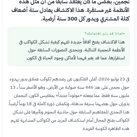
نجمين، بعكس ما كان يعتقد سابقًا من أن مثل هذه
الأنظمة غير مستقرة. هذا الاكتشاف يعادل ستة أضعاف
كتلة المشتري ويدور كل 300 سنة أرضية.
لماذا قد يثير اهتمامك؟
●
هذا الاكتشاف يفتح آفاقاً جديدة لفهم كيفية تشكل الكواكب في
الأنظمة النجمية الثنائية، ويتحدى التصورات السابقة حول
استقرارها، مما قد يغير فهمنا لأماكن وجود الحياة في الكون.
في 23 يوليو 2026، أعلن الفلكيون عن رصدهم لكوكب عملاق يدور بهدوء
حول نجمين على بعد 446 سنة ضوئية من الأرض، وهو الأصغر سناً بـ 13
مليون سنة فقط، مما يجعله «مولوداً جديداً» بمقاييس الكون. النجمان
يدوران حول بعضهما بسرعة مذهلة، ويكملان دورة كاملة في 18 يوماً أرضياً.
هذا التحدي للمفاهيم السابقة حول جاذبية النجوم وتأثيرها على تشكل
الكواكب يفتح المجال أمام استكشاف المزيد من الكواكب المشابهة لفهم
هذه الظاهرة الكونية الفريدة.