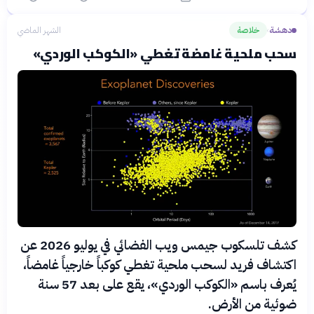
دهشة
خلاصة
الشهر الماضي
›
سحب ملحية غامضة تغطي «الكوكب الوردي»
كشف تلسكوب جيمس ويب الفضائي في يوليو 2026 عن
اكتشاف فريد لسحب ملحية تغطي كوكباً خارجياً غامضاً،
يُعرف باسم «الكوكب الوردي»، يقع على بعد 57 سنة
ضوئية من الأرض.