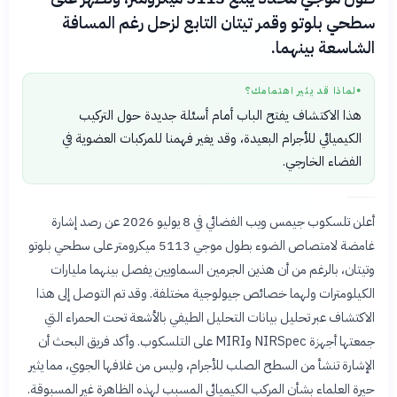
سطحي بلوتو وقمر تيتان التابع لزحل رغم المسافة
الشاسعة بينهما.
لماذا قد يثير اهتمامك؟
●
هذا الاكتشاف يفتح الباب أمام أسئلة جديدة حول التركيب
الكيميائي للأجرام البعيدة، وقد يغير فهمنا للمركبات العضوية في
الفضاء الخارجي.
أعلن تلسكوب جيمس ويب الفضائي في 8 يوليو 2026 عن رصد إشارة
غامضة لامتصاص الضوء بطول موجي 5113 ميكرومتر على سطحي بلوتو
وتيتان، بالرغم من أن هذين الجرمين السماويين يفصل بينهما مليارات
الكيلومترات ولهما خصائص جيولوجية مختلفة. وقد تم التوصل إلى هذا
الاكتشاف عبر تحليل بيانات التحليل الطيفي بالأشعة تحت الحمراء التي
جمعتها أجهزة NIRSpec وMIRI على التلسكوب. وأكد فريق البحث أن
الإشارة تنشأ من السطح الصلب للأجرام، وليس من غلافها الجوي، مما يثير
حيرة العلماء بشأن المركب الكيميائي المسبب لهذه الظاهرة غير المسبوقة.