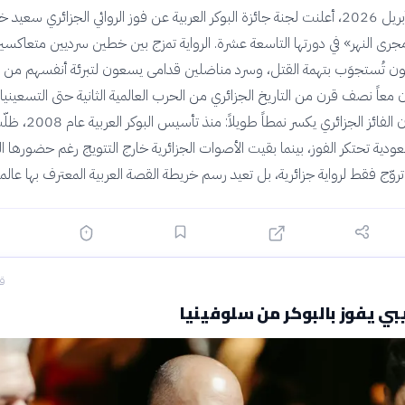
في التاسع من أبريل 2026، أعلنت لجنة جائزة البوكر العربية عن فوز الروائي الجزائري سعي
مجرى النهر» في دورتها التاسعة عشرة. الرواية تمزج بين خطين سرديين متعاكسي
ن تُستجوَب بتهمة القتل، وسرد مناضلين قدامى يسعون لتبرئة أنفسهم من ا
 معاً نصف قرن من التاريخ الجزائري من الحرب العالمية الثانية حتى التسعيني
ما يثير الانتباه أن الفائز الجزائري يكسر 
عودية تحتكر الفوز، بينما بقيت الأصوات الجزائرية خارج التتويج رغم حضورها ا
تروّج فقط لرواية جزائرية، بل تعيد رسم خريطة القصة العربية المعترف بها عالميا
قبل
ي يفوز بالبوكر من سلوفينيا