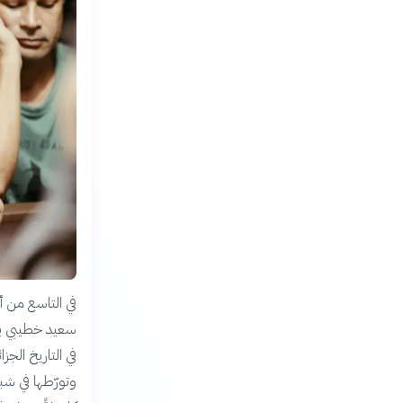
سعيد خطيبي برو
في التاريخ الجز
وتورّطها في شب