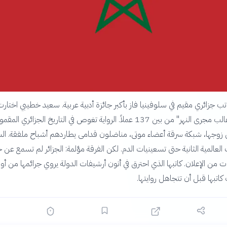
يل، كاتب جزائري مقيم في سلوفينيا فاز بأكبر جائزة أدبية عربية. سعيد خطيبي اختار
البوكر روايته "أغالب مجرى النهر" من بين 137 عملاً. الرواية تغوص في التاريخ الجزائري 
وجها، شبكة سرقة أعضاء موتى، مناضلون قدامى يطاردهم أشباح ملفقة. الس
العالمية الثانية حتى تسعينيات الدم. لكن الفرقة مؤلمة: الجزائر لم تسمع عن 
من الإعلان. كاتبها الذي احترق في أتون أرشيفات الدولة يروي جرائمها من أورو
كاتبها قبل أن تتجاهل روايتها.