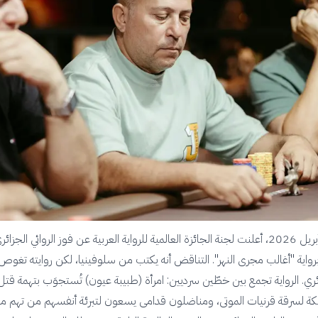
في التاسع من أبريل 2026، أعلنت لجنة الجائزة العالمية للرواية العربية عن فوز الروائي الجزائ
اية "أغالب مجرى النهر". التناقض أنه يكتب من سلوفينيا، لكن روايته تغوص 
ائري. الرواية تجمع بين خطّين سرديين: امرأة (طبيبة عيون) تُستجوَب بتهمة قتل
كة لسرقة قرنيات الموتى، ومناضلون قدامى يسعون لتبرئة أنفسهم من تهم ملف