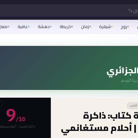
شيء؟
روح
شيفرة
زمان
خريطة
دهشة
عافية
معن
لجزائري
هذا الوسم
9
كتاب
 كتاب: ذاكرة
/10
| أحلام مستغانمي
ذاكرة الجسد · أحلام مستغان