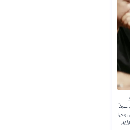
ري
عميقاً
 زوجها
ّقة،