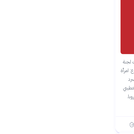
ت لجنة
المقموع: امرأة
رد
خطيبي
با.