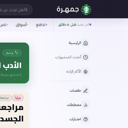
هل تبحث عن 
تدافع
أسواق
ناس
آخر تحديث
قبل 6 دقائق
الرئيسية
🏷️ وسم
أحدث المنشورات
الأدب ا
الأكثر قراءة
6
منشور مرتبط ب
خلاصات
مراجعة 
مرايا
مراجعة
مخططات
الجسد 
اختبارات