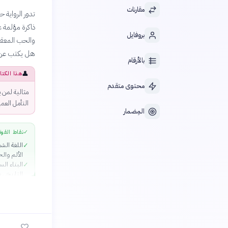
مقارنات
تدور الرواية 
ذاكرة مؤلمة 
بروفايل
والحب المعقد.
هل يكتب عن ح
بالأرقام
👤
هذا الكتا
محتوى متقدم
مثالية لمن 
التأمل العم
المِضمار
✓
نقاط القوة
اللغة الشع
✓
الألم وال
البناء الس
✓
التاريخي و
شخصيات مع
✓
النقدي
القدرة على
✓
بالوطن وا