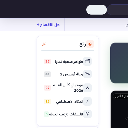
ى
كل الأقسام
رائج
الكل
🗂️
ظواهر صحية نادرة
37
🛰️
رحلة أرتيمس 2
33
مونديال كأس العالم
🔥
27
2026
قبل 3 أشهر
⚡
الذكاء الاصطناعي
18
🎯
فلسفات لترتيب الحياة
6
مي