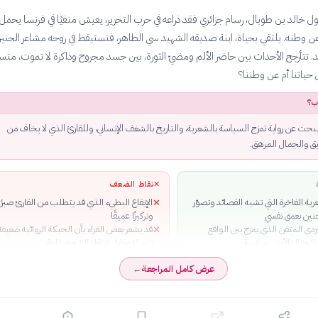
حول خالد بن طوبال، رسام جزائري فقد ذراعه في حرب التحرير، يعيش منفيًا في فرنسا يحمل
عن وطنه. يلتقي بحياة، ابنة صديقه الشهيد سي الطاهر، فتستيقظ في روحه مشاعر الحني
 تتأرجح الأحداث بين حاضر الألم ومضيّ الثورة، بين جسد مجروح وذاكرة لا تموت، متسا
ياتنا أم عن وطننا؟
ب؟
يبحث عن رواية تمزج السياسة بالشعرية، والتاريخ بالشغف الإنساني، وللقارئ الذي لا يخاف من
يق والجمال المرهق.
✕
نقاط الضعف
رية الفاخرة التي تشبه القصائد وتصوّر
الإيقاع البطيء الذي قد يتطلب من القارئ صبرًا
✕
حنين بعمق نفسي
وتركيزًا عميقًا
ردي المتقن الذي يمزج بين الواقع
قد يشعر بعض القراء بأن الحبكة الروائية ضعيفة
✕
الخيال الأدبي بسلاسة
نسبيًا مقابل الثقل الشعري للغة
قدة وعميقة تثير التعاطف والتفكر
عرض كامل المراجعة
←
 تحويل الحب الفردي إلى مجاز للعلاقة
لثورة