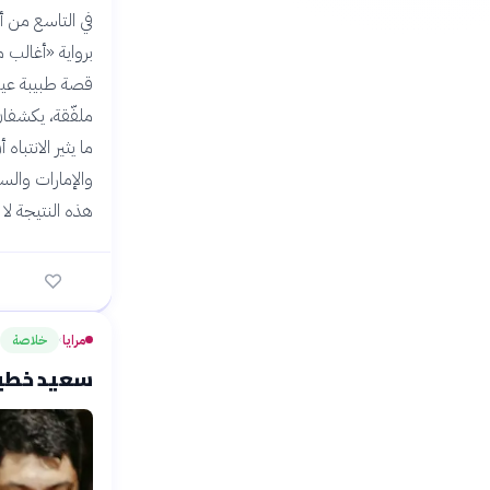
برواية «أغالب 
قصة طبيبة عيو
ملفّقة، يكشفان
والإمارات والس
هذه النتيجة لا 
مرايا
خلاصة
›
سعيد خطيب