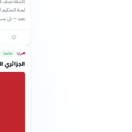
كاشفةً نصف قرن
بعيد — بل يستح
مرايا
خلاصة
›
الجزائري ا