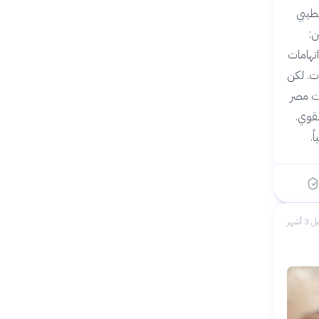
د خطيبي
ن:
تهامات
ات. لكن
نمطاً طويلاً: منذ تأسيس البوكر العربية عام 2008، ظلّت مصر
لقوي.
ً.
 3 أشهر