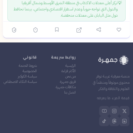
💡
تركز أعلى معدلات الاكتئاب في منطقة الشرق الأوسط وشمال أفريقيا
والدول التي تواجه حروباً وعدم استقرار اقتصادي واجتماعي، بينما تحافظ
دول مثل اليابان على معدلات منخفضة.
روابط سريعة
قانوني
الرئيسية
شروط الخدمة
الأكثر قراءة
الخصوصية
من نحن
سياسة الكوكيز
منصة معرفية عربية توفر
فريق جمهرة
سياسة الذكاء الاصطناعي
محتوى موثوقاً ومنظماً في
مكافآت جمهرة
العلوم والثقافة والفكر
اتصل بنا
قيمة المرء ما يعرفه