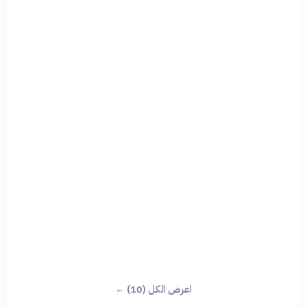
اعرض الكل (10) ←