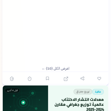
اعرض الكل (10) ←
قبل 4 أشهر
توزيع جغرافي
عافية
معدلات انتشار الاكتئاب
عالمياً: توزيع جغرافي مقارن
2024-2025