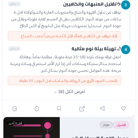
تقليل المنبهات والكافيين
☕
3 دقائق
3
توقف عن تناول القهوة والشاي والمشروبات الغازية والشوكولاتة قبل 6
ساعات من موعد النوم. الكافيين يبقى في الجسم لفترة طويلة ويقلل من
جودة النوم. استبدلها بمشروبات مهدئة مثل البابونج أو اللبن الدافئ.
⚠️
لا تتوقف عن الكافيين فجأة، قلل الكمية تدريجياً لتجنب الصداع
تهيئة بيئة نوم مثالية
🌙
8 دقائق
4
اجعل غرفة نومك باردة (18-21 درجة مئوية)، مظلمة تماماً، وهادئة.
استخدم ستائر سميكة وسدادات أذن إذا لزم الأمر. استثمر في وسادة ومرتبة
مريحة. هذه العوامل تحسن جودة النوم بشكل كبير.
⚠️
تجنب الضوء الأزرق من الهواتف والشاشات قبل النوم بـ 30 دقيقة
اعرض الكل (8) ←
قبل 3 أشهر
موجز
فضول