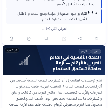
وساعة واحدة للأطفال الأصغر
👨‍👩‍👧
الآباء يواجهون صعوبة في مراقبة ومنع استخدام الأطفال
للأجهزة الذكية بسبب توفرها الدائم
اعرض الكل (7) ←
قبل 3 أشهر
بالأرقام
ناس
الصحة النفسية في العالم
العربي بالأرقام — أزمة
صامتة تستحق الاهتمام
تشير الإحصاءات العالمية إلى أن اضطرابات الصحة النفسية أصبحت من
أكبر التحديات الصحية العامة في المنطقة العربية، خاصة بعد سنوات
الصراعات والأزمات الاقتصادية. يعاني ملايين العرب من الاكتئاب والقلق
واضطرابات ما بعد الصدمة، بينما يبقى الوعي بأهمية العلاج النفسي
محدوداً. هذا التقرير يستعرض الأرقام الحقيقية خلف هذه الأزمة الصحية