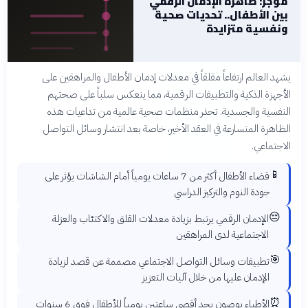
موجز: ظاهرة الإدمان الرقمي
بين الأطفال.. تحديات صحية
ونفسية متزايدة
يشهد العالم ارتفاعاً مقلقاً في معدلات إدمان الأطفال والمراهقين على
الأجهزة الذكية والتطبيقات الرقمية، مما ينعكس سلباً على صحتهم
النفسية والجسدية. تحذر منظمات صحية عالمية من تداعيات هذه
الظاهرة المتسارعة في العقد الأخير، خاصة بعد انتشار وسائل التواصل
الاجتماعي.
📱
قضاء الأطفال أكثر من 7 ساعات يومياً أمام الشاشات يؤثر على
جودة النوم والتركيز الدراسي
😔
الإدمان الرقمي يرتبط بزيادة معدلات القلق والاكتئاب والعزلة
الاجتماعية لدى المراهقين
🎯
تطبيقات وسائل التواصل الاجتماعي مصممة عن قصد لزيادة
الإدمان عليها من خلال آليات التعزيز
⏰
الأطباء يوصون بحد أقصى ساعتين يومياً للأطفال فوق 6 سنوات