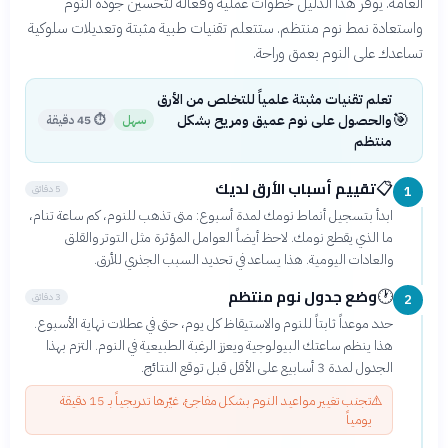
العامة. يوفر هذا الدليل خطوات عملية وفعالة لتحسين جودة النوم
واستعادة نمط نوم منتظم. ستتعلم تقنيات طبية مثبتة وتعديلات سلوكية
تساعدك على النوم بعمق وراحة.
تعلم تقنيات مثبتة علمياً للتخلص من الأرق
🎯
والحصول على نوم عميق ومريح بشكل
سهل
⏱
45 دقيقة
منتظم
تقييم أسباب الأرق لديك
📋
5 دقائق
1
ابدأ بتسجيل أنماط نومك لمدة أسبوع: متى تذهب للنوم، كم ساعة تنام،
ما الذي يقطع نومك. لاحظ أيضاً العوامل المؤثرة مثل التوتر والقلق
والعادات اليومية. هذا يساعد في تحديد السبب الجذري للأرق.
وضع جدول نوم منتظم
🕐
3 دقائق
2
حدد موعداً ثابتاً للنوم والاستيقاظ كل يوم، حتى في عطلات نهاية الأسبوع.
هذا ينظم ساعتك البيولوجية ويعزز الرغبة الطبيعية في النوم. التزم بهذا
الجدول لمدة 3 أسابيع على الأقل قبل توقع النتائج.
⚠️
تجنب تغيير مواعيد النوم بشكل مفاجئ، غيّرها تدريجياً بـ 15 دقيقة
يومياً