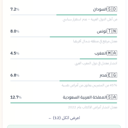
السودان
🇸🇩
7.2
%
من أعلى الدول العربية – عدم استقرار سياسي
تونس
🇹🇳
8.0
%
معدل مرتفع في منطقة شمال أفريقيا
المغرب
🇲🇦
4.5
%
انتشار معتدل في دول المغرب العربي
مصر
🇪🇬
6.8
%
45% من المصريين يعانون من أمراض نفسية
المملكة العربية السعودية
🇸🇦
12.7
%
معدل انتشار أعراض الاكتئاب عام 2022
اعرض الكل (12) ←