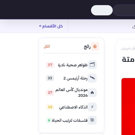
ى
كل الأقسام
رائج
الكل
بل شهرين
متة
🗂️
ظواهر صحية نادرة
37
🛰️
رحلة أرتيمس 2
33
مونديال كأس العالم
🔥
27
2026
⚡
الذكاء الاصطناعي
18
🎯
فلسفات لترتيب الحياة
6