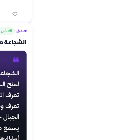
معنى
اقتباس
›
الشجاعة هي
❝
الشجاعة
لمنح السل
تعرف الت
تعرف وح
الجبال 
يسمع ص
أميليا إيره