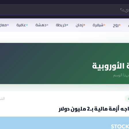
شيء؟
روح
شيفرة
زمان
خريطة
دهشة
عافية
معن
 الأوروبية
هذا الوسم
الشه
مة مالية بـ2 مليون دولار