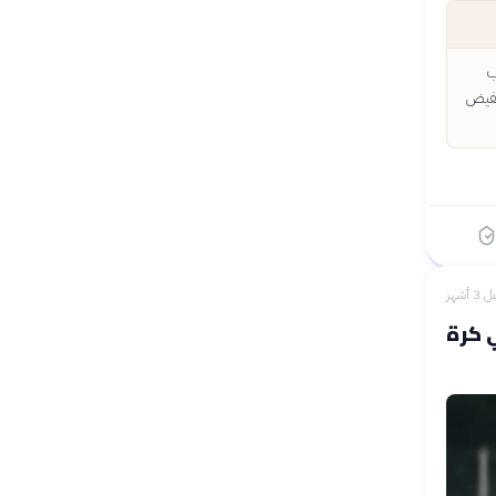
عب
خفيض
 3 أشهر
ي كرة