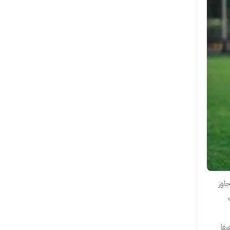
جاوز
يفا