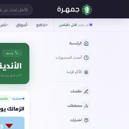
هل تبحث عن 
تدافع
أسواق
ناس
آخر تحديث
قبل دقيقتين
الرئيسية
🏷️ وسم
أحدث المنشورات
الأندية
الأكثر قراءة
5
منشور مرتبط ب
خلاصات
حماسة
خلاصة
›
مخططات
الزمالك يواجه أز
اختبارات