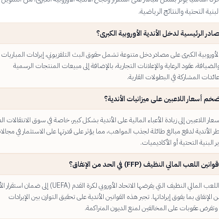
بنية التحتية والنتائج الرياضية.
ادر الرئيسية لدخل الأندية الأوروبية الكبرى؟
الأوروبية الكبرى على مصادر دخل متنوعة تشمل حقوق البث التلفزيوني، إيرادات المباريات
الضيافة، عقود الرعاية والإعلانات التجارية، بالإضافة إلى مبيعات المنتجات الرسمية
ائدات المشاركة في البطولات القارية.
ضخم أسعار اللاعبين على ميزانيات الأندية؟
ر اللاعبين إلى زيادة الأعباء المالية على الأندية بشكل كبير، خاصة في سوق الانتقالات ا
الأندية لدفع مبالغ طائلة لجذب المواهب، مما يؤثر على قدرتها على الاستثمار في مجالا
 البنية التحتية أو الأكاديميات.
اللعب المالي النظيف (FFP) في الحد من الإنفاق؟
تهدف قوانين اللعب المالي النظيف التي يفرضها الاتحاد الأوروبي لكرة القدم (UEFA) إلى ضم
ن الإنفاق بما يفوق إيراداتها. تجبر هذه القوانين الأندية على تحقيق التوازن بين الإيرادات
تفرض عقوبات على المخالفين لمنع الديون المتراكمة.