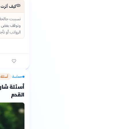
🦠
كيف أثرت جائحة كوفيد-19
وتوقف بعض الم
الرواتب أو تأج
حماسة
أسئلة
›
أسئلة شارح
القدم