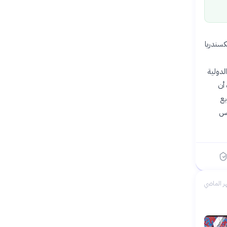
مثل أوليكسندريا
ضية الدولية
تة في 18 يونيو 2026، مؤكدة أن
بع
كس
ر الماضي