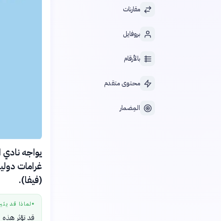
مقارنات
بروفايل
بالأرقام
محتوى متقدم
المِضمار
غرامات دولية
(فيفا).
لماذا قد يثي
●
قد تؤثر هذه ا