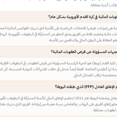
طالت أندية عملاقة.
وبات المالية في كرة القدم الأوروبية بشكل عام؟
ية هي إجراءات تفرضها الاتحادات الرياضية على الأندية التي تنتهك القواعس المالية المح
امات مالية وخصم نقاط من الفريق وحتى الحظر من المشاركة في البطولات الأوروبية. الهد
و الحفاظ على التوازن المالي والتنافسي بين الأندية.
جهات المسؤولة عن فرض العقوبات المالية؟
بي لكرة القدم (يويفا) هو الجهة الرئيسية المسؤولة عن فرض العقوبات في البطولات القارية، 
ية لها أنظمتها الخاصة. الفيفا أيضاً تتدخل في حالات الانتهاكات الدولية الجسيمة. كل اتح
متخصصة تراقب الامتثال المالي.
لعادل (FFP) الذي طبقته اليويفا؟
نظام الإنفاق العادل وضعته اليويفا عام 2011 لتنظيم الإنفاق المالي للأندية المشاركة في البطولات ال
جاوز إنفاق الفريق على الرواتب والعاملين نسبة معينة من إيراداته. الفريق الذي ينتهك هذا
لعقوبات مختلفة.