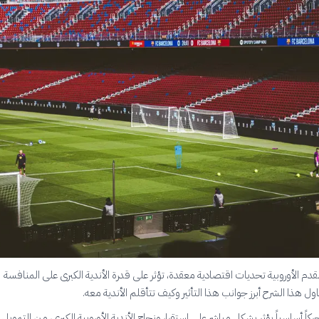
لقدم الأوروبية تحديات اقتصادية معقدة، تؤثر على قدرة الأندية الكبرى على المنافسة
ناول هذا الشرح أبرز جوانب هذا التأثير وكيف تتأقلم الأندية معه.
ركاً أساسياً يؤثر بشكل مباشر على استقرار ونجاح الأندية الأوروبية الكبرى، من التمويل