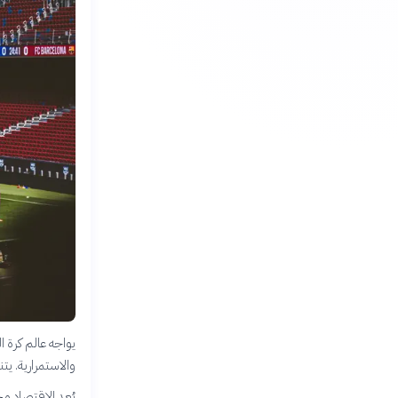
يواجه عالم كرة ا
والاستمرارية. يت
يُعد الاقتصاد مح