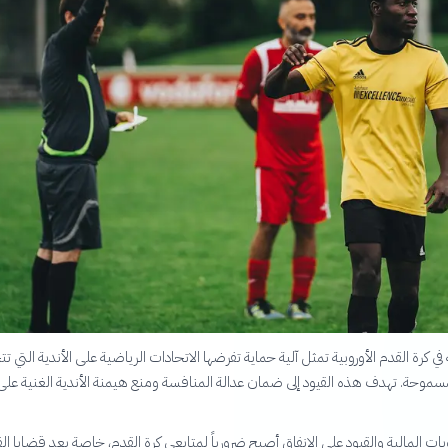
في كرة القدم الأوروبية تمثل آلية حماية تفرضها الاتحادات الرياضية على الأندية التي تت
مسموحة. تهدف هذه القيود إلى ضمان عدالة المنافسة ومنع هيمنة الأندية الغنية على
ات المالية والقيود على الإنفاق أصبح ضرورياً لمتابعي كرة القدم، خاصة بعد قضايا الف