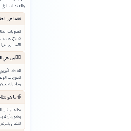
والعقوبات التي 
⚖️
ما هي العق
العقوبات المال
تتراوح بين غر
الأساسي منها ه
👨‍⚖️
من هي ال
الاتحاد الأورو
الدوريات الوطن
وطني له لجان 
💰
ما هو نظام الإنفاق ا
يقضي بأن لا يت
النظام يتعرض 