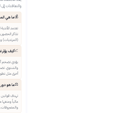
والتعاقدات إلى ال
💰
ما هي المص
تعتمد الأندية 
تذاكر الحضور و
(المرتديات) وع
📈
كيف يؤثر ت
يؤدي تضخم أسعا
والشتوي. تضطر 
أخرى مثل تطوير
⚖️
ما هو دور قوانين 
مالياً ومنعها م
والمصروفات، و