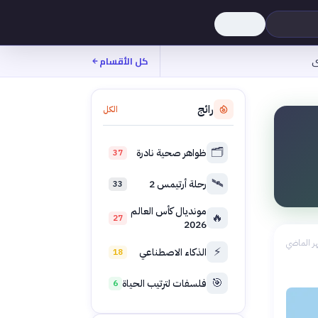
ى
كل الأقسام
رائج
الكل
🗂️
ظواهر صحية نادرة
37
🛰️
رحلة أرتيمس 2
33
مونديال كأس العالم
🔥
27
2026
ر الماضي
⚡
الذكاء الاصطناعي
18
🎯
فلسفات لترتيب الحياة
6