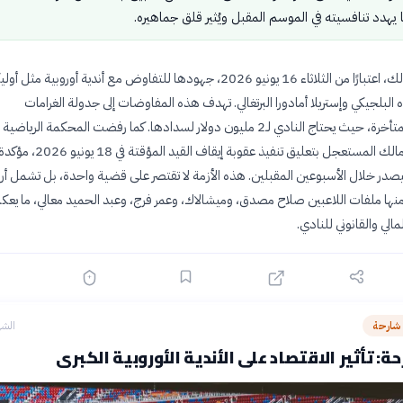
 يهدد تنافسيته في الموسم المقبل ويُثير قلق جماهيره.
كثفت إدارة الزمالك، اعتبارًا من الثلاثاء 16 يونيو 2026، جهودها للتفاوض مع أندية أوروبية 
وه البلجيكي وإستريلا أمادورا البرتغالي. تهدف هذه المفاوضات إلى جدولة الغرامات
والمستحقات المتأخرة، حيث يحتاج النادي لـ2 مليون دولار لسدادها. كما رفضت المحكمة الريا
(كاس) طلب الزمالك المستعجل بتعليق تنفيذ عقوبة إيقاف القيد المؤق
سيصدر خلال الأسبوعين المقبلين. هذه الأزمة لا تقتصر على قضية واحدة، بل تشمل أر
نها ملفات اللاعبين صلاح مصدق، وميشالاك، وعمر فرج، وعبد الحميد معالي، ما يع
الي والقانوني للنادي.
 شارحة
الشه
: تأثير الاقتصاد على الأندية الأوروبية الكبرى