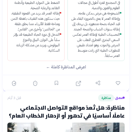
في المجتمع لفترة أطول في مجالات
الضغط على الموارد الطبيعية وأنظمة
العلوم والفنون والتنمية.
التقاعد والرعاية الصحية.
الشيخوخة هي مرض يمكن علاجه،
إطالة العمر قد يزيد من الفجوة الطبقية،
وإطالة العمر لا يعني بالضرورة البقاء على
حيث ستكون هذه التقنيات باهظة الثمن
قيد الحياة بصحة متدهورة، بل يهدف إلى
ومتاحة فقط للأثرياء، مما يخلق طبقة
إطالة سنوات الشباب والصحة الجيدة.
من 'الخالدين' وأخرى من 'الفانين'.
التحسينات الطبية لإطالة العمر تعكس
التدخل في دورة الحياة الطبيعية قد يؤثر
السعي البشري الفطري للتغلب على
سلباً على التوازن البيئي والتنوع
المرض والموت، وهو امتداد طبيعي
البيولوجي، ويزيد من مشكلة الزيادة
للتطورات الطبية التي زادت متوسط
السكانية.
العمر سابقاً.
اعرض المناظرة كاملة ←
معنى
مناظرة
قبل 3 أيام
›
مناظرة: هل تُعدّ مواقع التواصل الاجتماعي
عاملًا أساسيًا في تدهور أو ازدهار الخطاب العام؟