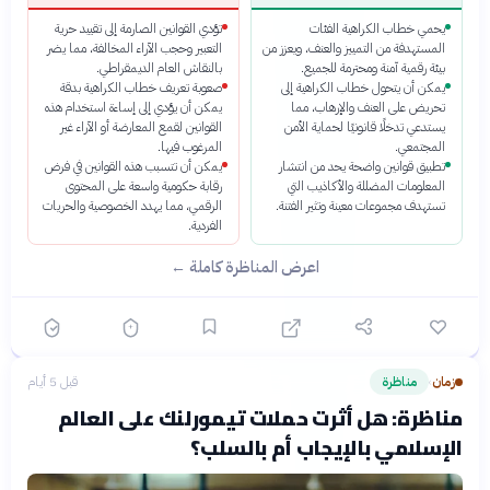
يحمي خطاب الكراهية الفئات
تؤدي القوانين الصارمة إلى تقييد حرية
المستهدفة من التمييز والعنف، ويعزز من
التعبير وحجب الآراء المخالفة، مما يضر
بيئة رقمية آمنة ومحترمة للجميع.
بالنقاش العام الديمقراطي.
يمكن أن يتحول خطاب الكراهية إلى
صعوبة تعريف خطاب الكراهية بدقة
تحريض على العنف والإرهاب، مما
يمكن أن يؤدي إلى إساءة استخدام هذه
يستدعي تدخلًا قانونيًا لحماية الأمن
القوانين لقمع المعارضة أو الآراء غير
المجتمعي.
المرغوب فيها.
تطبيق قوانين واضحة يحد من انتشار
يمكن أن تتسبب هذه القوانين في فرض
المعلومات المضللة والأكاذيب التي
رقابة حكومية واسعة على المحتوى
تستهدف مجموعات معينة وتثير الفتنة.
الرقمي، مما يهدد الخصوصية والحريات
الفردية.
اعرض المناظرة كاملة ←
زمان
مناظرة
قبل 5 أيام
›
مناظرة: هل أثرت حملات تيمورلنك على العالم
الإسلامي بالإيجاب أم بالسلب؟