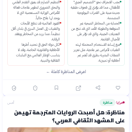
تجنب الانجراف نحو "التصميم الجيني"
التنظيم الصارم قد يعيق التقدم العلمي
للأطفال، مما قد يؤدي إلى فجوات طبقية
والبحثي الضروري لتطوير علاجات فعالة
جديدة مبنية على القدرات البيولوجية
للأمراض الوراثية المستعصية التي لا
المصممة.
يوجد لها علاج حالياً.
الحماية من المخاطر الصحية غير
القيود العالمية قد تدفع الأبحاث
المتوقعة والطويلة الأمد التي قد تنتج عن
والتقنيات إلى العمل السري في بلدان أقل
التعديلات الجينية، والتي قد تؤثر على
تنظيماً، مما يزيد من المخاطر ويفقد
الأجيال القادمة.
الرقابة.
منع إساءة الاستخدام المحتملة لهذه
لكل دولة الحق في تحديد أطرها
التقنيات لأغراض غير علاجية، مثل تعزيز
الأخلاقية والقانونية الخاصة، وقد لا
الصفات البشرية بطرق قد تُعتبر غير
يتناسب الإطار العالمي مع التباينات
أخلاقية أو تمييزية.
الثقافية والدينية.
اعرض المناظرة كاملة ←
مرايا
مناظرة
أمس
›
مناظرة: هل أصبحت الروايات المترجمة تهيمن
على المشهد الثقافي العربي؟