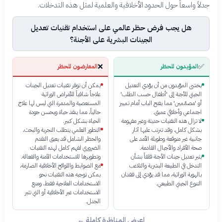
جدلاً واسعاً حول الحدود الأخلاقية والعلمية لمثل هذه التدخلات.
هل يجب فرض حظر عالمي على استخدام تقنيات تعديل
الجينات البشرية على الأجنة؟
❌
✅
المؤيدون للحظر
المعارضون للحظر
يخشى المؤيدون من أن يؤدي التعديل
يمكن أن توفر تقنيات تعديل الجينات
الجيني للأجنة إلى 'أطفال حسب الطلب'
علاجاً شافياً للأمراض الوراثية
أو 'مصمّمين' مما يفتح الباب أمام تمييز
المستعصية والمدمرة التي ليس لها علاج
اجتماعي وأخلاقي عميق.
حالياً، مما ينقذ حياة ويحسن جودة
لا تزال هذه التقنيات حديثة وغير مفهومة
الحياة بشكل كبير.
بشكل كامل، وقد تترتب عليها آثار
التطور العلمي يتطلب التجربة والبحث،
جانبية غير متوقعة وطويلة الأمد على
والحظر الشامل قد يعيق التقدم
صحة الأفراد والأجيال القادمة.
الضروري لفهم كامل لهذه التقنيات
يثير تعديل جينات الأجنة قلقاً بشأن
وتطويرها للاستخدامات الآمنة والفعالة.
التدخل في الطبيعة البشرية والتلاعب
مع الضوابط واللوائح الأخلاقية الصارمة،
بالهوية الوراثية، مما قد يؤدي إلى فقدان
يمكن توجيه هذه التقنيات نحو
التنوع الجيني الطبيعي.
الاستخدامات العلاجية فقط، ومنع
الاستخدامات غير الأخلاقية أو التي تثير
الجدل.
اعرض المناظرة كاملة ←