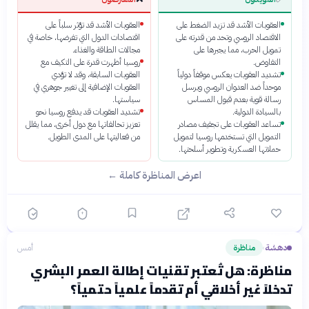
العقوبات الأشد قد تزيد الضغط على
العقوبات الأشد قد تؤثر سلباً على
الاقتصاد الروسي وتحد من قدرته على
اقتصادات الدول التي تفرضها، خاصة في
تمويل الحرب، مما يجبرها على
مجالات الطاقة والغذاء.
التفاوض.
روسيا أظهرت قدرة على التكيف مع
تشديد العقوبات يعكس موقفاً دولياً
العقوبات السابقة، وقد لا تؤدي
موحداً ضد العدوان الروسي ويرسل
العقوبات الإضافية إلى تغيير جوهري في
رسالة قوية بعدم قبول المساس
سياستها.
بالسيادة الدولية.
تشديد العقوبات قد يدفع روسيا نحو
تساعد العقوبات على تجفيف مصادر
تعزيز تحالفاتها مع دول أخرى، مما يقلل
التمويل التي تستخدمها روسيا لتمويل
من فعاليتها على المدى الطويل.
حملاتها العسكرية وتطوير أسلحتها.
اعرض المناظرة كاملة ←
دهشة
مناظرة
أمس
›
مناظرة: هل تُعتبر تقنيات إطالة العمر البشري
تدخلاً غير أخلاقي أم تقدماً علمياً حتمياً؟