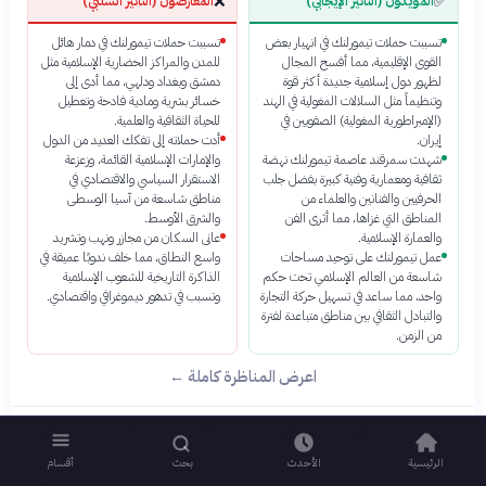
❌
✅
المؤيدون (التأثير الإيجابي)
المعارضون (التأثير السلبي)
تسببت حملات تيمورلنك في انهيار بعض
تسببت حملات تيمورلنك في دمار هائل
القوى الإقليمية، مما أفسح المجال
للمدن والمراكز الحضارية الإسلامية مثل
لظهور دول إسلامية جديدة أكثر قوة
دمشق وبغداد ودلهي، مما أدى إلى
وتنظيماً مثل السلالات المغولية في الهند
خسائر بشرية ومادية فادحة وتعطيل
(الإمبراطورية المغولية) الصفويين في
للحياة الثقافية والعلمية.
إيران.
أدت حملاته إلى تفكك العديد من الدول
شهدت سمرقند عاصمة تيمورلنك نهضة
والإمارات الإسلامية القائمة، وزعزعة
ثقافية ومعمارية وفنية كبيرة بفضل جلب
الاستقرار السياسي والاقتصادي في
الحرفيين والفنانين والعلماء من
مناطق شاسعة من آسيا الوسطى
المناطق التي غزاها، مما أثرى الفن
والشرق الأوسط.
والعمارة الإسلامية.
عانى السكان من مجازر ونهب وتشريد
عمل تيمورلنك على توحيد مساحات
واسع النطاق، مما خلف ندوبًا عميقة في
شاسعة من العالم الإسلامي تحت حكم
الذاكرة التاريخية للشعوب الإسلامية
واحد، مما ساعد في تسهيل حركة التجارة
وتسبب في تدهور ديموغرافي واقتصادي.
والتبادل الثقافي بين مناطق متباعدة لفترة
من الزمن.
اعرض المناظرة كاملة ←
الرئيسية
الأحدث
بحث
أقسام