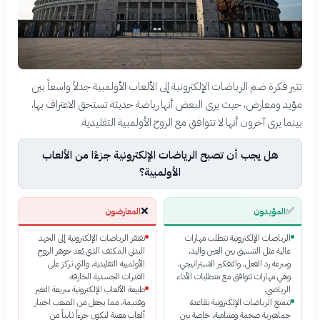
تثير فكرة ضم الرياضات الإلكترونية إلى الألعاب الأولمبية جدلاً واسعاً بين
مؤيد ومعارض، حيث يرى البعض أنها رياضة حديثة تستحق الاعتراف بها،
بينما يرى آخرون أنها لا تتوافق مع الروح الأولمبية التقليدية.
هل يجب أن تصبح الرياضات الإلكترونية جزءًا من الألعاب
الأولمبية؟
❌
✅
المؤيدون
المعارضون
الرياضات الإلكترونية تتطلب مهارات
تفتقر الرياضات الإلكترونية إلى الجهد
عالية مثل التنسيق بين العين واليد،
البدني المكثف الذي يُعد جوهر الروح
وسرعة رد الفعل، والتفكير الاستراتيجي،
الأولمبية التقليدية، والتي تركز على
وهي مهارات تتوافق مع متطلبات الأداء
القدرات الجسدية الخارقة.
الرياضي.
طبيعة الألعاب الإلكترونية سريعة التغير
تتمتع الرياضات الإلكترونية بقاعدة
وقديمة، مما يجعل من الصعب اختيار
جماهيرية ضخمة ومتنامية، خاصة بين
ألعاب معينة لتكون جزءاً ثابتاً من