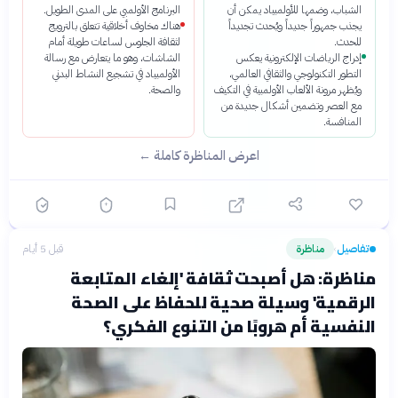
الشباب، وضمها للأولمبياد يمكن أن
البرنامج الأولمبي على المدى الطويل.
يجذب جمهوراً جديداً ويُحدث تجديداً
هناك مخاوف أخلاقية تتعلق بالترويج
للحدث.
لثقافة الجلوس لساعات طويلة أمام
إدراج الرياضات الإلكترونية يعكس
الشاشات، وهو ما يتعارض مع رسالة
التطور التكنولوجي والثقافي العالمي،
الأولمبياد في تشجيع النشاط البدني
ويُظهر مرونة الألعاب الأولمبية في التكيف
والصحة.
مع العصر وتضمين أشكال جديدة من
المنافسة.
اعرض المناظرة كاملة ←
تفاصيل
مناظرة
قبل 5 أيام
›
مناظرة: هل أصبحت ثقافة 'إلغاء المتابعة
الرقمية' وسيلة صحية للحفاظ على الصحة
النفسية أم هروبًا من التنوع الفكري؟