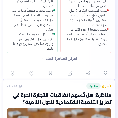
عليها العمل على إيجاد حل عادل لا
قادرة على تحمل أعباء الانتداب في
يتنصل من تبعات سياستها.
فلسطين.
تسبب الانسحاب المفاجئ في فراغ
واجهت بريطانيا ضغوطاً دولية متزايدة
سلطوي وأمني، مما أدى إلى تصاعد
من الولايات المتحدة والأمم المتحدة
العنف بين الأطراف المتنازعة ومهّد
لحل القضية، وتصاعد العنف في
لحرب 1948.
فلسطين جعل استمرار الانتداب غير
فشلت بريطانيا في إعداد الأطراف
ممكن.
المحلية للتعايش أو لتقاسم السلطة،
فشلت كل المحاولات البريطانية
وتركت القضية معلقة دون حلول قابلة
للتوصل إلى حل توافقي بين العرب
للتطبيق.
واليهود، مما جعل استمرار وجودها بلا
فائدة.
اعرض المناظرة كاملة ←
أسواق
مناظرة
قبل 14 ساعة
›
مناظرة: هل تُسهم اتفاقيات التجارة الحرة في
تعزيز التنمية الاقتصادية للدول النامية؟