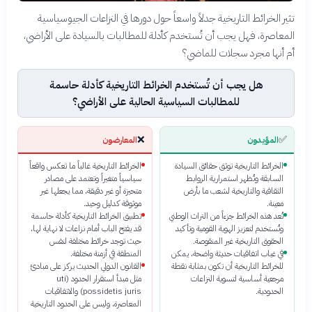
تثير الخرائط التاريخية جدلاً واسعاً حول دورها في النزاعات الجيوسياسية
المعاصرة، فهل يجب أن تُستخدم كأدلة للمطالبات بالسيادة على الأراضي،
أم أنها مجرد سجلات للماضي؟
هل يجب أن تُستخدم الخرائط التاريخية كأدلة حاسمة
للمطالبات السياسية الحالية على الأراضي؟
❌
✅
المؤيدون
المعارضون
الخرائط التاريخية توثق حقائق السيادة
الخرائط التاريخية غالباً ما تعكس واقعاً
السابقة وتُظهر استمرارية الروابط
سياسياً متغيراً وتعتمد على مصادر
الثقافية والتاريخية لشعب ما بأرض
متحيزة أو غير دقيقة، مما يجعلها غير
معينة.
موثوقة كدليل وحيد.
تُعد هذه الخرائط جزءاً من التراث الوطني
تطبيق الخرائط التاريخية كأدلة حاسمة
وتُستخدم لتعزيز الهوية القومية وتأكيد
قد يفتح الباب أمام نزاعات لا نهاية لها،
الحقوق التاريخية غير المنقوصة.
حيث توجد خرائط مختلفة لنفس
في غياب اتفاقيات حديثة واضحة، يمكن
المنطقة في أزمنة مختلفة.
للخرائط التاريخية أن تكون بمثابة نقطة
القانون الدولي الحديث يركز على مبادئ
مرجعية أساسية لتسوية النزاعات
مثل مبدأ استقرار الحدود (uti
الحدودية.
possidetis juris) والاتفاقيات
المعاصرة، وليس على الحدود التاريخية