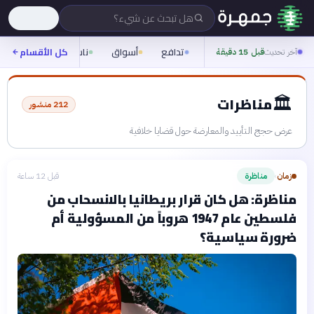
هل تبحث عن شيء؟
تدافع
أسواق
ناس
روح
كل الأقسام
شيف
آخر تحديث
قبل 15 دقيقة
🏛️
مناظرات
212
منشور
عرض حجج التأييد والمعارضة حول قضايا خلافية
زمان
مناظرة
قبل 12 ساعة
›
مناظرة: هل كان قرار بريطانيا بالانسحاب من
فلسطين عام 1947 هروباً من المسؤولية أم
ضرورة سياسية؟