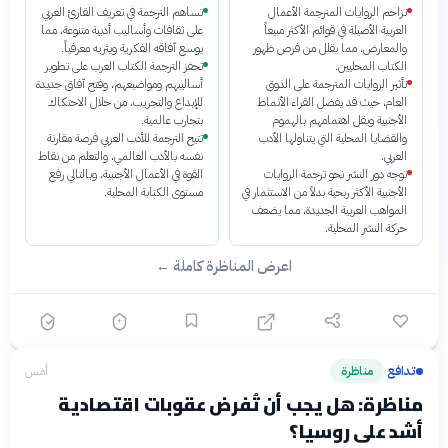
تزاحم الروايات المترجمة الأعمال
تساهم الترجمة في تعريف القارئ العربي
العربية الأصيلة في قوائم الأكثر مبيعاً
على ثقافات وأساليب أدبية متنوعة، مما
والمعارض، مما يقلل من فرص ظهور
يوسع آفاقه الفكرية ويثريه معرفياً.
الكتاب المحليين.
تحفز الترجمة الكتاب العرب على تطوير
تأثير الروايات المترجمة على الذوق
أساليبهم ومواضيعهم، وفتح آفاق جديدة
العام، حيث قد يفضل القراء الأنماط
للإبداع والتجريب، من خلال الاحتكاك
الأجنبية ويقل اهتمامهم بالهموم
بتجارب عالمية.
والقضايا المحلية التي يتناولها الأدب
تتيح الترجمة للأدب العربي فرصة مقارنة
العربي.
نفسه بالأدب العالمي، والتعلم من نقاط
توجه دور النشر نحو ترجمة الروايات
القوة في الأعمال الأجنبية، وبالتالي رفع
الأجنبية الأكثر ربحية بدلاً من الاستثمار في
مستوى الكتابة المحلية.
المواهب العربية الجديدة، مما يضعف
حركة النشر المحلية.
اعرض المناظرة كاملة ←
تدافع
مناظرة
أمس
›
مناظرة: هل يجب أن تُفرض عقوبات اقتصادية
أشد على روسيا؟