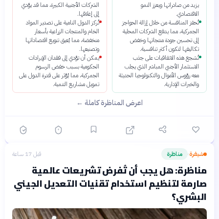
يزيد من صادراتها ويعزز النمو
الشركات الأجنبية الكبيرة، مما قد يؤدي
الاقتصادي.
إلى إغلاقها.
تُحفز المنافسة من خلال إزالة الحواجز
تُركز الدول النامية على تصدير المواد
الجمركية، مما يدفع الشركات المحلية
الخام والمنتجات الزراعية بأسعار
إلى تحسين جودة منتجاتها وخفض
منخفضة، مما يُعيق تنويع اقتصاداتها
تكاليفها لتكون أكثر تنافسية.
وتصنيعها.
تُشجع هذه الاتفاقيات على جذب
يمكن أن تؤدي إلى فقدان الإيرادات
الاستثمار الأجنبي المباشر الذي يجلب
الحكومية بسبب خفض الرسوم
معه رؤوس الأموال والتكنولوجيا الحديثة
الجمركية، مما يُؤثر على قدرة الدول على
والخبرات الإدارية.
تمويل مشاريع التنمية.
اعرض المناظرة كاملة ←
شيفرة
مناظرة
قبل 17 ساعة
›
مناظرة: هل يجب أن تُفرض تشريعات عالمية
صارمة لتنظيم استخدام تقنيات التعديل الجيني
البشري؟