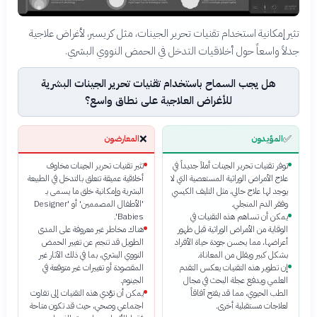
تثير إمكانية استخدام تقنيات تحرير الجينات، مثل كريسبر، لأغراض علاجية
جدلاً واسعاً حول أخلاقيات التدخل في الحمض النووي البشري.
هل يجب السماح باستخدام تقنيات تحرير الجينات البشرية
للأغراض العلاجية على نطاق واسع؟
❌
✅
المؤيدون
المعارضون
توفر تقنيات تحرير الجينات أملاً جديداً في
تثير تقنيات تحرير الجينات مخاوف
علاج الأمراض الوراثية المستعصية التي لا
أخلاقية عميقة تتعلق بالتدخل في الطبيعة
يوجد لها علاج حالي، مثل التليف الكيسي
البشرية وإمكانية خلق ما يسمى بـ
وفقر الدم المنجلي.
'الأطفال المصممين' أو 'Designer
يمكن أن تساهم هذه التقنيات في
Babies'.
الوقاية من الأمراض الوراثية قبل ظهور
هناك مخاطر غير معروفة على المدى
أعراضها، مما يحسن جودة حياة الأفراد
الطويل قد تنجم عن تغيير الحمض
بشكل كبير ويقلل من المعاناة.
النووي البشري، بما في ذلك الآثار غير
إن تطوير هذه التقنيات يعكس التقدم
المقصودة أو تغييرات غير متوقعة في
العلمي ويدفع عجلة البحث في مجال
الجينوم.
الطب الحيوي، مما قد يفتح آفاقاً
يمكن أن تؤدي هذه التقنيات إلى تفاوت
لعلاجات مستقبلية أخرى.
اجتماعي وصحي، حيث قد تكون متاحة