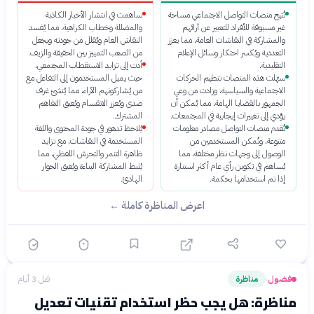
تُتيح منصات التواصل الاجتماعي مساحة
ساهمت في انتشار الأخبار الكاذبة
غير مسبوقة للأفراد للتعبير عن آرائهم
والمضللة وخطاب الكراهية، مما يُفسد
والمشاركة في النقاشات العامة، مما يعزز
النقاش العام ويُقلل من جودته ويجعل
التعددية ويُكسر احتكار وسائل الإعلام
من الصعب التمييز بين الحقيقة والزيف.
التقليدية.
أدت إلى تزايد الاستقطاب المجتمعي،
سهّلت هذه المنصات تنظيم الحركات
حيث يميل المستخدمون إلى التفاعل مع
الاجتماعية والسياسية، وزادت من وعي
من يُشاركونهم الآراء، مما يُنشئ غرف
الجمهور بالقضايا الهامة، مما يُمكن أن
صدى ويُعزز الانقسام ويُعيق التفاهم
يؤدي إلى تغييرات إيجابية في المجتمعات.
المشترك.
تُقدم منصات التواصل مصادر معلومات
يُلاحظ تدهور في جودة المحتوى واللغة
متنوعة، وتُمكن المستخدمين من
المستخدمة في النقاشات، مع تزايد
الوصول إلى وجهات نظر مختلفة، مما
ظاهرة التنمر والتحرش اللفظي، مما
يُساهم في تكوين رأي عام أكثر استنارة
يُثبط المشاركة البناءة ويُعيق الحوار
إذا تم استخدامها بحكمة.
الهادئ.
اعرض المناظرة كاملة ←
فضول
مناظرة
قبل 3 أيام
›
مناظرة: هل يجب حظر استخدام تقنيات تعديل