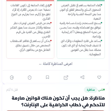
إلغاء المتابعة يساهم في تقليل التعرض
يؤدي إلغاء المتابعة إلى تكوين 'فقاعات
للمحتوى السلبي والمحفز للقلق أو التوتر،
تصفية' حيث لا يتعرض الأفراد إلا لآراء
مما يعزز الصحة النفسية والراحة
تتفق مع آرائهم، مما يعزلهم عن التنوع
الذهنية.
الفكري.
يسمح للمستخدم بإنشاء مساحة رقمية
يحد من فرص التعرض لوجهات نظر
تتوافق مع اهتماماته وقيمه، مما يحسن
مختلفة وأفكار جديدة، مما يعيق التفكير
من تجربة التصفح ويجعلها أكثر إيجابية
النقدي ويقلل من القدرة على فهم
وإنتاجية.
الآخرين.
يساعد على فلترة المعلومات والآراء التي
يمكن أن يساهم في تفاقم الاستقطاب
لا تضيف قيمة إيجابية أو التي قد تكون
المجتمعي من خلال تضييق نطاق
مضللة، مما يقلل من الفوضى
التفاعل مع من يخالفون الرأي.
المعلوماتية.
اعرض المناظرة كاملة ←
ناس
مناظرة
قبل 5 أيام
›
مناظرة: هل يجب أن تكون هناك قوانين صارمة
للتحكم في خطاب الكراهية على الإنترنت؟