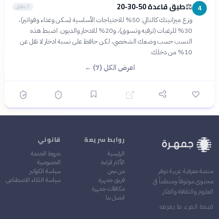
طبق قاعدة 50-30-20
⚖️
7 دقائق
4
وزع ميزانيتك كالتالي: 50% للاحتياجات الأساسية (سكن وغذاء وفواتير)،
30% للرغبات (ترفيه وتسوق)، و20% للادخار والديون. اضبط هذه
النسب حسب وضعك الشخصي، لكن حافظ على نسبة ادخار لا تقل عن
10% من دخلك.
اعرض الكل (7) ←
روابط سريعة
قانوني
الرئيسية
شروط الخدمة
الأكثر قراءة
الخصوصية
من نحن
سياسة الكوكيز
منصة معرفية عربية توفر
فريق جمهرة
سياسة الذكاء الاصطناعي
محتوى موثوقاً ومنظماً في
مكافآت جمهرة
العلوم والثقافة والفكر
اتصل بنا
قيمة المرء ما يعرفه