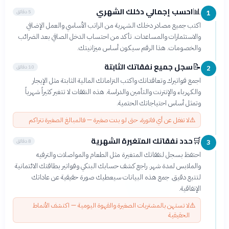
احسب إجمالي دخلك الشهري
📊
5 دقائق
1
اكتب جميع مصادر دخلك الشهرية من الراتب الأساسي والعمل الإضافي
والاستثمارات والمساعدات. تأكد من احتساب الدخل الصافي بعد الضرائب
والخصومات. هذا الرقم سيكون أساس ميزانيتك.
سجل جميع نفقاتك الثابتة
📝
10 دقائق
2
اجمع فواتيرك وتعاقداتك واكتب التزاماتك المالية الثابتة مثل الإيجار
والكهرباء والإنترنت والتأمين والدراسة. هذه النفقات لا تتغير كثيراً شهرياً
وتمثل أساس احتياجاتك الحتمية.
⚠️
لا تغفل عن أي فاتورة، حتى لو بدت صغيرة — فالمبالغ الصغيرة تتراكم
حدد نفقاتك المتغيرة الشهرية
🛒
8 دقائق
3
احتفظ بسجل لنفقاتك المتغيرة مثل الطعام والمواصلات والترفيه
والملابس لمدة شهر. راجع كشف حسابك البنكي وفواتير بطاقتك الائتمانية
لتتبع دقيق. جمع هذه البيانات سيعطيك صورة حقيقية عن عاداتك
الإنفاقية.
⚠️
لا تستهن بالمشتريات الصغيرة والقهوة اليومية — اكتشف الأنماط
الحقيقية