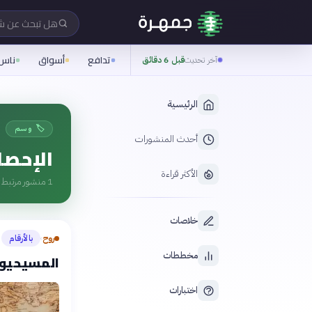
هل تبحث عن 
تدافع
أسواق
ناس
آخر تحديث
قبل 6 دقائق
الرئيسية
🏷️ وسم
أحدث المنشورات
الإحصا
الأكثر قراءة
1
منشور مرتبط ب
خلاصات
روح
بالأرقام
›
مخططات
المسيحيون بالأرقام — 2.4
اختبارات