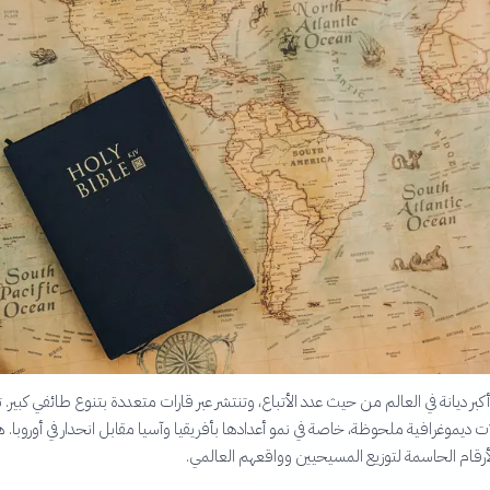
أكبر ديانة في العالم من حيث عدد الأتباع، وتنتشر عبر قارات متعددة بتنوع طائفي كبير.
ديموغرافية ملحوظة، خاصة في نمو أعدادها بأفريقيا وآسيا مقابل انحدار في أوروبا. ه
أرقام الحاسمة لتوزيع المسيحيين وواقعهم العالمي.