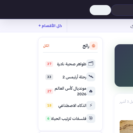
ى
كل الأقسام
رائج
الكل
🗂️
ظواهر صحية نادرة
37
🛰️
رحلة أرتيمس 2
33
مونديال كأس العالم
🔥
27
2026
 3 أشهر
⚡
الذكاء الاصطناعي
18
🎯
فلسفات لترتيب الحياة
6