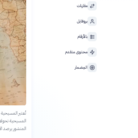
مقارنات
بروفايل
بالأرقام
محتوى متقدم
المِضمار
تُعتبر المسيحية 
المسيحية تحولات 
المنشور يرصد ال