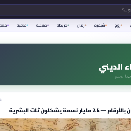
شيء؟
روح
شيفرة
زمان
خريطة
دهشة
عافية
معن
ء الديني
هذا الوسم
قبل
 مليار نسمة يشكلون ثلث البشرية