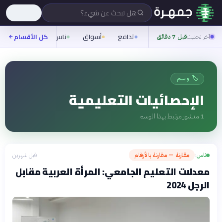
هل تبحث عن شيء؟
تدافع
أسواق
ناس
روح
كل الأقسام
شيفر
آخر تحديث
قبل 7 دقائق
🏷️ وسم
الإحصائيات التعليمية
1
منشور مرتبط بهذا الوسم
ناس
مقارنة — مقارنة بالأرقام
قبل شهرين
›
معدلات التعليم الجامعي: المرأة العربية مقابل
الرجل 2024