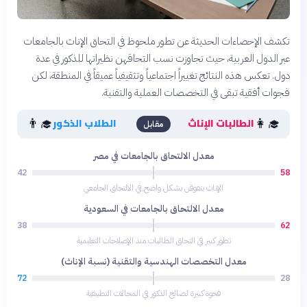
تكشف الإحصاءات الحديثة عن تطور ملحوظ في التحاق الإناث بالجامعات
عبر الدول العربية، حيث تجاوزت نسب التحاقهن نظيراتها للذكور في عدة
دول. تعكس هذه النتائج تغييراً اجتماعياً وتثقيفياً عميقاً في المنطقة، لكن
فجوات أفقية تبقى في التخصصات العملية والتقنية.
👨‍🎓
👩‍🎓
الطالبات الإناث
الطلاب الذكور
مقابل
معدل الالتحاق بالجامعات في مصر
42
58
الإناث يتفوقن بشكل واضح في الالتحاق الجامعي
معدل الالتحاق بالجامعات في السعودية
38
62
تطور كبير في التحاق الطالبات منذ الإصلاحات التعليمية
معدل التخصصات الهندسية والتقنية (نسبة الإناث)
72
28
فجوة كبيرة لصالح الذكور في المجالات التطبيقية