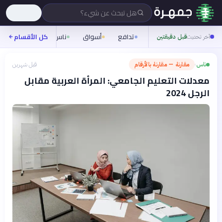
هل تبحث عن شيء؟
تدافع
أسواق
ناس
روح
كل الأقسام
شيفر
آخر تحديث
قبل دقيقتين
ناس
مقارنة — مقارنة بالأرقام
قبل شهرين
›
معدلات التعليم الجامعي: المرأة العربية مقابل
الرجل 2024