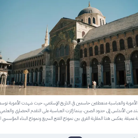
الأموية والعباسية منعطفين حاسمين في التاريخ الإسلامي، حيث شهدت الأموية توسعا
امتد من الأندلس إلى حدود الصين، بينما رّكزت العباسية على التقدم الحضاري والعلمي
ية عميقة. يعكس هذا المقارنة الفرق بين نموذج الفتح السريع ونموذج البناء المؤسسي 