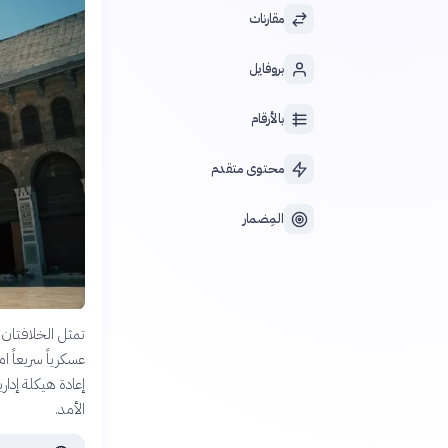
مقارنات
بروفايل
بالأرقام
محتوى متقدم
المِضمار
تمثل الخلافتان 
عسكرياً سريعاً 
إعادة هيكلة إدار
الأمد.