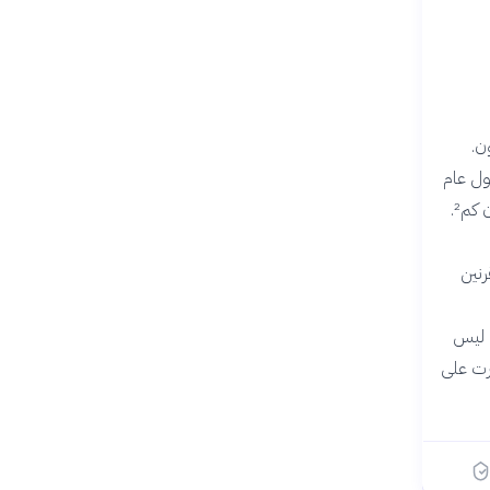
ن.
كم² في عام 1299، لتصبح بحلول عام
1566 في عهد السلطان سليمان القانوني أكبر إمبراطورية في العالم بمساحة تتجاوز 5.5 مليون كم².
رنين
نحنى البياني ليس
ثرت على
بدأ ←