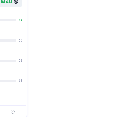
🟢
الخلافة 
92
65
72
68