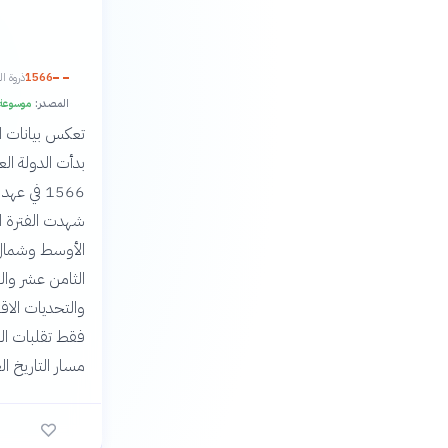
لقانوني
1566
تراتيجية
المصدر:
 عبر ستة قرون.
بيد أن القرنين
لضغوط الخارجية
قافات أثرت على
لتاريخ العالمي.
 متوسط
سؤال
6
🎯