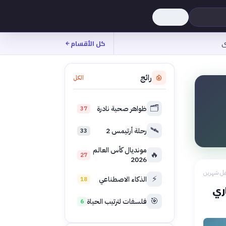
ى
كل الأقسام
رائج
الكل
🗂️
ظواهر صحية نادرة
37
🛰️
رحلة أرتيمس 2
33
مونديال كأس العالم
🔥
27
2026
بل شهرين
⚡
الذكاء الاصطناعي
18
اري
🎯
فلسفات لترتيب الحياة
6