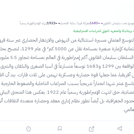
إنهاء الإمبراطورية رسمياً
1922
معركة فيينا: بداية الانحدار
1683
ذروة التوسع تحت سليمان ا
موسوعة بريتانيكا والمعهد الدولي للدراسات الاس
كس بيانات التوسع العثماني مسيرة استثنائية من النهوض والازدهار الحضاري
رة بمساحة تقل عن 5000 كم² في عام 1299، لتصبح بحلول عام
؟
شهدت الفترة الواقعة بين 1299 و1683 توسعاً متسارعاً في آسيا الصغرى والبلقان والشرق
سط وشمال أفريقيا، مما جعلها قوة حضارية وعسكرية تهيمن على ثلاث قارات. 
الثامن عشر والتاسع عشر شهدا انحداراً تدريجياً بسبب الصراعات الداخلية وا
ادية، حتى انتهت الإمبراطورية رسمياً عام 1922. يعكس هذا المنحنى البياني ليس
بات الحدود الجغرافية، بل أيضاً تطور نظام إداري معقد وحضارة متعددة الث
مسار ا

←