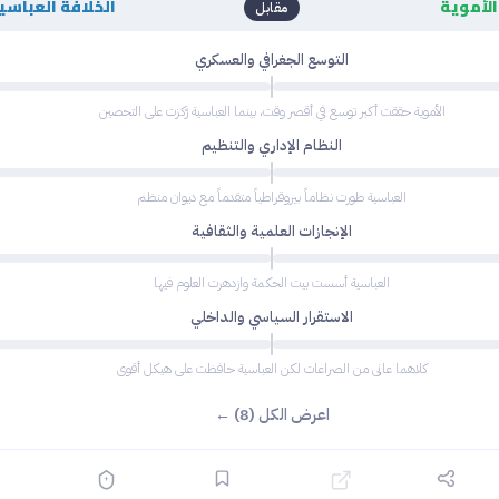
الأموية
الخلافة العباسي
مقابل
التوسع الجغرافي والعسكري
الأموية حققت أكبر توسع في أقصر وقت، بينما العباسية رّكزت على التحصين
النظام الإداري والتنظيم
العباسية طورت نظاماً بيروقراطياً متقدماً مع ديوان منظم
الإنجازات العلمية والثقافية
العباسية أسست بيت الحكمة وازدهرت العلوم فيها
الاستقرار السياسي والداخلي
كلاهما عانى من الصراعات لكن العباسية حافظت على هيكل أقوى
اعرض الكل (8) ←