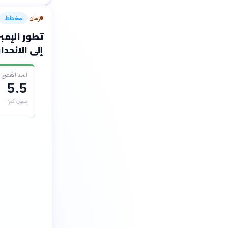
زمان
مخطط
›
تطور الإمب
إلى الانحدار (1299-22
الحد الأقصى 
5.5
مليون كم²