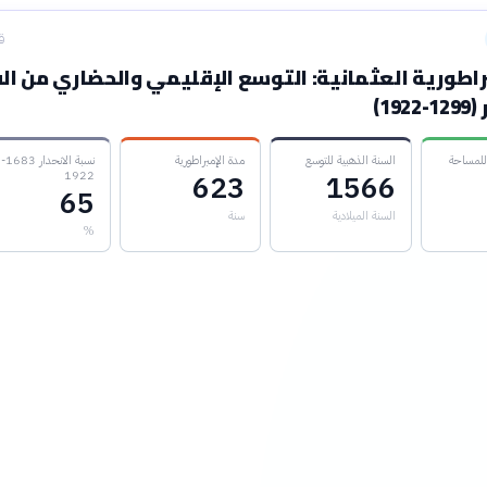
ق
راطورية العثمانية: التوسع الإقليمي والحضاري من ال
19)
للمساحة
السنة الذهبية للتوسع
مدة الإمبراطورية
نسبة الانحدار 1683-
1922
623
1566
65
السنة الميلادية
سنة
%