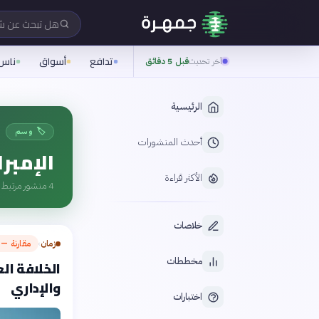
هل تبحث عن 
تدافع
أسواق
ناس
آخر تحديث
قبل 5 دقائق
الرئيسية
🏷️ وسم
أحدث المنشورات
الإمبر
الأكثر قراءة
4
منشور مرتبط ب
خلاصات
زمان
مقارنة — م
›
مخططات
الخلافة ال
والإداري
اختبارات