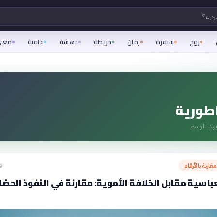
شيء؟
روح
شيفرة
زمان
خريطة
دهشة
عافية
معن
اطورية
هذا الوسم
قارنة بالأرقام
ق
عباسية مقابل الخلافة الأموية: مقارنة في النفوذ الحض