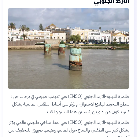
التردد الجنوبي
ظاهرة النينيو-التردد الجنوبي (ENSO) هي تذبذب طبيعي في درجات حرارة
سطح المحيط الهادئ الاستوائي، وتؤثر على أنماط الطقس العالمية بشكل
كبير. تتكون من طورين رئيسيين هما النينيو واللانينا.
ظاهرة النينيو-التردد الجنوبي (ENSO) هي نمط مناخي طبيعي عالمي يؤثر
بشكل كبير على الطقس والمناخ حول العالم، وتفهمها ضروري للتخفيف من