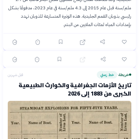
؟
ملم/سنة قبل عام 2015 إلى 4.3 ملم/سنة في عام 2023، مدفوعًا بشكل
رئيسي بذوبان القمم الجليدية. هذه الوتيرة المتسارعة للذوبان تهدد
بإمدادات المياه لمئات الملايين من البشر.
🟡 متوسط
🎯
6
سؤال
ابدأ ←
اختيار متعدد
دهشة
الشهر الماضي
التحكم في المناخ: الهندسة الجيولوجية وحلولها
المثيرة للجدل
خريطة
خط زمني
قبل شهرين
›
تاريخ الأزمات الجغرافية والكوارث الطبيعية
الكبرى من 1883 إلى 2026