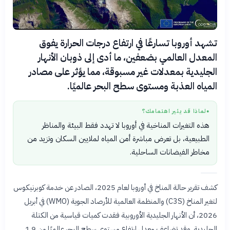
تشهد أوروبا تسارعًا في ارتفاع درجات الحرارة يفوق
المعدل العالمي بضعفين، ما أدى إلى ذوبان الأنهار
الجليدية بمعدلات غير مسبوقة، مما يؤثر على مصادر
المياه العذبة ومستوى سطح البحر عالميًا.
لماذا قد يثير اهتمامك؟
●
هذه التغيرات المناخية في أوروبا لا تهدد فقط البيئة والمناظر
الطبيعية، بل تعرض مباشرة أمن المياه لملايين السكان وتزيد من
مخاطر الفيضانات الساحلية.
كشف تقرير حالة المناخ في أوروبا لعام 2025، الصادر عن خدمة كوبرنيكوس
لتغير المناخ (C3S) والمنظمة العالمية للأرصاد الجوية (WMO) في أبريل
2026، أن الأنهار الجليدية الأوروبية فقدت كميات قياسية من الكتلة
الجليدية. وقد تضاعف معدل ارتفاع مستوى سطح البحر عالميًا من 1.9