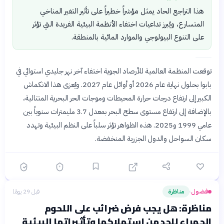
هذا التراجع الحاد يمثل مؤشراً خطيراً على تأثير التغير المناخي
المتسارع، ويُبرز تداعيات اختفاء الأنظمة البيئية الفريدة التي تؤثر
على التنوع البيولوجي والموارد المائية بالمنطقة.
توقعت المنظمة العالمية للأرصاد الجوية اختفاء آخر نهر جليدي استوائي في
بابوا بحلول نهاية عام 2026 أو أوائل عام 2027. ويُعزى هذا الانكماش
الكبير إلى ارتفاع درجات حرارة المحيطات وموجات الحر البحرية المتتالية،
بالإضافة إلى ارتفاع مستوى سطح البحر بمعدل 3.7 مليمترات سنوياً بين
عامي 1999 و2025. هذه الظواهر تؤثر سلباً على النظم البيئية وتهدد
سكان السواحل والدول الجزرية المنخفضة.
فضول
مناظرة
قبل 29 يومًا
›
مناظرة: هل يجب فرض ضرائب على اللحوم
الحمراء للحد من استهلاكها وتأثيراتها البيئية