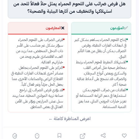
هل فرض ضرائب على اللحوم الحمراء يمثل حلاً فعالاً للحد من
استهلاكها والتخفيف من آثارها البيئية والصحية؟
❌
✅
المؤيدون
المعارضون
إنتاج اللحوم الحمراء يساهم بشكل كبير
فرض الضرائب على اللحوم الحمراء
في انبعاثات الغازات الدفيئة، وفرض
سيؤثر بشكل غير متناسب على الأسر
الضرائب يمكن أن يقلل من هذا التأثير
ذات الدخل المنخفض، مما يزيد من
البيئي.
العبء الاقتصادي عليهم ويحد من
الاستهلاك المفرط للحوم الحمراء يرتبط
خياراتهم الغذائية.
بمخاطر صحية مثل أمراض القلب
التركيز على اللحوم الحمراء يتجاهل
والسكري وبعض أنواع السرطان،
مصادر أخرى لانبعاثات الغازات الدفيئة في
والضرائب قد تشجع على أنماط غذائية
القطاع الزراعي والصناعات الأخرى، مما
صحية أكثر.
يجعل الحل جزئياً وغير فعال كلياً.
العائدات من ضرائب اللحوم يمكن
قد يؤدي فرض الضرائب إلى تراجع
استثمارها في دعم الزراعة المستدامة أو
صناعة تربية المواشي المحلية، مما يهدد
تعزيز خيارات البروتين النباتي، مما يعزز
سبل عيش المزارعين ويؤثر على الأمن
التنمية المستدامة.
الغذائي في بعض المناطق.
اعرض المناظرة كاملة ←