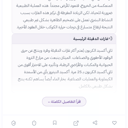
المنعكسة من الخروج، فتعود للأرض مجدداً. هذه العملية الطبيعية
ضرورية للحياة، لكن الزيادة المفرطة في تركيز هذه الغازات بسبب
النشاط البشري تعمل على تضخيم الظاهرة بشكل غير طبيعي.
النتيجة ارتفاع متسارع في درجات حرارة الكوكب خلال العقود الأخيرة.
💨
غازات الدفيئة الرئيسية
ثاني أكسيد الكربون يُعتبر أكثر غازات الدفيئة وفرة وينتج عن حرق
الوقود الأحفوري والصناعات. الميثان ينبعث من مزارع الثروة
الحيوانية والمكبات والأراضي الرطبة، وتأثيره على الاحترار أقوى من
ثاني أكسيد الكربون بـ 25 مرة. أكسيد النيتروز يأتي من الأسمدة
الكيماوية والعمليات الصناعية. بخار الماء أيضاً يساهم لكنه ينتج
بشكل طبيعي بالكامل.
اقرأ التفاصيل الكاملة
←