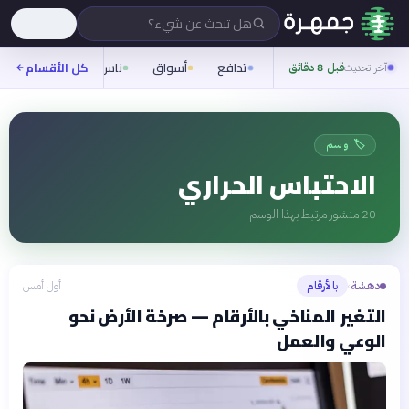
هل تبحث عن شيء؟
تدافع
أسواق
ناس
روح
كل الأقسام
شيفر
آخر تحديث
قبل 8 دقائق
🏷️ وسم
الاحتباس الحراري
20
منشور مرتبط بهذا الوسم
دهشة
بالأرقام
أول أمس
›
التغير المناخي بالأرقام — صرخة الأرض نحو
الوعي والعمل