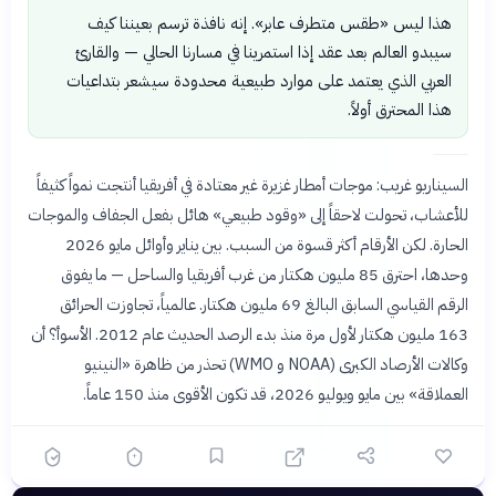
هذا ليس «طقس متطرف عابر». إنه نافذة ترسم بعيننا كيف
سيبدو العالم بعد عقد إذا استمرينا في مسارنا الحالي — والقارئ
العربي الذي يعتمد على موارد طبيعية محدودة سيشعر بتداعيات
هذا المحترق أولاً.
السيناريو غريب: موجات أمطار غزيرة غير معتادة في أفريقيا أنتجت نمواً كثيفاً
للأعشاب، تحولت لاحقاً إلى «وقود طبيعي» هائل بفعل الجفاف والموجات
الحارة. لكن الأرقام أكثر قسوة من السبب. بين يناير وأوائل مايو 2026
وحدها، احترق 85 مليون هكتار من غرب أفريقيا والساحل — ما يفوق
الرقم القياسي السابق البالغ 69 مليون هكتار. عالمياً، تجاوزت الحرائق
163 مليون هكتار لأول مرة منذ بدء الرصد الحديث عام 2012. الأسوأ؟ أن
وكالات الأرصاد الكبرى (NOAA و WMO) تحذر من ظاهرة «النينيو
العملاقة» بين مايو ويوليو 2026، قد تكون الأقوى منذ 150 عاماً.