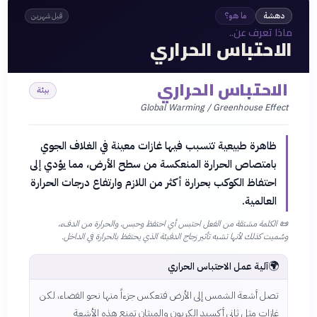
دهشة
ما هو؟
قبل شهرين
ماذا تعرف عن..
الاحتباس الحراري
الاحتباس الحراري
بيئة
Global Warming / Greenhouse Effect
ظاهرة طبيعية تتسبب فيها غازات معينة في الغلاف الجوي
بامتصاص الحرارة المنعكسة من سطح الأرض، مما يؤدي إلى
احتفاظ الكوكب بحرارة أكثر من اللازم وارتفاع درجات الحرارة
العالمية.
📜
الكلمة مشتقة من الفعل احتبس أي احتفظ وحبس، والحرارة من الدفء،
وسُميت كذلك لأنها تشبه تأثير زجاج الدفيئة الذي يحتفظ بالحرارة في الداخل.
🌍
آلية عمل الاحتباس الحراري
تصل أشعة الشمس إلى الأرض فتعكس جزءاً منها نحو الفضاء، لكن
غازات مثل ثاني أكسيد الكربون والميثان تمنع هذه الأشعة