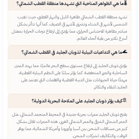
🌡️
ما هي الظواهر المناخية التي تشهدها منطقة القطب الشمالي؟
تشهد منطقة القطب الشمالي ظاهرة الليل والنهار القطبي، حيث تغيب
الشمس لأشهر في الشتاء وتشرق لأشهر في الصيف. كما أنها تتأثر بشكل
مباشر بظاهرة الاحتباس الحراري، مما يؤدي إلى ارتفاع درجات الحرارة بمعدل
أسرع بكثير من بقية أنحاء العالم.
🌊
ما هي التداعيات البيئية لذوبان الجليد في القطب الشمالي؟
يؤدي ذوبان الجليد إلى ارتفاع مستوى سطح البحر عالميًا، مما يهدد المدن
الساحلية والجزر المنخفضة. كما يؤثر سلبًا على النظم البيئية القطبية،
مهددًا حياة الحيوانات مثل الدببة القطبية والفقمات التي تعتمد على
الجليد للبقاء والتكاثر.
🚢
كيف يؤثر ذوبان الجليد على الملاحة البحرية الدولية؟
يفتح ذوبان الجليد ممرات بحرية جديدة في المحيط المتجمد الشمالي، مثل
الممر الشمالي الشرقي والممر الشمالي الغربي. هذه الممرات تقلل بشكل
كبير من مسافات الشحن بين آسيا وأوروبا وأمريكا الشمالية، مما يوفر
الوقت والتكاليف لشركات الشحن.