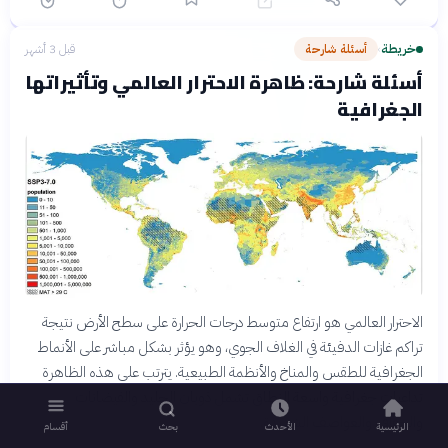
خريطة
أسئلة شارحة
قبل 3 أشهر
›
أسئلة شارحة: ظاهرة الاحترار العالمي وتأثيراتها
الجغرافية
الاحترار العالمي هو ارتفاع متوسط درجات الحرارة على سطح الأرض نتيجة
تراكم غازات الدفيئة في الغلاف الجوي، وهو يؤثر بشكل مباشر على الأنماط
الجغرافية للطقس والمناخ والأنظمة الطبيعية. يترتب على هذه الظاهرة
تداعيات جغرافية واسعة النطاق تشمل ذوبان الجليد والفيضانات
والجفاف والعواصف الشديدة.
الرئيسية
الأحدث
بحث
أقسام