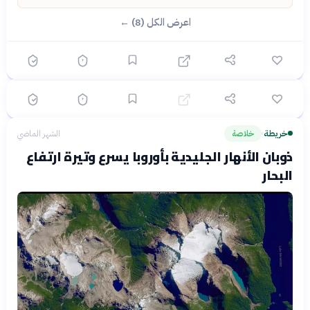
؟
اعرض الكل (8) ←
🟡 متوسط
🎯
6
سؤال
ابدأ ←
اختيار متعدد
دهشة
الشهر الماضي
الوقود الحيوي: حل مستدام أم معضلة بيئية؟
خريطة
خلاصة
الشهر الماضي
›
ذوبان الأنهار الجليدية بأوروبا يسرع وتيرة ارتفاع
البحار