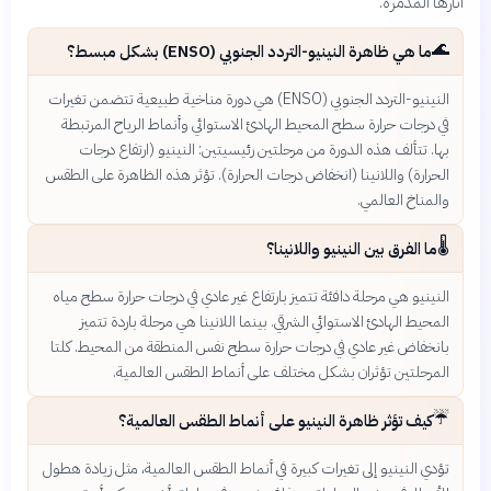
آثارها المدمرة.
🌊
ما هي ظاهرة النينيو-التردد الجنوبي (ENSO) بشكل مبسط؟
النينيو-التردد الجنوبي (ENSO) هي دورة مناخية طبيعية تتضمن تغيرات
في درجات حرارة سطح المحيط الهادئ الاستوائي وأنماط الرياح المرتبطة
بها. تتألف هذه الدورة من مرحلتين رئيسيتين: النينيو (ارتفاع درجات
الحرارة) واللانينا (انخفاض درجات الحرارة). تؤثر هذه الظاهرة على الطقس
والمناخ العالمي.
🌡️
ما الفرق بين النينيو واللانينا؟
النينيو هي مرحلة دافئة تتميز بارتفاع غير عادي في درجات حرارة سطح مياه
المحيط الهادئ الاستوائي الشرقي. بينما اللانينا هي مرحلة باردة تتميز
بانخفاض غير عادي في درجات حرارة سطح نفس المنطقة من المحيط. كلتا
المرحلتين تؤثران بشكل مختلف على أنماط الطقس العالمية.
☔
كيف تؤثر ظاهرة النينيو على أنماط الطقس العالمية؟
تؤدي النينيو إلى تغيرات كبيرة في أنماط الطقس العالمية، مثل زيادة هطول