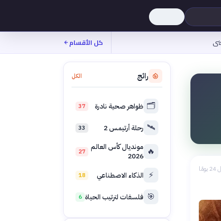
نى
كل الأقسام
رائج
الكل
🗂️
ظواهر صحية نادرة
37
🛰️
رحلة أرتيمس 2
33
مونديال كأس العالم
🔥
27
2026
 يومًا
⚡
الذكاء الاصطناعي
18
🎯
فلسفات لترتيب الحياة
6