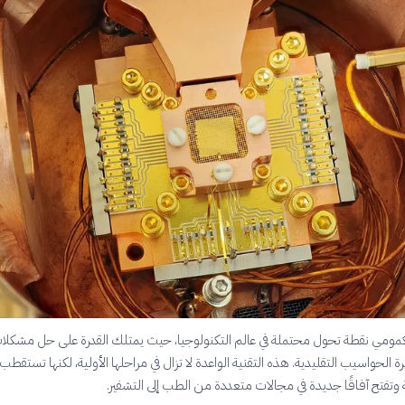
الكمومي نقطة تحول محتملة في عالم التكنولوجيا، حيث يمتلك القدرة على حل مشكلا
الحواسيب التقليدية. هذه التقنية الواعدة لا تزال في مراحلها الأولية، لكنها تستقطب
 وتفتح آفاقًا جديدة في مجالات متعددة من الطب إلى التشفير.