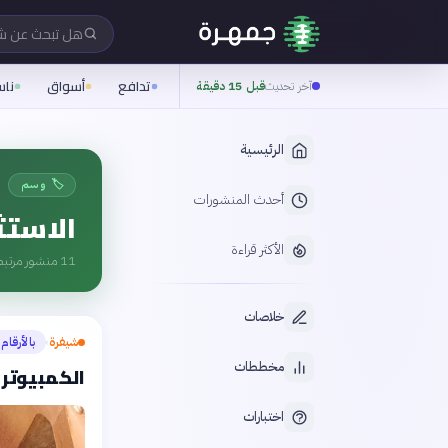
هل تبحث عن 
تدافع
أسواق
نا
آخر تحديث
قبل 15 دقيقة
الرئيسية
🏷️ وسم
أحدث المنشورات
الاستث
الأكثر قراءة
11
منشور مرتبط
خلاصات
شيفرة
بالأرقام
›
مخططات
الكمبيوتر 
اختبارات