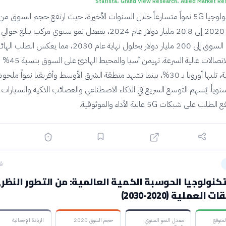
Statista، Grand View Research، Allied Market Re
يُتوقع أن يصل السوق إلى 200 مليار دولار بحلول نهاية عام 2030، مما يعك
البنية التحتية للاتصالات عالية السرعة. تهيمن
الإيرادات العالمية، تليها أوروبا بـ 30%، بينما تشهد منطقة الشرق الأوسط وأفريقيا نمواً ملحوظ
ل 85% سنوياً. يُسهم التوسع السريع في الذكاء الاصطناعي والعصائب الذكية والسيارات
لى شبكات 5G عالية الأداء والموثوقية.
قبل
نولوجيا الحوسبة الكمية العالمية: من التطور النظر
العملية (2020-2030)
متوقع
معدل النمو السنوي
حجم السوق 2020
الزيادة الإجمالية