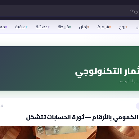
شيء؟
س
روح
شيفرة
زمان
خريطة
دهشة
عافية
مع
مار التكنولوجي
 بهذا الوسم
قبل 24
الكمومي بالأرقام — ثورة الحسابات تتشكل