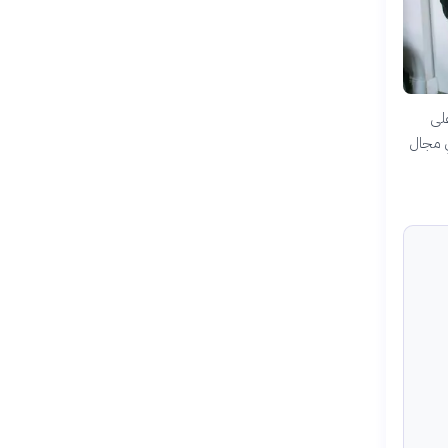
لى
في مجال