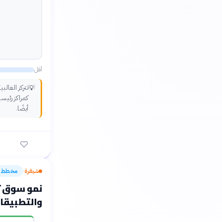
أقل
تتركز الغالب
💡
كمراكز رئيسي
أيضًا.
شيفرة
مخطط
›
والتطبيقات الذك