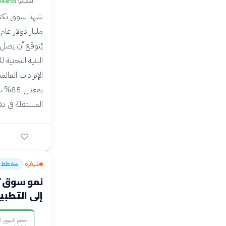
المصدر:
search
بمعد
المستقلة في دفع الطلب ع
شيفرة
مخطط
›
نمو سوق تك
إلى التطبيقات 
حجم السوق ال