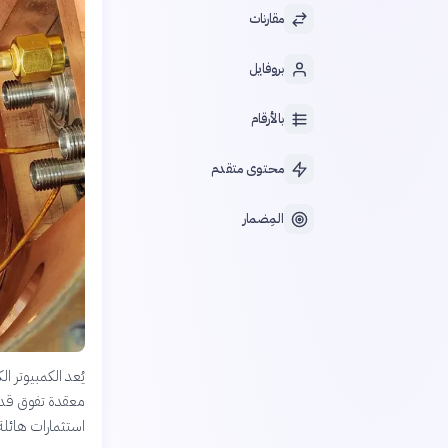
مقارنات
بروفايل
بالأرقام
محتوى متقدم
المِضمار
يُعد الكمبيوتر 
معقدة تفوق قدرة 
استثمارات هائلة