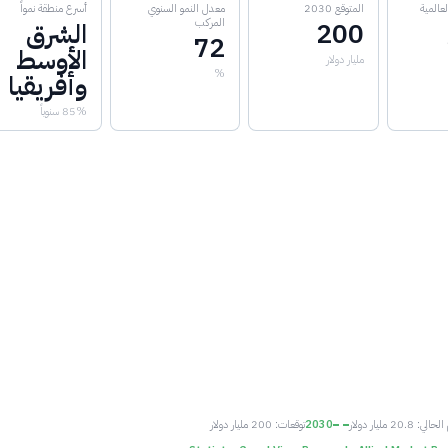
عالمية
المتوقع 2030
معدل النمو السنوي
أسرع منطقة نمواً
المركب
200
الشرق
72
الأوسط
مليار دولار
%
وأفريقيا
85% سنوياً
 20.8 مليار دولار
2030
توقعات: 200 مليار دولار