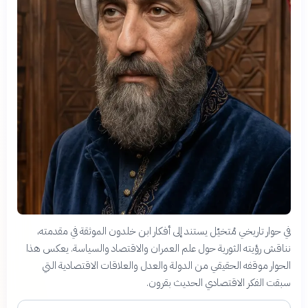
في حوار تاريخي مُتخيّل يستند إلى أفكار ابن خلدون الموثقة في مقدمته،
نناقش رؤيته الثورية حول علم العمران والاقتصاد والسياسة. يعكس هذا
الحوار موقفه الحقيقي من الدولة والعدل والعلاقات الاقتصادية التي
سبقت الفكر الاقتصادي الحديث بقرون.