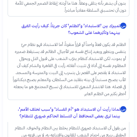
بدون أن يشعر بأنه يتلقى وعظاً. هذا ما أردته: إيقاظ الضمير الجمعي للأمة
دون أن تحتسبني السلطة معادياً مباشراً.
تمييزك بين 'الاستبداد' و'الظلم' كان جريئاً. كيف رأيت الفرق
س
بينهما وتأثيرهما على الشعوب؟
الظلم قد يكون فعلاً واحداً أو قراراً منفرداً، أما الاستبداد فهو نظام حيّ
يتنفس ويتطور ويعيد إنتاج نفسه عبر الأجيال. الظالم قد يستيقظ ضميره
أو يموت، لكن الاستبداد كنظام يدرّب الشعب على قبول الذل ويحوّل
المظلوم نفسه إلى أداة في تثبيت أغلاله. رأيت في القاهرة والشام كيف أن
الاستبداد لا يقتصر على القصر بل يتسرب إلى البيت والمدرسة والمسجد.
الأب يصبح مستبداً في بيته بتقليد من السلطان، والمعلم يصبح ديكتاتوراً
في فصله. هذا الانتشار الشعري للاستبداد في نسيج المجتمع هو ما يجعله
أخطر بكثير من الظلم العابر.
لماذا رأيت أن الاستبداد هو 'أم الفساد' و'سبب تخلف الأمم'،
س
بينما ترى بعض المحافظ أن التسلط الحاكم ضروري للنظام؟
من يقول أن الاستبداد ضروري للنظام يخلط بين النظام والخوف. النظام
الحقيقي ينبع من احترام الشعب للقانون واقتناعه به، لا من فزعه من