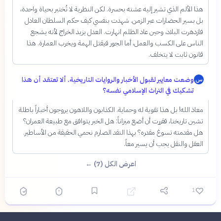
هذا الألم الذي تشير إليه عشته بحسرة. لكن النظرية لا تُختبر بحياة واحدة،
بل بسير الحضارات عبر الزمن. شهدت بنفسي كيف حكم السلطان العادل
فازدهرت البلاد، وحين عاد الظلم انهارت. العدل يزيد الخراج لأنه يشجع
الناس على الكسب والعمل، أما الجور فيقتل الهمة ويخرب العمارة. هذا
قانون ثابت لا يتخلف.
وضعت معايير لقبول الأخبار والروايات التاريخية. ألا تعتقد أن هذا
س
تشكيك في التراث الإسلامي نفسه؟
معاذ الله! بل هذا تقوية له وحماية. الكذابون واللاهون يروجون أخباراً باطلة
تشين تاريخنا، فقررت أن أضع ميزاناً: هل الخبر يتوافق مع طبيعة العمران؟
هل مقدمته تسوغ مقدره؟ بهذا النقد الصارم نحمي الحقيقة من الأساطير.
العقل والنقل يجب أن يسير معاً.
اعرض الكل (7) ←
1