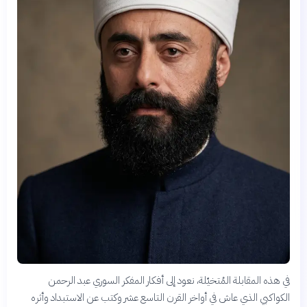
في هذه المقابلة المُتخيّلة، نعود إلى أفكار المفكر السوري عبد الرحمن
الكواكبي الذي عاش في أواخر القرن التاسع عشر وكتب عن الاستبداد وأثره