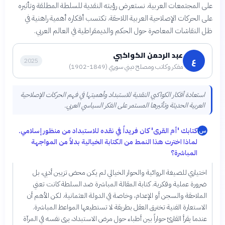
على المجتمعات العربية. نستعرض رؤيته النقدية للسلطة المطلقة وتأثيره
على الحركات الإصلاحية العربية اللاحقة. تكتسب أفكاره أهمية راهنية في
ظل النقاشات المعاصرة حول الحكم والديمقراطية في العالم العربي.
عبد الرحمن الكواكبي
ع
2025
مفكر وكاتب ومصلح ديني سوري (1849-1902)
استعادة أفكار الكواكبي النقدية للاستبداد وأهميتها في فهم الحركات الإصلاحية
العربية الحديثة وتأثيرها المستمر على الفكر السياسي العربي.
كتابك 'أم القرى' كان فريداً في نقده للاستبداد من منظور إسلامي.
س
لماذا اخترت هذا النمط من الكتابة الخيالية بدلاً من المواجهة
المباشرة؟
اختياري للصيغة الروائية والحوار الخيالي لم يكن محض تزيين أدبي، بل
ضرورة عملية وفكرية. كتابة المقالة المباشرة ضد السلطة كانت تعني
الملاحقة والسجن أو الإعدام، وخاصة في الدولة العثمانية. لكن الأهم أن
الاستعارة الفنية تخترق العقل بطريقة لا تستطيعها المواعظ المباشرة.
عندما يقرأ القارئ حواراً بين أطباء حول مرض الاستبداد، يرى نفسه في المرآة