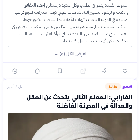
السوط. الفساد ينمو في الظلام، وكل استبداد يستلزم إخفاء الحقائق
والكذب والرشوة لتسيير آلته. شاهدت بعيني كيف استنزفت البيروقراطية
الفاسدة في الدولة العثمانية ثروات الأمة بينما الشعب يتضور جوعاً.
الحاكم المستبد يختار مستشاريه من المدّاحين لا من الحكماء، فيعيش في
وهم النجاح بينما الأمة تنهار. التقدم يحتاج جرأة الفكر الحر والنقد البناء،
وهذا لا يمكن أن يولد تحت نعل الاستبداد.
اعرض الكل (8) ←
معنى
مقابلة
قبل 3 أشهر
›
الفارابي: المعلم الثاني يتحدث عن العقل
والعدالة في المدينة الفاضلة