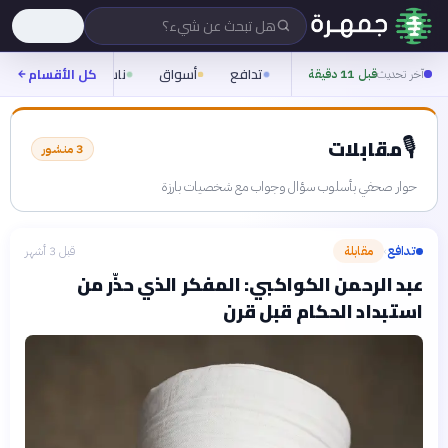
هل تبحث عن شيء؟
تدافع
أسواق
ناس
روح
كل الأقسام
شيف
آخر تحديث
قبل 11 دقيقة
🎙️
مقابلات
3
منشور
حوار صحفي بأسلوب سؤال وجواب مع شخصيات بارزة
تدافع
مقابلة
قبل 3 أشهر
›
عبد الرحمن الكواكبي: المفكر الذي حذّر من
استبداد الحكام قبل قرن