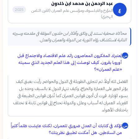
عبد الرحمن بن محمد ابن خلدون
ع
2025
المؤرخ والفيلسوف ومؤسس علم العمران (القرن الثامن
الهجري)
محاكاة صحفية تستند إلى وثائق وأفكار ابن خلدون الموثقة في مقدمته وسيرته
الذاتية لاستكشاف رؤاه الثورية عن الدولة والعمران والعدل.
يُعتبرك المفكرون المعاصرون رائد علم الاقتصاد والاجتماع قبل
س
أوروبا بقرون. كيف توصلت إلى هذا العلم الجديد الذي سميته
«علم العمران»؟
الفضل لله أولاً، ثم لتجاربي الطويلة في الدول والحواضر. رأيت بعيني كيف
يؤثر الجور على العمارة والخراج، وكيف تنهار الدول لا بالسيف وحده بل
بسوء الإدارة. قررت أن أدون قوانين العمران كما تُدوّن قوانين الطبيعة في
الفيزياء. العمران له أسباب وعلل، والدولة تحتاج إلى قوانين ثابتة لا تختلف
باختلاف الأهواء.
تؤكد في كتابك أن العدل ضروري للعمران، لكنك عايشت ظلماً كثيراً
س
من السلاطين. هل أمكنت تطبيق نظريتك؟