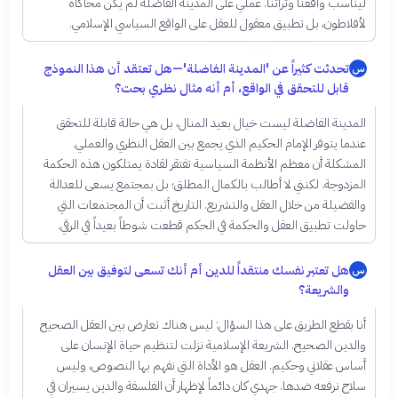
ليناسب واقعنا وتراثنا. عملي على المدينة الفاضلة لم يكن محاكاة
لأفلاطون، بل تطبيق معقول للعقل على الواقع السياسي الإسلامي.
تحدثت كثيراً عن 'المدينة الفاضلة'—هل تعتقد أن هذا النموذج
س
قابل للتحقق في الواقع، أم أنه مثال نظري بحت؟
المدينة الفاضلة ليست خيال بعيد المنال، بل هي حالة قابلة للتحقق
عندما يتوفر الإمام الحكيم الذي يجمع بين العقل النظري والعملي.
المشكلة أن معظم الأنظمة السياسية تفتقر لقادة يمتلكون هذه الحكمة
المزدوجة. لكنني لا أطالب بالكمال المطلق؛ بل بمجتمع يسعى للعدالة
والفضيلة من خلال العقل والتشريع. التاريخ أثبت أن المجتمعات التي
حاولت تطبيق العقل والحكمة في الحكم قطعت شوطاً بعيداً في الرقي.
هل تعتبر نفسك منتقداً للدين أم أنك تسعى لتوفيق بين العقل
س
والشريعة؟
أنا بقطع الطريق على هذا السؤال: ليس هناك تعارض بين العقل الصحيح
والدين الصحيح. الشريعة الإسلامية نزلت لتنظيم حياة الإنسان على
أساس عقلاني وحكيم. العقل هو الأداة التي نفهم بها النصوص، وليس
سلاح نرفعه ضدها. جهدي كان دائماً لإظهار أن الفلسفة والدين يسيران في