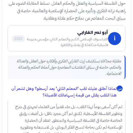
حول الفلسفة السياسية والعقل والحكم العادل. تسلط المقابلة الضوء على
راهنية تراثه الفكري وتأثيره على الحضارة الإسلامية والعالمية، خاصة في
سياق البحث المعاصر عن نماذج حكم عادلة وعقلانية.
أبو نصر الفارابي
أ
2025
الفيلسوف الإسلامي الكبير والمعلم الثاني، مؤسس مدرسة
فلسفية متكاملة في بغداد والقاهرة
مقابلة محاكاة تستكشف إرث الفارابي الفكري وأفكاره حول العقل والعدالة
والحكم، خاصة في سياق النقاشات المعاصرة حول أنماط الحكم والعدالة
الاجتماعية.
لماذا أطلق عليك لقب 'المعلم الثاني' بعد أرسطو؟ وهل تشعر أن
س
هذا اللقب يقلل من قيمة إسهاماتك الأصيلة؟
لم أكن أسعى يوماً لهذا اللقب، بل جاء تقديراً من العلماء لجهدي في شرح
وتطوير الفلسفة الأرسطية. لكنني لم أكن مجرد ناقل؛ بل أضفت رؤيتي
الخاصة خاصة في الفلسفة السياسية والمنطق. اعتقد أن الحضارة
الإسلامية لم تكن بحاجة لنسخ الفكر اليوناني، بل لاستيعابه وتطويره