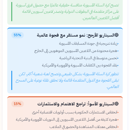
تصبح كرة السلة الآسيوية منافسة حقيقية عالميًا مع حصول فرق آسيوية
على مراكز متقدمة في البطولات الدولية وتصدر لاعبين آسيويين قائمة
أفضل اللاعبين العالميين.
🔵
السيناريو الأرجح: نمو مستقر مع فجوة عالمية
55%
زيادة تدريجية في جودة المسابقات الآسيوية
•
هجرة محدودة من اللاعبين الآسيويين الموهوبين إلى الخارج
•
تحسن متوسط في البنية التحتية الرياضية
•
بقاء الفجوة بين الكفاءات الآسيوية والأوروبية والأمريكية
•
تتطور كرة السلة الآسيوية بشكل طبيعي وتصبح لعبة شعبية أكثر، لكن
تبقى الفجوة مع الدول المتقدمة قائمة ولا تحقق نقلة نوعية على المسرح
العالمي.
🔴
السيناريو الأسوأ: تراجع الاهتمام والاستثمارات
15%
انخفاض الاستثمارات الحكومية بسبب أولويات اقتصادية أخرى
•
هجرة كثيفة من أفضل اللاعبين الآسيويين إلى الدوريات الأوروبية والأمريكية
•
انخفاض معدلات المشاهدة والحضور في الملاعب
•