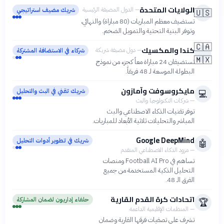
الولايات المتحدة
—
الدول المضيفة الرئيسية
شريك مضيف استراتيجي
🇺🇸
تستضيف معظم المباريات (80 مباراة) والنهائي،
وتوفر البنية التحتية والتمويل الضخم.
🇨🇦
كندا والمكسيك
—
دول مضيفة شريكة
شركاء في الاستضافة المشتركة
🇲🇽
تستضيفان 24 مباراة معاً كجزء من نموذج
البطولة الموسعة لـ 48 فريقاً.
مايكروسوفت وآمازون
شريك تقني في البث والتحليل
💻
—
شركات التكنولوجيا والبث
توفر تقنيات الذكاء الاصطناعي والبث
المباشر والتحليلات ثلاثية الأبعاد للمباريات.
Google DeepMind
شريك في تطوير أدوات التحليل
🤖
—
مزود الذكاء الاصطناعي المتقدم
تساهم في Football AI Pro ومنصات
التحليل الذكية المستخدمة من جميع
الفرق الـ 48.
اتحادات كرة القدم القارية
حلفاء إداريون لضمان المشاركة
🏆
—
المنظمات الإقليمية الداعمة
تشرف على تصفيات فرقها القارية وضمان