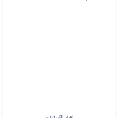
اعرض الكل (9) ←