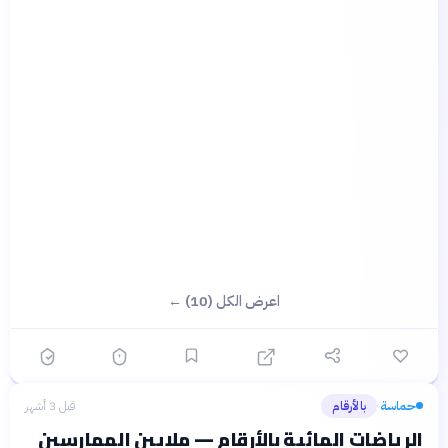
اعرض الكل (10) ←
حماسة
بالأرقام
قبل 3 أشهر
›
الرياضات المائية بالأرقام — ملايين الممارسين