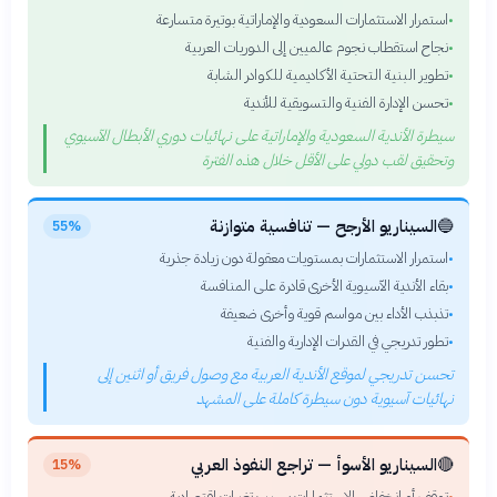
استمرار الاستثمارات السعودية والإماراتية بوتيرة متسارعة
•
نجاح استقطاب نجوم عالميين إلى الدوريات العربية
•
تطوير البنية التحتية الأكاديمية للكوادر الشابة
•
تحسن الإدارة الفنية والتسويقية للأندية
•
سيطرة الأندية السعودية والإماراتية على نهائيات دوري الأبطال الآسيوي
وتحقيق لقب دولي على الأقل خلال هذه الفترة
🔵
السيناريو الأرجح — تنافسية متوازنة
55%
استمرار الاستثمارات بمستويات معقولة دون زيادة جذرية
•
بقاء الأندية الآسيوية الأخرى قادرة على المنافسة
•
تذبذب الأداء بين مواسم قوية وأخرى ضعيفة
•
تطور تدريجي في القدرات الإدارية والفنية
•
تحسن تدريجي لموقع الأندية العربية مع وصول فريق أو اثنين إلى
نهائيات آسيوية دون سيطرة كاملة على المشهد
🔴
السيناريو الأسوأ — تراجع النفوذ العربي
15%
توقف أو انخفاض الاستثمارات بسبب تغيرات اقتصادية