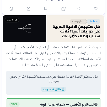
قبل 3 أشهر
سيناريوهات
حماسة
هل ستهيمن الأندية العربية
على دوريات آسيا؟ ثلاثة
سيناريوهات حتى 2029
شهدت الأندية العربية استثمارات ضخمة في السنوات الأخيرة خاصة في
السعودية والإمارات، مما أثار تساؤلات حول قدرتها على المنافسة مع الأندية
الآسيوية العملاقة. سيحدد المستقبل القريب ما إذا كانت هذه الاستثمارات
ستترجم إلى هيمنة إقليمية حقيقية أم ستبقى المنافسة متوازنة.
هل ستحقق الأندية العربية هيمنة على المنافسات الآسيوية الكبرى بحلول
2029؟
🗓
خلال 4 سنوات
🟢
السيناريو الأفضل — هيمنة عربية قوية
30%