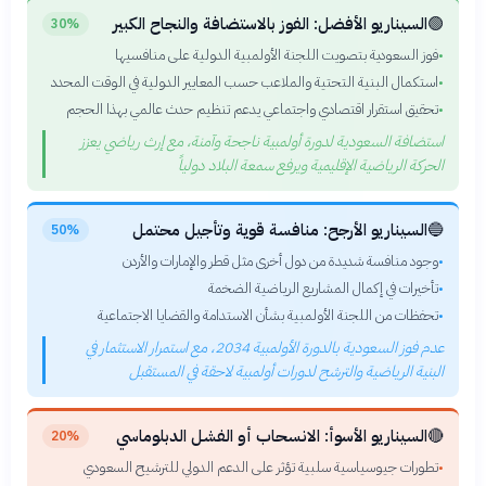
🟢
السيناريو الأفضل: الفوز بالاستضافة والنجاح الكبير
30%
فوز السعودية بتصويت اللجنة الأولمبية الدولية على منافسيها
•
استكمال البنية التحتية والملاعب حسب المعايير الدولية في الوقت المحدد
•
تحقيق استقرار اقتصادي واجتماعي يدعم تنظيم حدث عالمي بهذا الحجم
•
استضافة السعودية لدورة أولمبية ناجحة وآمنة، مع إرث رياضي يعزز
الحركة الرياضية الإقليمية ويرفع سمعة البلاد دولياً
🔵
السيناريو الأرجح: منافسة قوية وتأجيل محتمل
50%
وجود منافسة شديدة من دول أخرى مثل قطر والإمارات والأردن
•
تأخيرات في إكمال المشاريع الرياضية الضخمة
•
تحفظات من اللجنة الأولمبية بشأن الاستدامة والقضايا الاجتماعية
•
عدم فوز السعودية بالدورة الأولمبية 2034، مع استمرار الاستثمار في
البنية الرياضية والترشح لدورات أولمبية لاحقة في المستقبل
🔴
السيناريو الأسوأ: الانسحاب أو الفشل الدبلوماسي
20%
تطورات جيوسياسية سلبية تؤثر على الدعم الدولي للترشيح السعودي
•