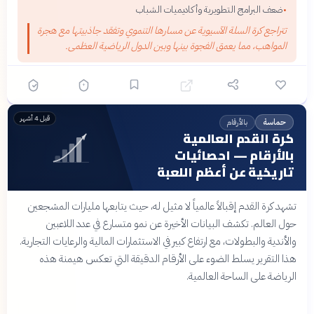
ضعف البرامج التطويرية وأكاديميات الشباب
•
تتراجع كرة السلة الآسيوية عن مسارها التنموي وتفقد جاذبيتها مع هجرة
المواهب، مما يعمق الفجوة بينها وبين الدول الرياضية العظمى.
قبل 4 أشهر
بالأرقام
حماسة
كرة القدم العالمية
بالأرقام — احصائيات
تاريخية عن أعظم اللعبة
تشهد كرة القدم إقبالاً عالمياً لا مثيل له، حيث يتابعها مليارات المشجعين
حول العالم. تكشف البيانات الأخيرة عن نمو متسارع في عدد اللاعبين
والأندية والبطولات، مع ارتفاع كبير في الاستثمارات المالية والرعايات التجارية.
هذا التقرير يسلط الضوء على الأرقام الدقيقة التي تعكس هيمنة هذه
الرياضة على الساحة العالمية.