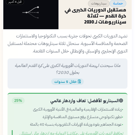
قبل 4 أشهر
سيناريوهات
حماسة
مستقبل الدوريات الكبرى في
كرة القدم — ثلاثة
سيناريوهات لـ 2030
تشهد الدوريات الكبرى تحولات جذرية بسبب التكنولوجيا والاستثمارات
الضخمة والمنافسة الآسيوية. سنحلل ثلاثة سيناريوهات محتملة لمستقبل
الدوري الإنجليزي والإسباني والإيطالي خلال السنوات القادمة.
ماذا سيحدث لهيمنة الدوريات الأوروبية الكبرى على كرة القدم العالمية
بحلول 2030؟
🗓
خلال 5 سنوات
🟢
السيناريو الأفضل: تعاف وازدهار عالمي
25%
زيادة الاستثمارات الإقليمية والعالمية في الأندية الأوروبية الكبرى
•
تطور تكنولوجي متسارع يرفع مستوى المنافسة والإثارة
•
عودة الجماهير بقوة وزيادة الإيرادات التلفزيونية بنسبة 40 بالمئة
•
تحافظ الدوريات الأوروبية على مكانتها الدولية مع ازدهار مالي استثنائي