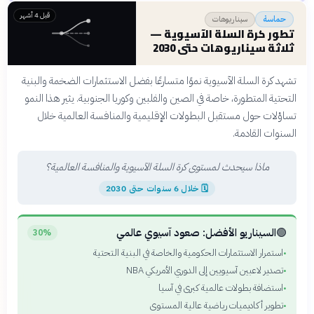
قبل 4 أشهر
سيناريوهات
حماسة
تطور كرة السلة الآسيوية —
ثلاثة سيناريوهات حتى 2030
تشهد كرة السلة الآسيوية نموًا متسارعًا بفضل الاستثمارات الضخمة والبنية
التحتية المتطورة، خاصة في الصين والفلبين وكوريا الجنوبية. يثير هذا النمو
تساؤلات حول مستقبل البطولات الإقليمية والمنافسة العالمية خلال
السنوات القادمة.
ماذا سيحدث لمستوى كرة السلة الآسيوية والمنافسة العالمية؟
🗓
خلال 6 سنوات حتى 2030
🟢
السيناريو الأفضل: صعود آسيوي عالمي
30%
استمرار الاستثمارات الحكومية والخاصة في البنية التحتية
•
تصدير لاعبين آسيويين إلى الدوري الأمريكي NBA
•
استضافة بطولات عالمية كبرى في آسيا
•
تطوير أكاديميات رياضية عالية المستوى
•