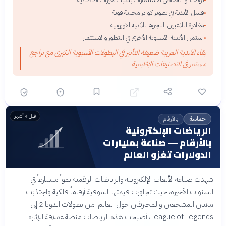
•
فشل الأندية في تطوير كوادر محلية قوية
•
مغادرة اللاعبين النجوم للأندية الأوروبية
•
استمرار الأندية الآسيوية الأخرى في التطور والاستثمار
•
بقاء الأندية العربية ضعيفة التأثير في البطولات الآسيوية الكبرى مع تراجع
مستمر في التصنيفات الإقليمية
قبل 4 أشهر
بالأرقام
حماسة
الرياضات الإلكترونية
بالأرقام — صناعة بمليارات
الدولارات تغزو العالم
شهدت صناعة الألعاب الإلكترونية والرياضات الرقمية نمواً متسارعاً في
السنوات الأخيرة، حيث تجاوزت قيمتها السوقية أرقاماً فلكية واجتذبت
ملايين المشجعين والمحترفين حول العالم. من بطولات الدوتا 2 إلى
League of Legends، أصبحت هذه الرياضات منصة عملاقة للإثارة