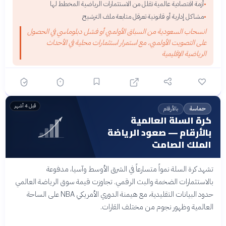
أزمة اقتصادية عالمية تقلل من الاستثمارات الرياضية المخطط لها
•
مشاكل إدارية أو قانونية تعرقل متابعة ملف الترشيح
•
انسحاب السعودية من السباق الأولمبي أو فشل دبلوماسي في الحصول
على التصويت الأولمبي، مع استمرار استثمارات محلية في الأحداث
الرياضية الإقليمية
قبل 4 أشهر
بالأرقام
حماسة
كرة السلة العالمية
بالأرقام — صعود الرياضة
الملك الصامت
تشهد كرة السلة نمواً متسارعاً في الشرق الأوسط وآسيا، مدفوعة
بالاستثمارات الضخمة والبث الرقمي. تجاوزت قيمة سوق الرياضة العالمي
حدود البيانات التقليدية، مع هيمنة الدوري الأمريكي NBA على الساحة
العالمية وظهور نجوم من مختلف القارات.