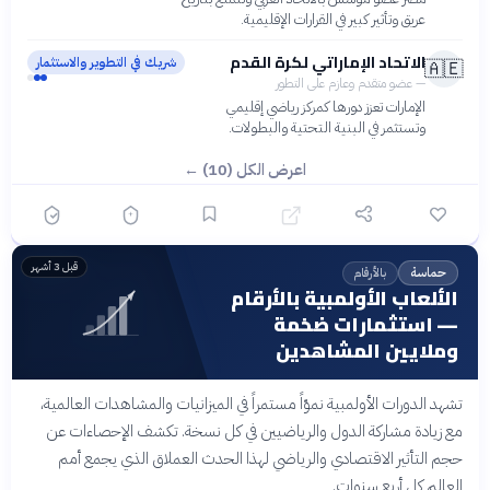
عريق وتأثير كبير في القرارات الإقليمية.
الاتحاد الإماراتي لكرة القدم
شريك في التطوير والاستثمار
🇦🇪
—
عضو متقدم وعازم على التطور
الإمارات تعزز دورها كمركز رياضي إقليمي
وتستثمر في البنية التحتية والبطولات.
اعرض الكل (10) ←
قبل 3 أشهر
بالأرقام
حماسة
الألعاب الأولمبية بالأرقام
— استثمارات ضخمة
وملايين المشاهدين
تشهد الدورات الأولمبية نموّاً مستمراً في الميزانيات والمشاهدات العالمية،
مع زيادة مشاركة الدول والرياضيين في كل نسخة. تكشف الإحصاءات عن
حجم التأثير الاقتصادي والرياضي لهذا الحدث العملاق الذي يجمع أمم
العالم كل أربع سنوات.