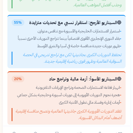
وجذب أفضل المواهب العالمية.
🔵
السيناريو الأرجح: استقرار نسبي مع تحديات متزايدة
55%
استمرار الاستثمارات الخليجية والآسيوية مع تنافس متوازن
•
بقاء الدوري الإنجليزي الأقوى اقتصادياً بينما تتراجع الدوريات الأخرى نسبياً
•
ظهور دوريات جديدة منافسة خاصة في آسيا والشرق الأوسط
•
تحتفظ الدوريات الكبرى بجاذبيتها لكن مع تراجع تدريجي في الحصة
السوقية العالمية وظهور قوى رياضية إقليمية جديدة.
🔴
السيناريو الأسوأ: أزمة مالية وتراجع حاد
20%
انهيار فقاعة الاستثمارات الضخمة وتراجع الإيرادات التلفزيونية
•
هجرة نجوم الدوريات الأوروبية إلى دوريات آسيوية وخليجية بشكل جماعي
•
أزمات إدارية وفساد مالي تطول الأندية الكبرى
•
تفقد الدوريات الأوروبية الكبرى جاذبيتها العالمية وتصبح منافسة إقليمية
أضعف أمام البدائل الآسيوية.