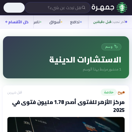
هل تبحث عن شيء؟
تدافع
أسواق
ناس
روح
كل الأقسام
شيفر
آخر تحديث
قبل دقيقتين
🏷️ وسم
الاستشارات الدينية
1
منشور مرتبط بهذا الوسم
روح
خلاصة
قبل شهرين
›
مركز الأزهر للفتوى أصدر 1.78 مليون فتوى في
2025