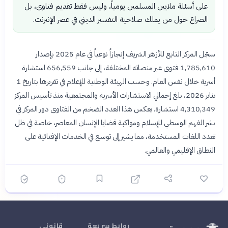
على أسئلة ملايين المسلمين يومياً، وليس فقط تقديم فتاوى، بل
الصراع حول من يملك صلاحية التفسير الديني في عصر الإنترنت.
سجّل المركز التابع للأزهر الشريف إنجازاً نوعياً في عام 2025 بإصدار
1,785,610 فتوى عبر منصاته المختلفة، إلى جانب 656,559 استشارة
أسرية خلال نفس العام. وحسب الهيئة الوطنية للإعلام في تقريرها بتاريخ 1
يناير 2026، بلغ إجمالي الاستشارات الأسرية والمجتمعية منذ تأسيس المركز
4,310,349 استشارة. يعكس هذا العدد الضخم من الفتاوى دور المركز في
نشر الفهم الوسطي للإسلام ومواكبة قضايا الإنسان المعاصر، خاصة في ظل
تعدد اللغات المستخدمة، مما يشير إلى توسع في الخدمات الإفتائية على
النطاق الإقليمي والعالمي.
روابط سريعة
قانوني