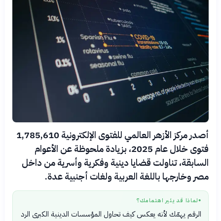
أصدر مركز الأزهر العالمي للفتوى الإلكترونية 1,785,610
فتوى خلال عام 2025، بزيادة ملحوظة عن الأعوام
السابقة، تناولت قضايا دينية وفكرية وأسرية من داخل
مصر وخارجها باللغة العربية ولغات أجنبية عدة.
لماذا قد يثير اهتمامك؟
●
الرقم يهمّك لأنه يعكس كيف تحاول المؤسسات الدينية الكبرى الرد