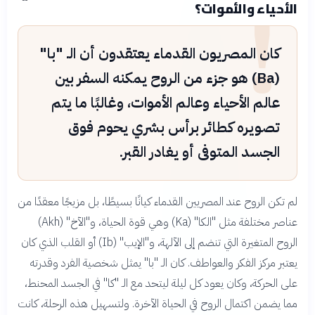
!
الأحياء والأموات؟
كان المصريون القدماء يعتقدون أن الـ "با"
(Ba) هو جزء من الروح يمكنه السفر بين
عالم الأحياء وعالم الأموات، وغالبًا ما يتم
تصويره كطائر برأس بشري يحوم فوق
الجسد المتوفى أو يغادر القبر.
لم تكن الروح عند المصريين القدماء كيانًا بسيطًا، بل مزيجًا معقدًا من
عناصر مختلفة مثل "الكا" (Ka) وهي قوة الحياة، و"الآخ" (Akh)
الروح المتغيرة التي تنضم إلى الآلهة، و"الإيب" (Ib) أو القلب الذي كان
يعتبر مركز الفكر والعواطف. كان الـ "با" يمثل شخصية الفرد وقدرته
على الحركة، وكان يعود كل ليلة ليتحد مع الـ "كا" في الجسد المحنط،
مما يضمن اكتمال الروح في الحياة الآخرة. ولتسهيل هذه الرحلة، كانت