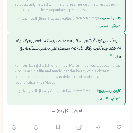
scrupulously helped with the chores, mended his own clothes
and sought out the companionship of his wives.
كارين آرمسترونغ
·
مؤلفة بريطانية في مجال الدين المقارن
(
Karen Armstrong
)
↗
ويكي‑اقتباس
"
بعيدًا عن كونه أبا الجهاد، كان محمد صانع سلام، خاطر بحياته وكاد
أن يفقد ولاء أقرب رفاقه لأنه كان مصممًا على تحقيق مصالحة مع
"
مكة.
Far from being the father of jihad, Mohammad was a peacemaker,
who risked his life and nearly lost the loyalty of his closest
companions because he was determined to effect a
reconciliation with Mecca.
كارين آرمسترونغ
·
مؤلفة بريطانية في مجال الدين المقارن
(
Karen Armstrong
)
↗
ويكي‑اقتباس
اعرض الكل (8) ←