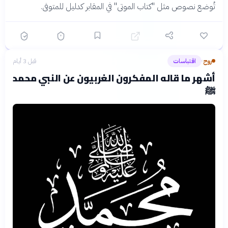
تُوضع نصوص مثل "كتاب الموتى" في المقابر كدليل للمتوفى.
روح
اقتباسات
قبل 3 أيام
›
أشهر ما قاله المفكرون الغربيون عن النبي محمد
ﷺ