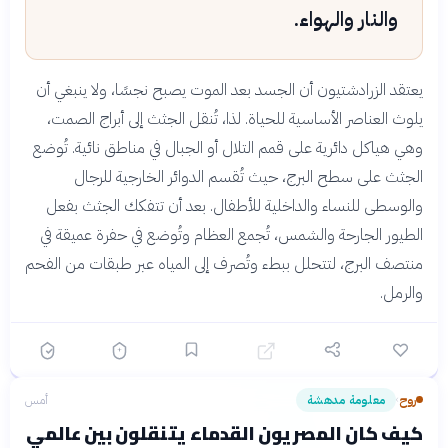
والنار والهواء.
يعتقد الزرادشتيون أن الجسد بعد الموت يصبح نجسًا، ولا ينبغي أن
يلوث العناصر الأساسية للحياة. لذا، تُنقل الجثث إلى أبراج الصمت،
وهي هياكل دائرية على قمم التلال أو الجبال في مناطق نائية. تُوضع
الجثث على سطح البرج، حيث تُقسم الدوائر الخارجية للرجال
والوسطى للنساء والداخلية للأطفال. بعد أن تتفكك الجثث بفعل
الطيور الجارحة والشمس، تُجمع العظام وتُوضع في حفرة عميقة في
منتصف البرج، لتتحلل ببطء وتُصرف إلى المياه عبر طبقات من الفحم
والرمل.
روح
معلومة مدهشة
أمس
›
كيف كان المصريون القدماء يتنقلون بين عالمي