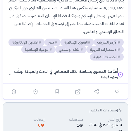
يناير 2026، بلغ إجمالي الاستشارات الأسرية والمجتمعية منذ تأسيس المركز
4,310,349 استشارة. يعكس هذا العدد الضخم من الفتاوى دور المركز في
نشر الفهم الوسطي للإسلام ومواكبة قضايا الإنسان المعاصر، خاصة في ظل
تعدد اللغات المستخدمة، مما يشير إلى توسع في الخدمات الإفتائية على
النطاق الإقليمي والعالمي.
الأزهر الشريف
الفتوى الإسلامية
مصر
الفتاوى الإلكترونية
الاستشارات الدينية
الفقه الإسلامي
التوعية الإسلامية
الخدمات الدينية
أُعدّ هذا المحتوى بمساعدة الذكاء الاصطناعي في البحث والصياغة، ودقّقه
وحرّره فريقنا.
إحصاءات المنشور
فلسفتنا المعرفية
·
سياسة الذكاء الاصطناعي
تاريخ النشر
مشاهدات
إعجابات
١٩ مايو ٢٠٢٦ في ٠٦:٥٠
0
1
ص