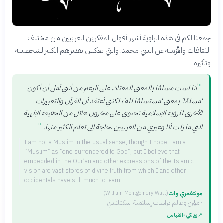
جمعنا لكم في هذه الزاوية أشهر أقوال المفكرين الغربيين من مختلف
الثقافات والأزمنة عن النبي محمد، والتي تعكس تقديرهم الكبير لشخصيته
وتأثيره.
"
أنا لست مسلمًا بالمعنى المعتاد، على الرغم من أنني آمل أن أكون
'مسلمًا' بمعنى 'مستسلمًا لله'؛ لكنني أعتقد أن القرآن والتعبيرات
الأخرى للرؤية الإسلامية تحتوي على مخزون هائل من الحقيقة الإلهية
"
التي ما زلت أنا وغيري من الغربيين بحاجة إلى تعلم الكثير منها.
I am not a Muslim in the usual sense, though I hope I am a
“Muslim” as “one surrendered to God”; but I believe that
embedded in the Qur’an and other expressions of the Islamic
vision are vast stores of divine truth from which I and other
occidentals have still much to learn.
مونتغمري وات
(
William Montgomery Watt
)
·
مؤرخ وعالم دراسات إسلامية اسكتلندي
↗
ويكي‑اقتباس