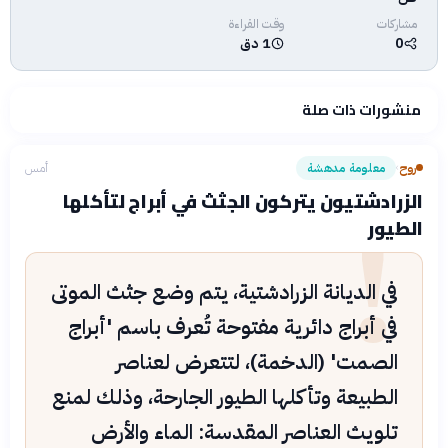
مشاركات
وقت القراءة
0
1 دق
منشورات ذات صلة
روح
معلومة مدهشة
أمس
›
!
الزرادشتيون يتركون الجثث في أبراج لتأكلها
الطيور
في الديانة الزرادشتية، يتم وضع جثث الموتى
في أبراج دائرية مفتوحة تُعرف باسم 'أبراج
الصمت' (الدخمة)، لتتعرض لعناصر
الطبيعة وتأكلها الطيور الجارحة، وذلك لمنع
تلويث العناصر المقدسة: الماء والأرض