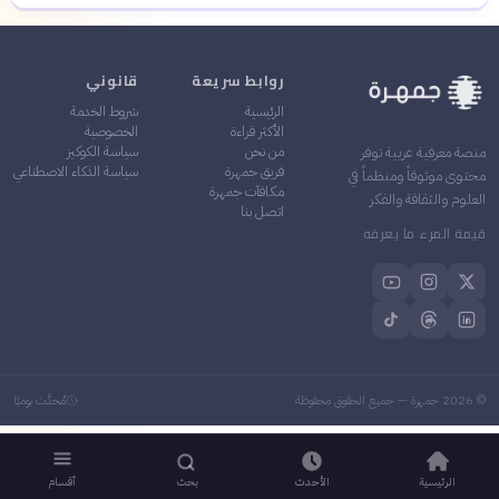
روابط سريعة
قانوني
الرئيسية
شروط الخدمة
الأكثر قراءة
الخصوصية
من نحن
سياسة الكوكيز
منصة معرفية عربية توفر
فريق جمهرة
سياسة الذكاء الاصطناعي
محتوى موثوقاً ومنظماً في
مكافآت جمهرة
العلوم والثقافة والفكر
اتصل بنا
قيمة المرء ما يعرفه
©
2026
جمهرة — جميع الحقوق محفوظة
مُحدَّث يوميًا
الرئيسية
الأحدث
بحث
أقسام