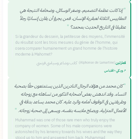
"
إذا كانت عظمة التصميم، وصغر الوسائل، وضخامة النتيجة هي
المقاييس الثلاثة لعبقرية الإنسان، فمن يجرؤ أن يقارن إنسانيًا رجلاً
"
عظيمًا في التاريخ الحديث بمحمد؟
Si la grandeur du dessein, la petitesse des moyens, l'immensité
du résultat sont les trois mesures du génie de l'homme, qui
osera comparer humainement un grand homme de l'histoire
moderne à Mahomet?
لامارتين
·
كاتب وشاعر وسياسي فرنسي
(
Alphonse de Lamartine
)
↗
ويكي‑اقتباس
"
كان محمد من هؤلاء الرجال النادرين الذين يستمتعون حقًا بصحبة
النساء. وقد اندهش بعض أصحابه الذكور من تساهله مع زوجاته
وطريقتهن في الوقوف أمامه والرد عليه. كان محمد يساعد بدقة في
"
الأعمال المنزلية، ويصلح ملابسه بنفسه، ويسعى إلى صحبة زوجاته.
Muhammad was one of those rare men who truly enjoy the
company of women. Some of his male companions were
astonished by his leniency towards his wives and the way they
stood up to him and answered him back. Muhammad