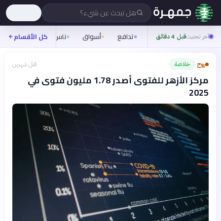
هل تبحث عن شيء؟
تدافع
أسواق
ناس
روح
كل الأقسام
شيفر
آخر تحديث
قبل 4 دقائق
روح
خلاصة
قبل شهرين
›
مركز الأزهر للفتوى أصدر 1.78 مليون فتوى في
2025