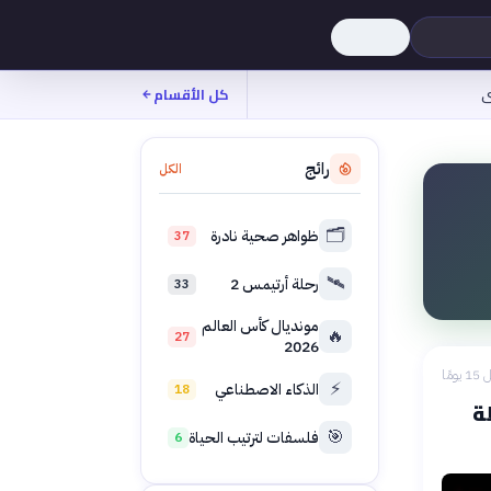
ى
كل الأقسام
رائج
الكل
🗂️
ظواهر صحية نادرة
37
🛰️
رحلة أرتيمس 2
33
مونديال كأس العالم
🔥
27
2026
 يومًا
⚡
الذكاء الاصطناعي
18
ة
🎯
فلسفات لترتيب الحياة
6