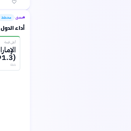
معنى
مخطط
›
أداء الدول 
أعلى قيمة
الإمار
(91.3)
نقطة