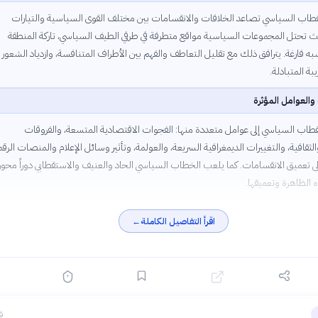
قطاب السياسي تصاعد الخلافات والانقسامات بين مختلف القوى السياسية والتيارات
يث تحتل المجموعات السياسية مواقع متطرفة في طرفي الطيف السياسي، تاركة المنطقة
 فارغة. يترافق ذلك مع تقليل التعاطف والفهم بين الأطراف المتنافسة، وازدياد الشعور
يبة المتبادلة.
والعوامل المؤثرة
قطاب السياسي إلى عوامل متعددة منها: الفجوات الاقتصادية المتسعة، والفروقات
الثقافية، والتغييرات الديمغرافية السريعة، والعولمة، وتأثير وسائل الإعلام والمنصات الرقم
لى تعميق الانقسامات. كما يلعب الخطاب السياسي الحاد والعنيف والاستقطابي دوراً محوري
ه الظاهرة وتعميقها.
اقرأ التفاصيل الكاملة
←
ق