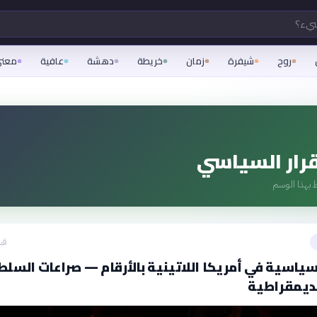
شيء؟
روح
شيفرة
زمان
خريطة
دهشة
عافية
معن
رار السياسي
 بهذا الوسم
قبل 15
لسياسية في أمريكا اللاتينية بالأرقام — صراعات السلط
لديمقراطية