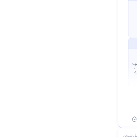
ية
اً
بل شهرين