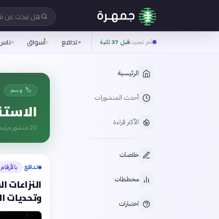
هل تبحث عن 
تدافع
أسواق
ناس
آخر تحديث
قبل 37 ثانية
الرئيسية
🏷️ وسم
أحدث المنشورات
الاستق
الأكثر قراءة
20
منشور مرتبط
خلاصات
تدافع
بالأرقام
›
مخططات
النزاعات ا
وتحديات ا
اختبارات