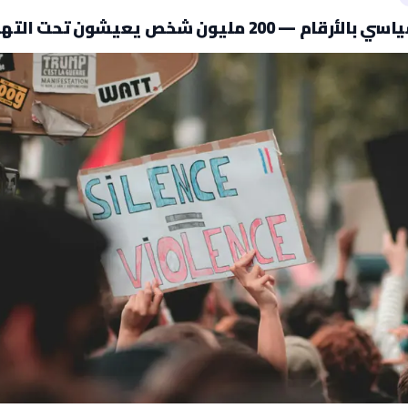
م — 200 مليون شخص يعيشون تحت التهديد