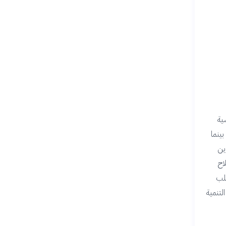
ية
بينما
ين
اح
طلب
لتنمية