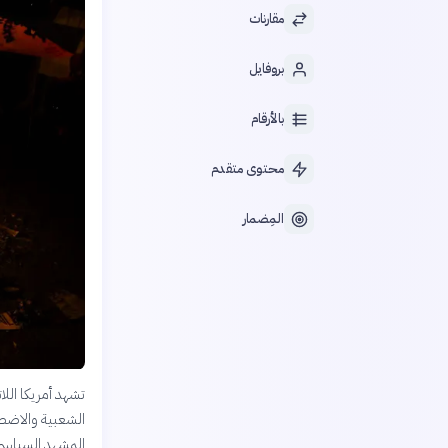
مقارنات
بروفايل
بالأرقام
محتوى متقدم
المِضمار
تشهد أمريكا اللات
الشعبية والاضطر
المشهد السياسي