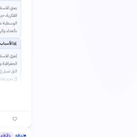
يعني الاست
الفكرية، ح
الوسطية شبه
بالعداء والر
📊
الأسباب 
يُعزى الاست
الجغرافية و
التي تميل إ
في تعزيز هذ
تدافع
بالأرقام
›