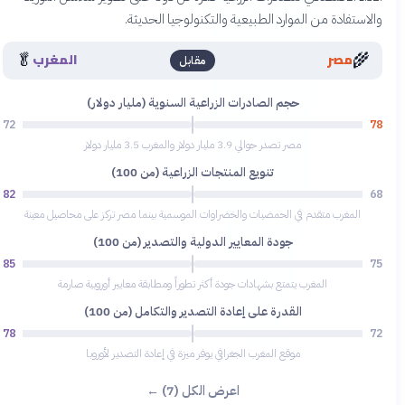
والاستفادة من الموارد الطبيعية والتكنولوجيا الحديثة.
🥬
🌾
مصر
المغرب
مقابل
حجم الصادرات الزراعية السنوية (مليار دولار)
72
78
مصر تصدر حوالي 3.9 مليار دولار والمغرب 3.5 مليار دولار
تنويع المنتجات الزراعية (من 100)
82
68
المغرب متقدم في الحمضيات والخضراوات الموسمية بينما مصر تركز على محاصيل معينة
جودة المعايير الدولية والتصدير (من 100)
85
75
المغرب يتمتع بشهادات جودة أكثر تطوراً ومطابقة معايير أوروبية صارمة
القدرة على إعادة التصدير والتكامل (من 100)
78
72
موقع المغرب الجغرافي يوفر ميزة في إعادة التصدير لأوروبا
اعرض الكل (7) ←