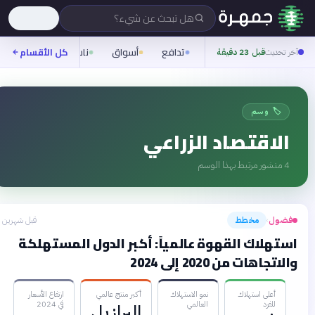
هل تبحث عن شيء؟
تدافع
أسواق
ناس
روح
كل الأقسام
شيفر
آخر تحديث
قبل 23 دقيقة
🏷️ وسم
الاقتصاد الزراعي
4
منشور مرتبط بهذا الوسم
فضول
مخطط
قبل شهرين
›
استهلاك القهوة عالمياً: أكبر الدول المستهلكة
والاتجاهات من 2020 إلى 2024
أعلى استهلاك
نمو الاستهلاك
أكبر منتج عالمي
ارتفاع الأسعار
للفرد
العالمي
في 2024
البرازيل