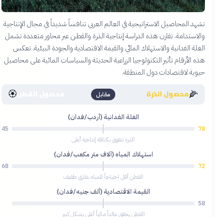
تشهد المحاصيل الاستراتيجية في العالم العربي تنافساً شديداً في مجال الإنتاجية
والاستدامة. تقارن هذه الدراسة إنتاجية الذرة والقطن عبر محاور متعددة تشمل
الغلة الفدانية والاستهلاك المائي والقيمة الاقتصادية والجودة البيئية. تعكس
هذه الأرقام تأثير التكنولوجيا الزراعية الحديثة والسياسات المائية على محاصيل
حيوية لاقتصادات دول المنطقة.
🏵️
🌽
محصول الذرة
محصول القطن
مقابل
الغلة الفدانية (أردب/فدان)
45
78
الذرة تتفوق بكثافة إنتاجية أعلى
استهلاك المياه (آلاف متر مكعب/فدان)
68
72
القطن أقل احتياجاً للمياه بفارق طفيف
القيمة الاقتصادية (ألف جنيه/فدان)
85
58
القطن يحقق عائداً مالياً أعلى بشكل كبير