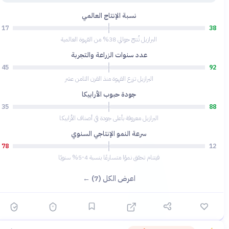
نسبة الإنتاج العالمي
17
38
البرازيل تُنتج حوالي 38% من القهوة العالمية
عدد سنوات الزراعة والتجربة
45
92
البرازيل تزرع القهوة منذ القرن الثامن عشر
جودة حبوب الأرابيكا
35
88
البرازيل معروفة بأعلى جودة في أصناف الأرابيكا
سرعة النمو الإنتاجي السنوي
78
12
فيتنام تحقق نموًا متسارعًا بنسبة 4-5% سنويًا
اعرض الكل (7) ←