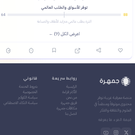
توفر الأسواق والطلب العالمي
64
88
الذرة بطلب عالمي متزايد للأعلاف والصناعة
اعرض الكل (7) ←
روابط سريعة
قانوني
الرئيسية
شروط الخدمة
الأكثر قراءة
الخصوصية
من نحن
سياسة الكوكيز
منصة معرفية عربية توفر
فريق جمهرة
سياسة الذكاء الاصطناعي
محتوى موثوقاً ومنظماً في
مكافآت جمهرة
العلوم والثقافة والفكر
اتصل بنا
قيمة المرء ما يعرفه