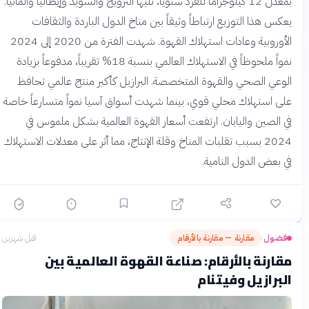
بمعدل 12 كيلوجراماً للفرد سنوياً، تليها النرويج والسويد وإيطاليا وألمانيا.
يعكس هذا التوزيع ارتباطاً وثيقاً بين مناخ الدول الباردة والثقافات
الأوروبية وعادات استهلاك القهوة. شهدت الفترة من 2020 إلى 2024
نمواً ملحوظاً في الاستهلاك العالمي بنسبة 18% تقريباً، مدفوعاً بزيادة
الوعي الصحي والقهوة المتخصصة. البرازيل كأكبر منتج عالمي تحافظ
على استهلاك محلي قوي، بينما شهدت أسواق آسيا نمواً متسارعاً خاصة
في الصين واليابان. ارتفعت أسعار القهوة العالمية بشكل ملموس في
2024 بسبب تقلبات المناخ وقلة الإنتاج، مما أثر على معدلات الاستهلاك
في بعض الدول النامية.
فضول
مقارنة — مقارنة بالأرقام
قبل شهرين
›
مقارنة بالأرقام: صناعة القهوة العالمية بين
البرازيل وفيتنام