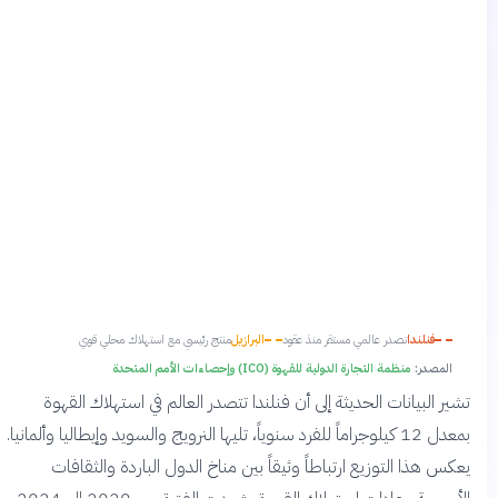
فنلندا
تصدر عالمي مستقر منذ عقود
البرازيل
منتج رئيسي مع استهلاك محلي قوي
المصدر:
منظمة التجارة الدولية للقهوة (ICO) وإحصاءات الأمم المتحدة
تشير البيانات الحديثة إلى أن فنلندا تتصدر العالم في استهلاك القهوة
بمعدل 12 كيلوجراماً للفرد سنوياً، تليها النرويج والسويد وإيطاليا وألمانيا.
يعكس هذا التوزيع ارتباطاً وثيقاً بين مناخ الدول الباردة والثقافات