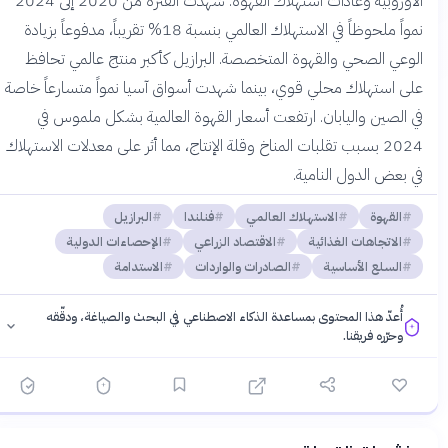
الأوروبية وعادات استهلاك القهوة. شهدت الفترة من 2020 إلى 2024
نمواً ملحوظاً في الاستهلاك العالمي بنسبة 18% تقريباً، مدفوعاً بزيادة
الوعي الصحي والقهوة المتخصصة. البرازيل كأكبر منتج عالمي تحافظ
على استهلاك محلي قوي، بينما شهدت أسواق آسيا نمواً متسارعاً خاصة
في الصين واليابان. ارتفعت أسعار القهوة العالمية بشكل ملموس في
2024 بسبب تقلبات المناخ وقلة الإنتاج، مما أثر على معدلات الاستهلاك
في بعض الدول النامية.
القهوة
الاستهلاك العالمي
فنلندا
البرازيل
الاتجاهات الغذائية
الاقتصاد الزراعي
الإحصاءات الدولية
السلع الأساسية
الصادرات والواردات
الاستدامة
أُعدّ هذا المحتوى بمساعدة الذكاء الاصطناعي في البحث والصياغة، ودقّقه
وحرّره فريقنا.