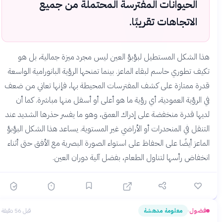
الحيوانات المفترسة المحتملة من جميع
الاتجاهات تقريبًا.
هذا الشكل المستطيل لبؤبؤ العين ليس مجرد ميزة جمالية، بل هو
تكيف تطوري حاسم لبقاء الماعز. بينما تمنحها الرؤية البانورامية الواسعة
قدرة ممتازة على كشف المفترسات المحيطة بها، فإنها تعاني من ضعف
في الرؤية العمودية، أي رؤية ما هو أعلى أو أسفل منها مباشرة. كما أن
لديها قدرة منخفضة على إدراك العمق، وهو ما يفسر حذرها الشديد عند
التنقل في المنحدرات أو الأراضي غير المستوية. يساعد هذا الشكل البؤبؤ
الماعز أيضًا على الحفاظ على استواء الصورة البصرية مع الأفق حتى أثناء
انخفاض رأسها لتناول الطعام، بفضل آلية دوران العين.
فضول
معلومة مدهشة
قبل 56 دقيقة
›