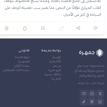
بالأكسجين إلى جميع الأعضاء بكفاءة. وعندما يسبح الأخطبوط، يتوقف
القلب الجهازي مؤقتًا عن النبض، مما يفسر سبب تفضيله للزحف على
السباحة في كثير من الأحيان.
روابط سريعة
قانوني
الرئيسية
شروط الخدمة
الأكثر قراءة
الخصوصية
من نحن
سياسة الكوكيز
منصة معرفية عربية توفر
فريق جمهرة
سياسة الذكاء الاصطناعي
محتوى موثوقاً ومنظماً في
مكافآت جمهرة
العلوم والثقافة والفكر
اتصل بنا
قيمة المرء ما يعرفه