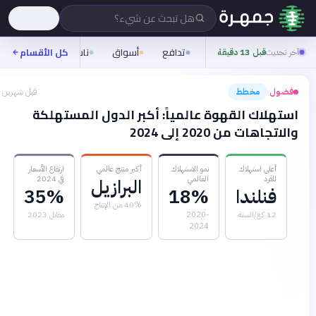
هل تبحث عن شيء؟
تدافع
أسواق
ناس
روح
كل الأقسام
شيفر
آخر تحديث
قبل 13 دقيقة
فضول
مخطط
قبل شهرين
›
استهلاك القهوة عالمياً: أكبر الدول المستهلكة
والاتجاهات من 2020 إلى 2024
أعلى استهلاك
نمو الاستهلاك
أكبر منتج عالمي
ارتفاع الأسعار
للفرد
العالمي
في 2024
البرازيل
فنلندا
18%
35%
40% من الإنتاج
12 كغ/السنة
2020-
مقابل 2023
2024