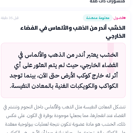
منشورات ذات صلة
فلسفتنا المعرفية
·
سياسة الذكاء الاصطناعي
فضول
معلومة مدهشة
قبل 35 دقيقة
›
!
الخشب أندر من الذهب والألماس في الفضاء
الخارجي
الخشب يعتبر أندر من الذهب والألماس في
الفضاء الخارجي، حيث لم يتم العثور على أي
أثر له خارج كوكب الأرض حتى الآن، بينما توجد
الكواكب والكويكبات الغنية بالمعادن النفيسة.
تتشكل المعادن النفيسة مثل الذهب والألماس داخل النجوم وتنتشر في
الفضاء عند انفجارها، مما يجعلها موجودة بوفرة في الكون. على عكس
ذلك، الخشب هو مادة عضوية تتكون نتيجة لعمليات بيولوجية معقدة
على الكواكب التي تحتوي على حياة نباتية. وبما أن الأرض هي الكوكب