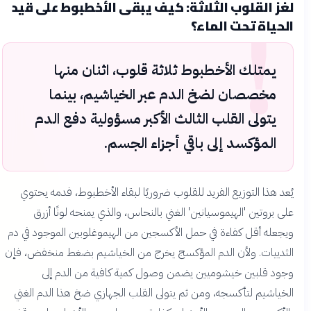
!
لغز القلوب الثلاثة: كيف يبقى الأخطبوط على قيد
الحياة تحت الماء؟
يمتلك الأخطبوط ثلاثة قلوب، اثنان منها
مخصصان لضخ الدم عبر الخياشيم، بينما
يتولى القلب الثالث الأكبر مسؤولية دفع الدم
المؤكسد إلى باقي أجزاء الجسم.
يُعد هذا التوزيع الفريد للقلوب ضروريًا لبقاء الأخطبوط، فدمه يحتوي
على بروتين 'الهيموسيانين' الغني بالنحاس، والذي يمنحه لونًا أزرق
ويجعله أقل كفاءة في حمل الأكسجين من الهيموغلوبين الموجود في دم
الثدييات. ولأن الدم المؤكسج يخرج من الخياشيم بضغط منخفض، فإن
وجود قلبين خيشوميين يضمن وصول كمية كافية من الدم إلى
الخياشيم لتأكسجه، ومن ثم يتولى القلب الجهازي ضخ هذا الدم الغني