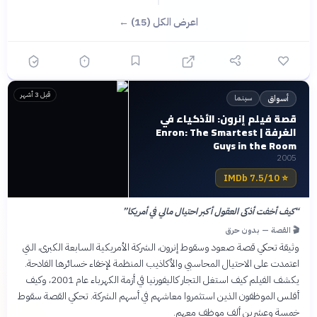
اعرض الكل (15) ←
قبل 3 أشهر
سينما
أسواق
قصة فيلم إنرون: الأذكياء في
الغرفة | Enron: The Smartest
Guys in the Room
2005
7.5/10 IMDb
⭐
“
كيف أخفت أذكى العقول أكبر احتيال مالي في أمريكا
”
🎬 القصة — بدون حرق
وثيقة تحكي قصة صعود وسقوط إنرون، الشركة الأمريكية السابعة الكبرى، التي
اعتمدت على الاحتيال المحاسبي والأكاذيب المنظمة لإخفاء خسائرها الفادحة.
يكشف الفيلم كيف استغل التجار كاليفورنيا في أزمة الكهرباء عام 2001، وكيف
أفلس الموظفون الذين استثمروا معاشهم في أسهم الشركة. تحكي القصة سقوط
خمسة وعشرين ألف موظف معهم.