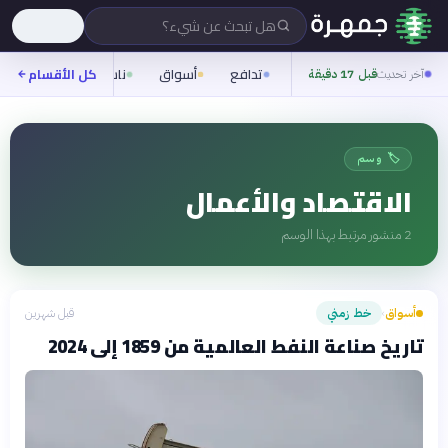
هل تبحث عن شيء؟
تدافع
أسواق
ناس
روح
كل الأقسام
شيف
آخر تحديث
قبل 17 دقيقة
🏷️ وسم
الاقتصاد والأعمال
2
منشور مرتبط بهذا الوسم
أسواق
خط زمني
قبل شهرين
›
تاريخ صناعة النفط العالمية من 1859 إلى 2024