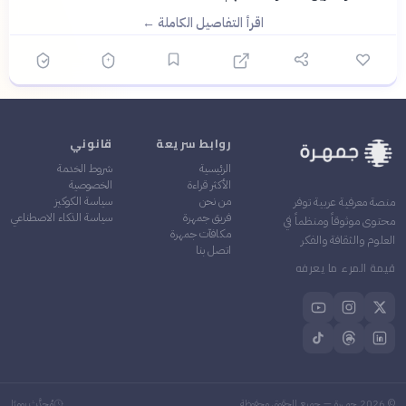
اقرأ التفاصيل الكاملة ←
روابط سريعة
قانوني
الرئيسية
شروط الخدمة
الأكثر قراءة
الخصوصية
من نحن
سياسة الكوكيز
منصة معرفية عربية توفر
فريق جمهرة
سياسة الذكاء الاصطناعي
محتوى موثوقاً ومنظماً في
مكافآت جمهرة
العلوم والثقافة والفكر
اتصل بنا
قيمة المرء ما يعرفه
©
2026
جمهرة — جميع الحقوق محفوظة
مُحدَّث يوميًا