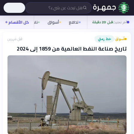
هل تبحث عن شيء؟
تدافع
أسواق
ناس
روح
كل الأقسام
شيف
آخر تحديث
قبل 20 دقيقة
أسواق
خط زمني
قبل شهرين
›
تاريخ صناعة النفط العالمية من 1859 إلى 2024