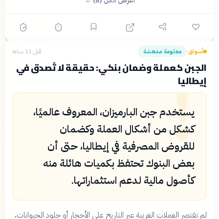
اعرض الكل (8) ←
أسواق
معلومة مدهشة
قبل 11 ساعة
›
!
الجبن كعملة وضمان بنكي: حقيقة لا تُصدق في
إيطاليا
يستخدم جبن البارميزان، المعروف عالميًا،
كشكل من أشكال العملة وكضمان
للقروض المصرفية في إيطاليا، حتى أن
بعض البنوك تحتفظ بكميات هائلة منه
كأصول مالية لدعم استثماراتها.
لم تقتصر العملات الغريبة عبر التاريخ على الأحجار أو جلود الحيوانات،