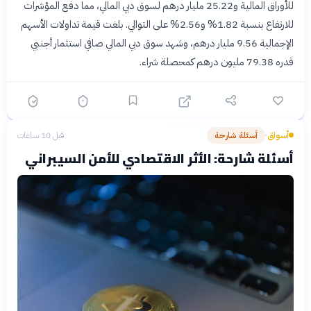
للأوراق المالية و25.22 مليار درهم لسوق دبي المالي، مما دفع المؤشرات
للارتفاع بنسبة 1.82% و2.56% على التوالي. بلغت قيمة تداولات الأسهم
الإجمالية 9.56 مليار درهم، وشهد سوق دبي المالي صافي استثمار أجنبي
قدره 79.38 مليون درهم كمحصلة شراء.
أسواق
أسئلة شارحة
قبل 10 ساعات
›
أسئلة شارحة: الأثر الاقتصادي للأمن السيبراني