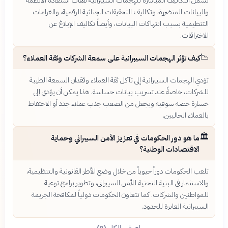
تشمل التكاليف المباشرة للهجمات السيبرانية نفقات استعادة الأنظمة
والبيانات المتضررة، وتكاليف التحقيقات الجنائية الرقمية، والغرامات
التنظيمية بسبب انتهاكات البيانات، وأيضاً تكاليف الإبلاغ عن
الاختراقات.
📉
كيف تؤثر الهجمات السيبرانية على سمعة الشركات وثقة العملاء؟
تؤدي الهجمات السيبرانية إلى تآكل ثقة العملاء وفقدان السمعة الطيبة
للشركات، خاصةً عند تسريب بيانات حساسة. هذا يمكن أن يؤدي إلى
خسارة حصة سوقية ويجعل من الصعب جذب عملاء جدد أو الاحتفاظ
بالعملاء الحاليين.
🏛️
ما هو دور الحكومات في تعزيز الأمن السيبراني وحماية
الاقتصادات الوطنية؟
تلعب الحكومات دوراً حيوياً من خلال وضع الأطر القانونية والتنظيمية،
والاستثمار في البنية التحتية للأمن السيبراني، وتطوير برامج توعية
للمواطنين والشركات. كما تتعاون الحكومات دولياً لمكافحة الجريمة
السيبرانية العابرة للحدود.