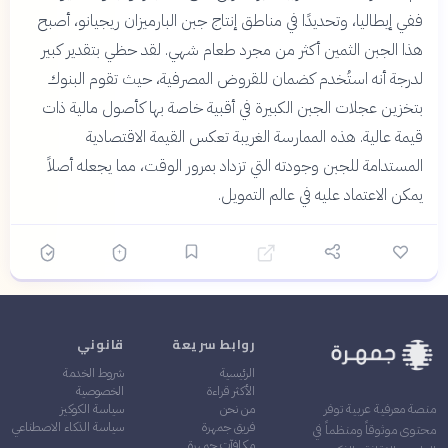
ففي إيطاليا، وتحديدًا في مناطق إنتاج جبن البارميزان ريجيانو، أصبح
هذا الجبن الثمين أكثر من مجرد طعام شهي. لقد حظي بتقدير كبير
لدرجة أنه استُخدم كضمان للقروض المصرفية، حيث تقوم البنوك
بتخزين عجلات الجبن الكبيرة في أقبية خاصة بها كأصول مالية ذات
قيمة عالية. هذه الممارسة الغريبة تعكس القيمة الاقتصادية
المستدامة للجبن وجودته التي تزداد بمرور الوقت، مما يجعله أصلاً
يمكن الاعتماد عليه في عالم التمويل.
روابط سريعة
قانوني
الرئيسية
شروط الخدمة
الأكثر قراءة
الخصوصية
من نحن
سياسة الكوكيز
منصة معرفية عربية توفر
فريق جمهرة
سياسة الذكاء الاصطناعي
محتوى موثوقاً ومنظماً في
مكافآت جمهرة