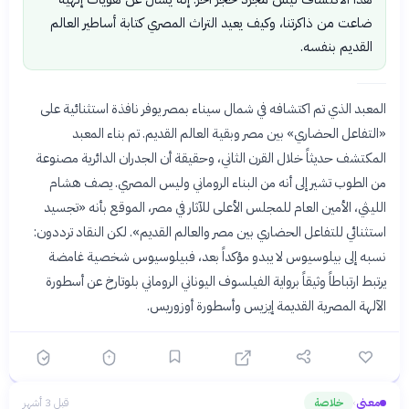
ضاعت من ذاكرتنا، وكيف يعيد التراث المصري كتابة أساطير العالم
القديم بنفسه.
المعبد الذي تم اكتشافه في شمال سيناء بمصر يوفر نافذة استثنائية على
«التفاعل الحضاري» بين مصر وبقية العالم القديم. تم بناء المعبد
المكتشف حديثاً خلال القرن الثاني، وحقيقة أن الجدران الدائرية مصنوعة
من الطوب تشير إلى أنه من البناء الروماني وليس المصري. يصف هشام
الليثي، الأمين العام للمجلس الأعلى للآثار في مصر، الموقع بأنه «تجسيد
استثنائي للتفاعل الحضاري بين مصر والعالم القديم». لكن النقاد ترددون:
نسبه إلى بيلوسيوس لا يبدو مؤكداً بعد، فبيلوسيوس شخصية غامضة
يرتبط ارتباطاً وثيقاً برواية الفيلسوف اليوناني الروماني بلوتارخ عن أسطورة
الآلهة المصرية القديمة إيزيس وأسطورة أوزوريس.
معنى
خلاصة
قبل 3 أشهر
›