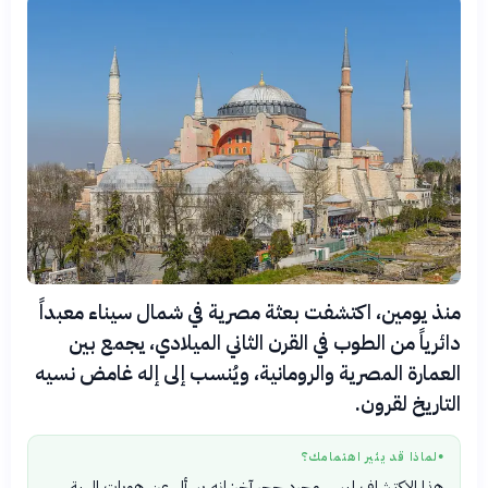
منذ يومين، اكتشفت بعثة مصرية في شمال سيناء معبداً
دائرياً من الطوب في القرن الثاني الميلادي، يجمع بين
العمارة المصرية والرومانية، ويُنسب إلى إله غامض نسيه
التاريخ لقرون.
لماذا قد يثير اهتمامك؟
●
هذا الاكتشاف ليس مجرد حجر آخر: إنه يسأل عن هويات إلهية