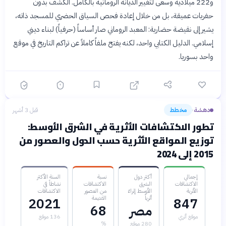
و222 ميلادية وسعى لتغيير الديانة الرومانية بالكامل. الكشف بدون
حفريات عميقة، بل من خلال إعادة فحص السياق الحضري للمسجد ذاته،
يشير إلى نقيضة حضارية: المعبد الروماني صار أساساً (حرفياً) لبناء ديني
إسلامي. الدليل الكتابي واحد، لكنه يفتح ملفاً كاملاً عن تراكم التاريخ في موقع
واحد بسوريا.
دهشة
مخطط
قبل 3 أشهر
›
تطور الاكتشافات الأثرية في الشرق الأوسط:
توزيع المواقع الأثرية حسب الدول والعصور من
2015 إلى 2024
إجمالي
أكثر دول
نسبة
السنة الأكثر
الاكتشافات
الشرق
الاكتشافات
نشاطاً في
الأثرية
الأوسط إثراءً
من العصور
الاكتشافات
أثرياً
القديمة
2021
847
مصر
68
موقع أثري
136 موقع
280 موقع
%