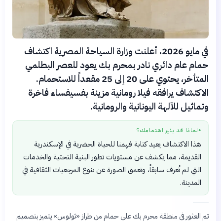
في مايو 2026، أعلنت وزارة السياحة المصرية اكتشاف
حمام عام دائري نادر بمحرم بك يعود للعصر البطلمي
المتأخر، يحتوي على 20 إلى 25 مقعداً للاستحمام.
الاكتشاف يرافقه فيلا رومانية مزينة بفسيفساء فاخرة
وتماثيل للآلهة اليونانية والرومانية.
لماذا قد يثير اهتمامك؟
●
هذا الاكتشاف يعيد كتابة فهمنا للحياة الحضرية في الإسكندرية
القديمة، مما يكشف عن مستويات تطور البنية التحتية والخدمات
التي لم تُعرف سابقاً، وتعمق الصورة عن تنوع المرجعيات الثقافية في
المدينة.
تم العثور في منطقة محرم بك على حمام من طراز «ثولوس» يتميز بتصميم