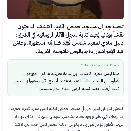
تحت جدران مسجد حمص الكبير، اكتشف الباحثون
نقشاً يونانياً يُعيد كتابة سجل الآثار الرومانية في الشرق:
دليل مادي لمعبد شمس فُقِد ظنّاً أنه أسطورة، وعاش
فيه الإمبراطور إيلاجابالوس طقوسه الغريبة.
لماذا قد يثير اهتمامك؟
●
هذا ليس مجرد اكتشاف، بل إعادة تعريف: ما كان المؤرخون
يقرأونه في المخطوطات القديمة فقط، أصبح الآن محفوراً في الحجر
تحت أرضنا. معبد نسيه الزمن أخفاه جدار مسجم.
النقش اليوناني الذي ظهر في مسجد حمص الكبير ليس مجرد كسرة حجرية.
إنه برهان آثري على وجود معبد الشمس الروماني الذي كان مكان عبادة
غريب الأطوار للإمبراطور إيلاجابالوس، ذلك القيصر الذي حكم بين 218