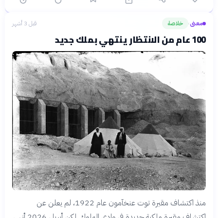
معنى
خلاصة
قبل 3 أشهر
›
100 عام من الانتظار ينتهي بملك جديد
منذ اكتشاف مقبرة توت عنخآمون عام 1922، لم يعلن عن
اكتشاف مقبرة ملكية جديدة في وادي الملوك. لكن أبريل 2026 أنهى