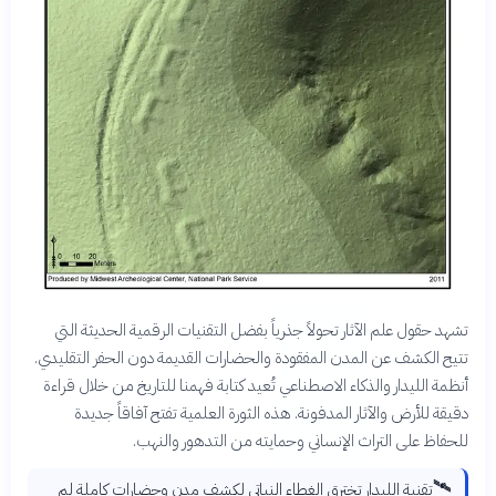
تشهد حقول علم الآثار تحولاً جذرياً بفضل التقنيات الرقمية الحديثة التي
تتيح الكشف عن المدن المفقودة والحضارات القديمة دون الحفر التقليدي.
أنظمة الليدار والذكاء الاصطناعي تُعيد كتابة فهمنا للتاريخ من خلال قراءة
دقيقة للأرض والآثار المدفونة. هذه الثورة العلمية تفتح آفاقاً جديدة
للحفاظ على التراث الإنساني وحمايته من التدهور والنهب.
🛰️
تقنية الليدار تخترق الغطاء النباتي لكشف مدن وحضارات كاملة لم