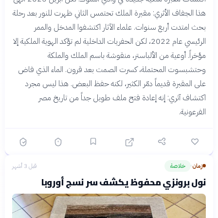
هذا الجفاف الأثري: مقبرة الملك تحتمس الثاني ظهرت للنور بعد رحلة
بحث امتدت أربع سنوات. علماء الآثار اكتشفوا المدخل والممر
الرئيسي عام 2022، لكن الحفريات الداخلية لم تؤكد الهوية الملكية إلا
مؤخراً. أوعية من الألباستر، منقوشة باسم الملك والملكة
وحتشبسوت المحتملة، كسرت الصمت بعد قرون. الماء الذي فاض
على المقبرة قديماً دمّر الكثير، لكنه حفظ البعض. هذا ليس مجرد
اكتشاف آثري: إنه إعادة فتح ملف طويل جداً من تاريخ مصر
الفرعونية.
زمان
خلاصة
قبل 3 أشهر
›
نول برونزي محفوظ يكشف سر نسج أوروبا