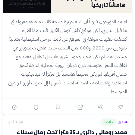
هامشاً تاريخياً
طنجة كانت منطقة معزولة في ما قبل
التاريخ، لكن
اعتقد المؤرخون قروناً أن شبه جزيرة طنجة كانت منطقة معزولة في
ما قبل التاريخ، لكن موقع كاش كوش الأثري قلب هذا الفهم.
كشفت تنقيبات موثقة في الموقع عن ثلاث مراحل استيطانية متتالية
تعود إلى بين 2200 و600 قبل الميلاد، حيث عاش مجتمع زراعي
مستقر. هذا لم يكن مجرد وجود بشري عابر، بل تفاعل معقد مع
ثقافات البحر المتوسط دون ذوبان الهوية المحلية. الدلالة أعمق:
شمال أفريقيا لم يكن محيطاً هامشياً بل مركزاً له ديناميكيات
اجتماعية واقتصادية خاصة به، امتدت تأثيراتها إلى جنوب أوروبا وشرق
المتوسط.
معنى
خلاصة
قبل 3 أشهر
›
معبد روماني دائري بـ35 متراً تحت رمال سيناء