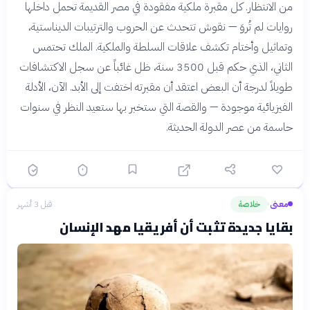
من الانتظار. كل مقبرة ملكية مفقودة في مصر القديمة تحمل داخلها
روايات لم تُروَ — نقوش تتحدث عن الحروب والترتيبات الديناستية،
وتماثيل وأختام تكشف علاقات السلطة والملكية. الملك تحتمس
الثاني، الذي حكم قبل 3500 سنة، ظل غائباً عن سجل الاكتشافات
طويلاً لدرجة أن البعض اعتقد أن مقبرته اختفت إلى الأبد. الآن، الأدلة
الفيزيائية موجودة — والقصة التي ستخبر بها ستعيد النظر في سنوات
حاسمة من عصر الدولة الحديثة.
معنى
خلاصة
قبل 3 أشهر
›
بقايا جديدة تثبت أن أفريقيا مهد الإنسان