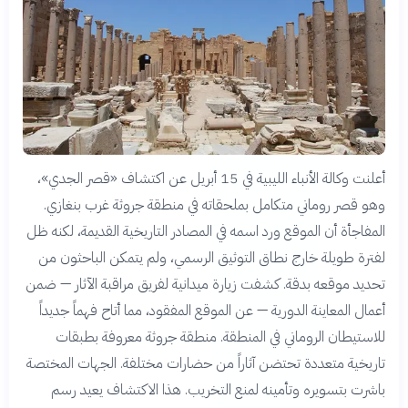
أعلنت وكالة الأنباء الليبية في 15 أبريل عن اكتشاف «قصر الجدي»،
وهو قصر روماني متكامل بملحقاته في منطقة جروثة غرب بنغازي.
المفاجأة أن الموقع ورد اسمه في المصادر التاريخية القديمة، لكنه ظل
لفترة طويلة خارج نطاق التوثيق الرسمي، ولم يتمكن الباحثون من
تحديد موقعه بدقة. كشفت زيارة ميدانية لفريق مراقبة الآثار — ضمن
أعمال المعاينة الدورية — عن الموقع المفقود، مما أتاح فهماً جديداً
للاستيطان الروماني في المنطقة. منطقة جروثة معروفة بطبقات
تاريخية متعددة تحتضن آثاراً من حضارات مختلفة. الجهات المختصة
باشرت بتسويره وتأمينه لمنع التخريب. هذا الاكتشاف يعيد رسم