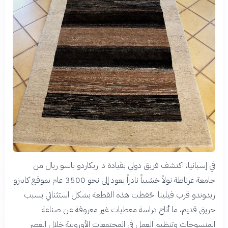
في إسبانيا، اكتشف فريق دولي بقيادة د. ريكاردو باسو ريال من
جامعة غرناطة نولاً خشبياً نادراً يعود إلى نحو 3500 عام بموقع كابيزو
ريدوندو قرب فيلينا. حُفظت هذه القطعة بشكل استثنائي بسبب
حريق قديم، ما أتاح دراسة معطيات غير معروفة عن صناعة
المنسوجات وتنظيم العمل في المجتمعات الأوروبية خلال العصر