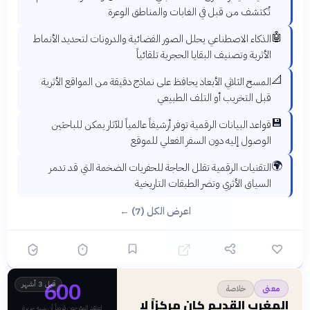
تُكتشف من قبل في الغابات والمناطق الوعرة
🤖
الذكاء الاصطناعي يحلل الصور الفضائية والدرونات لتحديد الأنماط
الأثرية وتصنيف البقايا الحجرية تلقائياً
📐
المسح الثلاثي الأبعاد يحافظ على نماذج دقيقة من المواقع الأثرية
قبل التخريب أو التلف الطبيعي
💾
قواعد البيانات الرقمية توفر أرشيفاً عالمياً للآثار يمكن للباحثين
الوصول إليه دون السفر الفعلي للموقع
🌍
التقنيات الرقمية تقلل الحاجة للحفريات الضخمة التي قد تدمر
السياق الأثري وتضر الطبقات التاريخية
اعرض الكل (7) ←
600
قبل 3 أشهر
معنى
خلاصة
المغرب القديم كان مركزاً لا
اعتقد المؤرخون قروناً أن شبه جزيرة