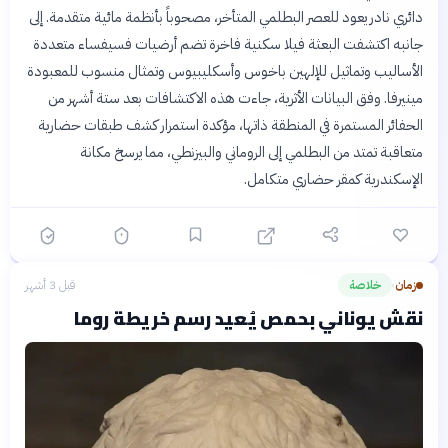
دائري نادر يعود للعصر البطلمي المتأخر، مصحوباً بأنظمة مائية متقدمة. إلى
جانبه اكتشفت البعثة فيلا سكنية فاخرة تضم أرضيات فسيفساء متعددة
الأساليب وتماثيل للإلهين باخوس وأسكليبيوس وتمثال منسوب للمعبودة
مينيرفا. وفق البيانات الأثرية، جاءت هذه الاكتشافات بعد ستة أشهر من
الحفائر المستمرة في المنطقة ذاتها، مؤكدة استمرار كشف طبقات حضارية
متعاقبة تمتد من البطلمي إلى الروماني والبيزنطي، مما يرسخ مكانة
الإسكندرية كمقر حضاري متكامل.
زمان
خلاصة
قبل 3 أشهر
›
نقش يوناني بحمص يُعيد رسم خريطة روما