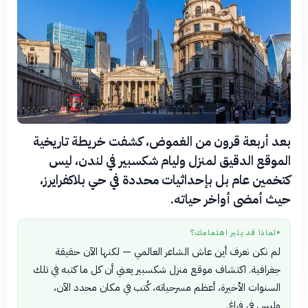
بعد أربعة قرون من الغموض، كشفت خريطة تاريخية
الموقع الدقيق لمنزل وليام شكسبير في لندن، ليس
كتخمين عام بل بإحداثيات محددة في حي بلاكفرايرز،
حيث أمضى أواخر حياته.
لماذا قد يثير اهتمامك؟
●
لم نكن نعرف أين عاش الشاعر العالمي — لكنها الآن حقيقة
جغرافية. اكتشاف موقع منزل شكسبير يعني أن كل ما كتبه في تلك
السنوات الأخيرة، أعظم مسرحياته، كُتب في مكان محدد الآن،
وليس في فراغ.