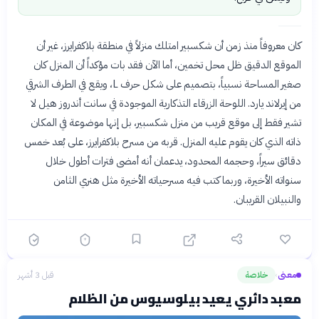
كان معروفاً منذ زمن أن شكسبير امتلك منزلاً في منطقة بلاكفرايرز، غير أن
الموقع الدقيق ظل محل تخمين، أما الآن فقد بات مؤكداً أن المنزل كان
صغير المساحة نسبياً، بتصميم على شكل حرف L، ويقع في الطرف الشرقي
من إيرلاند يارد. اللوحة الزرقاء التذكارية الموجودة في سانت أندروز هيل لا
تشير فقط إلى موقع قريب من منزل شكسبير، بل إنها موضوعة في المكان
ذاته الذي كان يقوم عليه المنزل. قربه من مسرح بلاكفرايرز، على بُعد خمس
دقائق سيراً، وحجمه المحدود، يدعمان أنه أمضى فترات أطول خلال
سنواته الأخيرة، وربما كتب فيه مسرحياته الأخيرة مثل هنري الثامن
والنبيلان القريبان.
معنى
خلاصة
قبل 3 أشهر
›
معبد دائري يعيد بيلوسيوس من الظلام