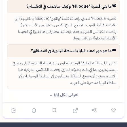
🕊️
ما هي قضية 'Filioque' وكيف ساهمت في الانقسام؟
قضية 'Filioque' تتعلق بإضافة كلمة 'والابن' (filioque باللاتينية) إلى
عقيدة نيقية في الغرب، لتصبح 'الروح القدس منبثق من الآب والابن'.
رفضت الكنائس الشرقية هذه الإضافة، معتبرة إياها تغييرًا في العقيدة
الأصلية وتجاوزًا من قبل روما.
👑
ما هو دور ادعاء البابا بالسلطة البابوية في الانشقاق؟
ادعى بابا روما أنه الخليفة الوحيد لبطرس ولديه سلطة عالمية على جميع
المسيحيين، بما في ذلك بطاركة الشرق. رفضت الكنائس الشرقية هذا
الادعاء، معتبرة أن جميع البطاركة متساوون في السلطة الرسولية وأن
سلطة البابا مقتصرة على الغرب.
اعرض الكل (8) ←