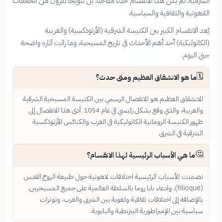
الشرقية. لم يكن هذا الانقسام حدثًا مفاجئًا، بل تتويجًا لقرون من الخلافات
اللاهوتية والثقافية والسياسية.
يُعد الانقسام الكبير بين الكنيسة الشرقية (الأرثوذكسية) والغربية
(الكاثوليكية) أحد أهم الأحداث في تاريخ المسيحية، وما زالت آثاره واضحة
حتى اليوم.
🗓️
ما هو الانشقاق العظيم ومتى حدث؟
الانشقاق العظيم هو الانفصال الرسمي بين الكنيسة المسيحية الشرقية
والغربية، والذي وقع بشكل رئيسي في عام 1054. أدى هذا الانفصال إلى
ظهور الكنيسة الرومانية الكاثوليكية في الغرب والكنائس الأرثوذكسية
الشرقية في الشرق.
🤔
ما هي الأسباب الرئيسية لهذا الانقسام؟
تضمنت الأسباب الرئيسية اختلافات لاهوتية حول طبيعة الروح القدس
(filioque)، وادعاء بابا روما بالسلطة العالمية على جميع المسيحيين،
بالإضافة إلى اختلافات ثقافية ولغوية بين الشرق والغرب، وتوترات
سياسية بين الإمبراطورية البيزنطية والبابوية.