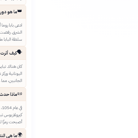
👑
ما هو دور ا
ادعى بابا روما
الشرق. رفضت ا
سلطة البابا م
🗣️
كيف أثرت ا
كان هناك تباين
اليونانية وركز
الجانبين، مما 
📜
ماذا حدث في عام 4
في
كيرولاريوس تبا
أصبحت رمزًا ل
🌍
ما هي النت