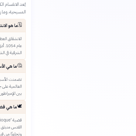
يُعد الانقسام الك
المسيحية، وما ز
🗓️
ما هو الا
الانشقاق العظ
عام 
الشرقية في الش
🤔
ما هي الأس
العالمية على 
بين الإمبراطوري
🕊️
ما هي قضية 'Filioque' وكيف ساهمت
القدس منبثق من
وتجاوزًا من قب