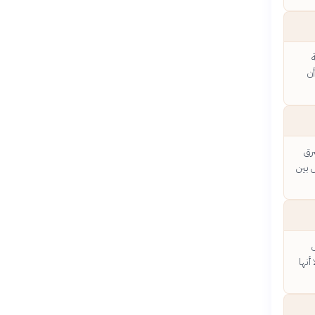
ن
شرق
 بين
ل
أنها