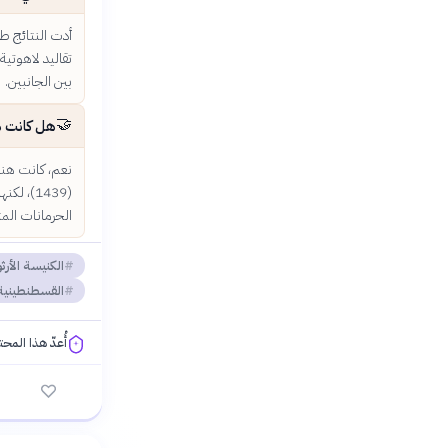
أدت النتائج ط
تقاليد لاهوتية
بين الجانبين.
🤝
هل كانت ه
(1439)،
الحرمانات المتباد
الكنيسة الأر
القسطنطينية
أُعدّ هذا المح
فلسفتنا المعرفية