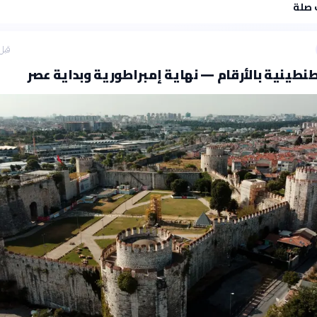
 صلة
قبل 26 دق
طينية بالأرقام — نهاية إمبراطورية وبداية عصر