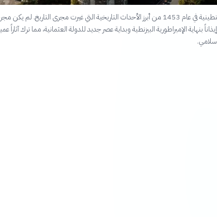
يُعد فتح القسطنطينية في عام 1453 من أبرز الأحداث التاريخية التي غيرت مجرى التاريخ. لم يك
اناً بنهاية الإمبراطورية البيزنطية وبداية عصر جديد للدولة العثمانية، مما ترك آثاراً عم
إسلامي.