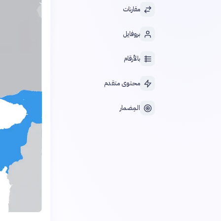
مقارنات
بروفايل
بالأرقام
محتوى متقدم
المِضمار