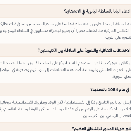
دعاء البابا بالسلطة البابوية في الانشقاق؟
 أنه الخليفة الوحيد لبطرس ولديه سلطة عالمية على جميع المسيحيين، بما في ذلك بطاركة
لكنائس الشرقية هذا الادعاء، معتبرة أن جميع البطاركة متساوون في السلطة الرسولية وأ
قتصرة على الغرب.
لاختلافات الثقافية واللغوية على العلاقة بين الكنيستين؟
 ثقافي ولغوي كبير؛ فالغرب استخدم اللاتينية وركز على الجانب القانوني، بينما استخدم ال
 على اللاهوت الفلسفي والروحانية. أدت هذه الاختلافات إلى سوء فهم وصعوبة في التواصل
عمق الفجوة.
105 بالتحديد؟
 عام 1054، أرسل البابا ليو التاسع وفدًا إلى القسطنطينية، لكن الوفد وبطريرك القسطنطينية ميخائي
دلا حرمانات كنسية. على الرغم من أن هذه الحرمانات لم تكن القوة الوحيدة للانقسام، إلا 
لانفصال الرسمي بين الكنيستين.
ائج طويلة المدى للانشقاق العظيم؟