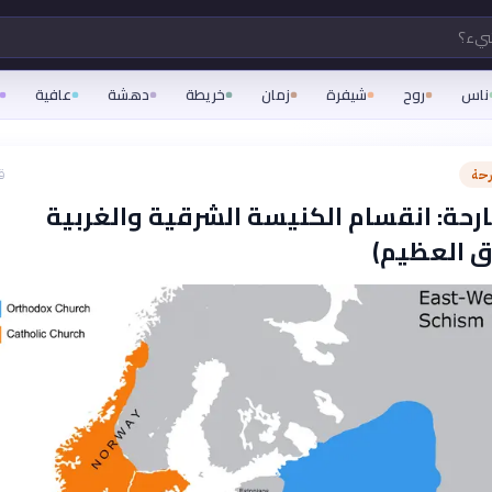
شيء؟
ناس
روح
شيفرة
زمان
خريطة
دهشة
عافية
رحة
ق
رحة: انقسام الكنيسة الشرقية والغربية
ق العظيم)