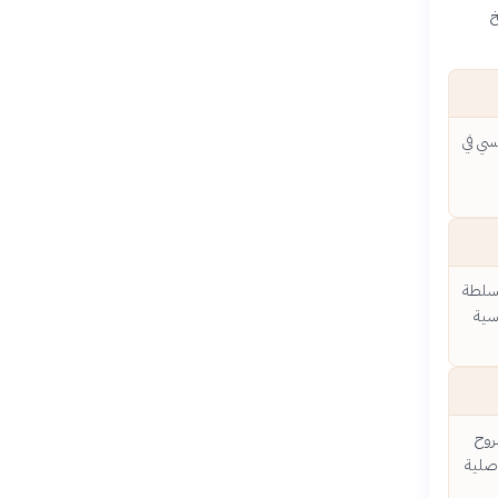
خ
سي في
ادعاء بابا روما بالسلطة
سية
ح 'الروح
أصلية