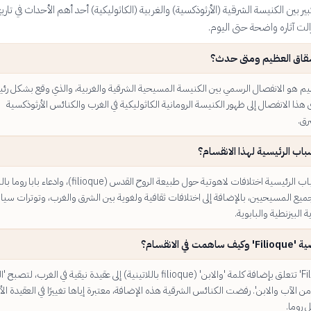
بير بين الكنيسة الشرقية (الأرثوذكسية) والغربية (الكاثوليكية) أحد أهم الأحداث في تاري
الت آثاره واضحة حتى اليوم.
نشقاق العظيم ومتى حدث؟
يم هو الانفصال الرسمي بين الكنيسة المسيحية الشرقية والغربية، والذي وقع بشكل رئي
1054. أدى هذا الانفصال إلى ظهور الكنيسة الرومانية الكاثوليكية في الغرب والكنائس الأرثوذكسية
رق.
باب الرئيسية لهذا الانقسام؟
تضمنت الأسباب الرئيسية اختلافات لاهوتية حول طبيعة الروح القدس (filioque)، و
جميع المسيحيين، بالإضافة إلى اختلافات ثقافية ولغوية بين الشرق والغرب، وتوترات سيا
ة البيزنطية والبابوية.
 في الانقسام؟
قضية 'Filioque' تتعلق بإضافة كلمة 'والابن' (filioque باللاتينية) إلى عقيدة نيقية في الغرب، لتصب
 الآب والابن'. رفضت الكنائس الشرقية هذه الإضافة، معتبرة إياها تغييرًا في العقيدة ال
ل روما.