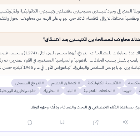
ويلة المدى إلى وجود كنيستين مسيحيتين منفصلتين رئيسيتين، الكاثوليكية والأرثوذكسية
 وطقسية مختلفة. لا يزال الانقسام قائمًا حتى اليوم، على الرغم من محاولات الحوار والتقا
ناك محاولات للمصالحة بين الكنيستين بعد الانشقاق؟
نعم، كانت هناك عدة محاولات للمصالحة عبر التاريخ، أبرزها مجلس ليون الثاني (1274
 لكنها باءت بالفشل بسبب الخلافات اللاهوتية والسياسية المستمرة. في القرن العشرين، تم رف
لة بين البابا بولس السادس والبطريرك أثيناغوراس الأول في عام 1965 كبادرة حسن نية.
ثوذكسية
الكنيسة الكاثوليكية
الانشقاق العظيم
التاريخ المسيحي
روما
الخلافات اللاهوتية
البابا
البطريرك
الإمبراطورية البيزنطية
توى بمساعدة الذكاء الاصطناعي في البحث والصياغة، ودقّقه وحرّره فريقنا.
·
سياسة الذكاء الاصطناعي