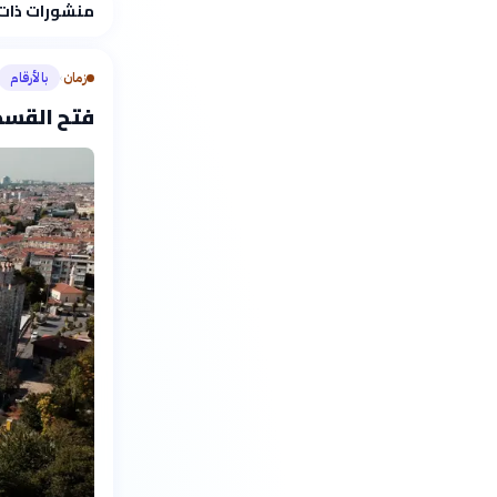
منشورات ذات
زمان
بالأرقام
›
فتح القسطن