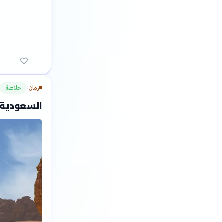
زمان
خلاصة
›
السعودية تكتشف 103 موا