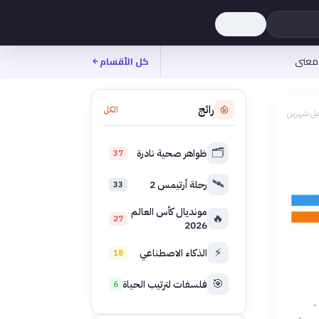
معنى
كل الأقسام
رائج
الكل
بل شهرين
🗂️
ظواهر صحية نادرة
37
🛰️
رحلة أرتيمس 2
33
مونديال كأس العالم
🔥
27
2026
⚡
الذكاء الاصطناعي
18
🎯
فلسفات لترتيب الحياة
6