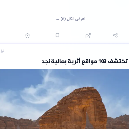
اعرض الكل (8) ←
قبل 3 ساع
قع أثرية بعالية نجد