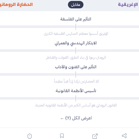
الإغريقية
الحضارة الروماني
مقابل
التأثير على الفلسفة
الإغريق أسسوا معظم المدارس الفلسفية الكبرى.
الابتكار الهندسي والعمراني
الرومان برعوا في بناء الطرق، القنوات، والقناطر.
التأثير على الفنون والآداب
كلا الحضارتين تركتا إرثاً فنياً عظيماً.
تأسيس الأنظمة القانونية
القانون الروماني هو أساس الكثير من الأنظمة القانونية الحديثة.
اعرض الكل (7) ←