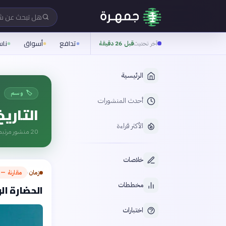
هل تبحث عن 
تدافع
أسواق
نا
آخر تحديث
قبل 26 دقيقة
الرئيسية
🏷️ وسم
أحدث المنشورات
التاريخ
الأكثر قراءة
20
منشور مرتبط
خلاصات
زمان
مقارنة — م
›
مخططات
الحضارة الر
اختبارات