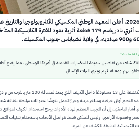
في 28 يوليو 2026، أعلن المعهد الوطني المكسيكي للأنثروبولوجيا والتاريخ ع
اكتشاف كهف أثري نادر يضم 179 قطعة أثرية تعود للفترة الكلاسيكية المت
ر اهتمامك؟
كتشاف عن تفاصيل جديدة للحضارات القديمة في أمريكا الوسطى، مما يفتح آفاقً
قوسهم ومعتقداتهم ويثري التراث الإنساني.
تتوزع القطع المكتشفة على 13 مستودعًا داخل الكهف الذي يمتد لمسافة 00
ه القطع أواني خزفية ومباخر مزينة وجرارًا تحمل نقوشًا لحيوانات مرتبطة بثقافة ش
. أشار الباحثون إلى أن الترتيب المنظم لهذه الأدوات يرجح استخدام الكهف لمواقع
مطر وخصوبة الأراضي، وليس للسكن فقط. تتواصل الأبحاث باستخدام تقنيات التصوير
ات الكيميائية الدقيقة للكشف عن المزيد.