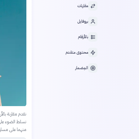
مقارنات
بروفايل
بالأرقام
محتوى متقدم
المِضمار
نقدم مقارنة بالأ
نسلط الضوء على 
منهما على مسار ا