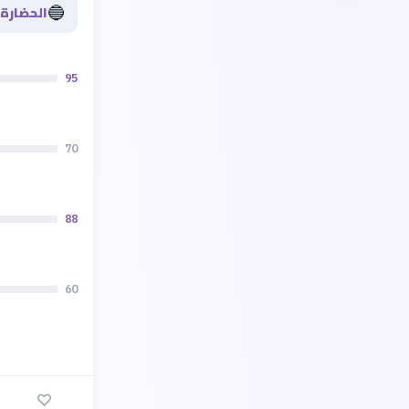
🔵
الحضارة 
95
70
88
60