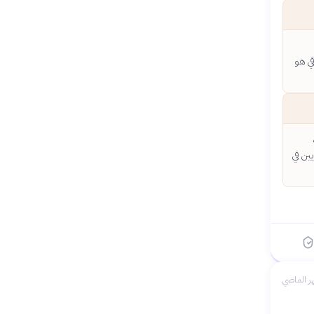
قي هو
ين في
ر الماضي