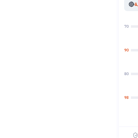
🔴
ة
70
90
80
98