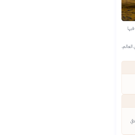
فيها
 العالم،
قي