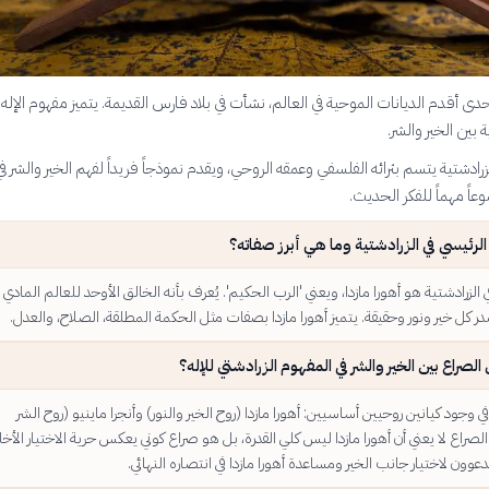
دى أقدم الديانات الموحية في العالم، نشأت في بلاد فارس القديمة. يتميز مفهوم الإله 
ة بين الخير والشر.
لزرادشتية يتسم بثرائه الفلسفي وعمقه الروحي، ويقدم نموذجاً فريداً لفهم الخير والشر في
اً مهماً للفكر الحديث.
 الرئيسي في الزرادشتية وما هي أبرز صفاته؟
ي الزرادشتية هو أهورا مازدا، ويعني 'الرب الحكيم'. يُعرف بأنه الخالق الأوحد للعالم المادي
 كل خير ونور وحقيقة. يتميز أهورا مازدا بصفات مثل الحكمة المطلقة، الصلاح، والعدل.
لصراع بين الخير والشر في المفهوم الزرادشتي للإله؟
ي وجود كيانين روحيين أساسيين: أهورا مازدا (روح الخير والنور) وأنجرا ماينيو (روح الشر
الصراع لا يعني أن أهورا مازدا ليس كلي القدرة، بل هو صراع كوني يعكس حرية الاختيار الأخلا
دعوون لاختيار جانب الخير ومساعدة أهورا مازدا في انتصاره النهائي.