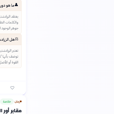
👤
ما هو دور ا
يعتقد الزرادشتي
والكلمات الطيبة
جوهر الوجود ال
⚖️
هل الزرادش
تعتبر الزرادشت
توصف بأنها 'ثن
القوة أو الأصل
زمان
خلاصة
›
مقابر أور ا