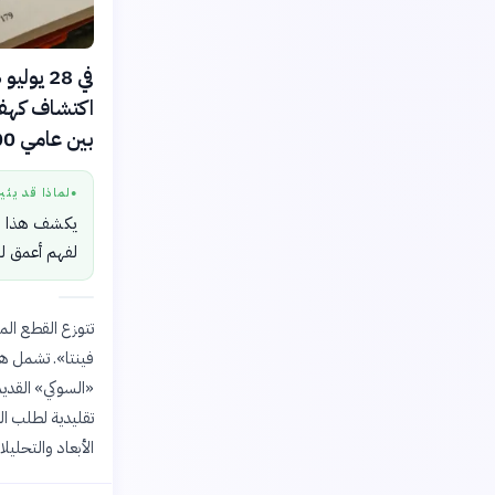
بين عامي 600 و900 ميلادية، في ولاية تشياباس جنوب المكسيك.
لماذا قد يثي
●
يكشف هذا الا
لفهم أعمق لط
فينتا». تشمل هذ
«السوكي» القديم
تقليدية لطلب ال
الأبعاد والتحليل