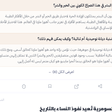
لبشر في هذا الصراع الكوني بين الخير والشر؟
ون أن البشر يمتلكون الإرادة الحرة لاختيار طريق الخير أو الشر. من خلال الأفكار الطيبة
 والأفعال الطيبة، يساهم الأفراد في تعزيز جانب أهورا مازدا في العالم. هذا الاختيار الأخلا
إنساني في الزرادشتية.
تية ديانة توحيدية أم ثنائية؟ وكيف يمكن فهم ذلك؟
ية ديانة توحيدية في جوهرها، حيث تؤمن بإله واحد هو أهورا مازدا كخالق أسمى. ومع ذلك،
ائية أخلاقية' بسبب وجود قوتين متصارعتين (الخير والشر) اللتين لا تمثلان إلهين متساوي
. أهورا مازدا هو الخالق بينما أنجرا ماينيو هو كيان مدمر ليس له أصل إلهي.
اعرض الكل (8) ←
الشه
لسومرية تُعيد نفوذ النساء بالتاريخ