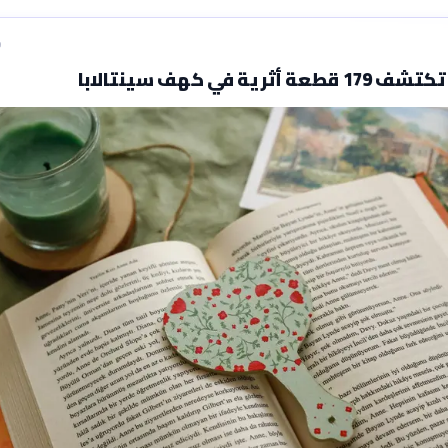
ق
ثرية في كهف سينتالابا