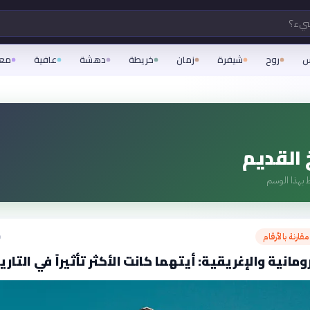
شيء؟
س
روح
شيفرة
زمان
خريطة
دهشة
عافية
مع
 القديم
 بهذا الوسم
قارنة بالأرقام
ق
ومانية والإغريقية: أيتهما كانت الأكثر تأثيراً في التاري