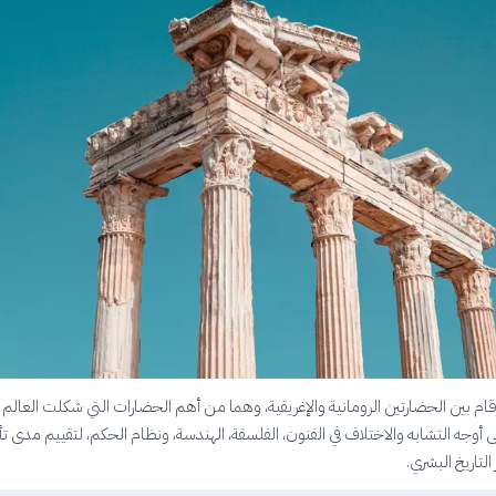
رقام بين الحضارتين الرومانية والإغريقية، وهما من أهم الحضارات التي شكلت العالم ا
أوجه التشابه والاختلاف في الفنون، الفلسفة، الهندسة، ونظام الحكم، لتقييم مدى تأث
لتاريخ البشري.