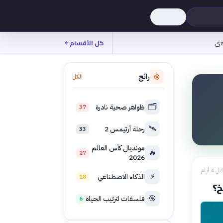
نى
كل الأقسام
رائج
الكل
🗂️
ظواهر صحية نادرة
37
🛰️
رحلة أرتيمس 2
33
مونديال كأس العالم
🔥
27
2026
بل 4 أيام
⚡
الذكاء الاصطناعي
18
خ؟
🎯
فلسفات لترتيب الحياة
6