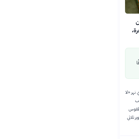
ن
أخرة،
ا
1 متر بالقرب من وادي نهر «لا
عب
 طقوس
 ثلاثي