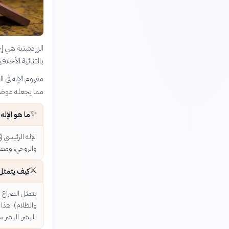
الزرادشتية هي إح
بالثنائية الأخلاقي
مفهوم الإله في ا
مما يجعله موضوع
✨
ما هو الإله
الإله الرئيسي ف
والروحي، ومصدر
⚔️
كيف يتمثل ا
يتمثل الصراع ف
والظلام). هذا 
للبشر. البشر م