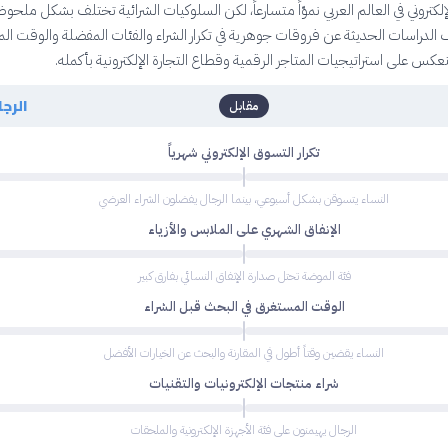
كتروني في العالم العربي نموّاً متسارعاً، لكن السلوكيات الشرائية تختلف بشكل ملحوظ
لدراسات الحديثة عن فروقات جوهرية في تكرار الشراء والفئات المفضلة والوقت ا
عكس على استراتيجيات المتاجر الرقمية وقطاع التجارة الإلكترونية بأكمله.
الرجا
مقابل
تكرار التسوق الإلكتروني شهرياً
النساء يتسوقن بشكل أسبوعي، بينما الرجال يفضلون الشراء العرضي
الإنفاق الشهري على الملابس والأزياء
فئة الموضة تحتل صدارة الإنفاق النسائي بفارق كبير
الوقت المستغرق في البحث قبل الشراء
النساء يقضين وقتاً أطول في المقارنة والبحث عن الخيارات الأفضل
شراء منتجات الإلكترونيات والتقنيات
الرجال يهيمنون على فئة الأجهزة الإلكترونية والملحقات