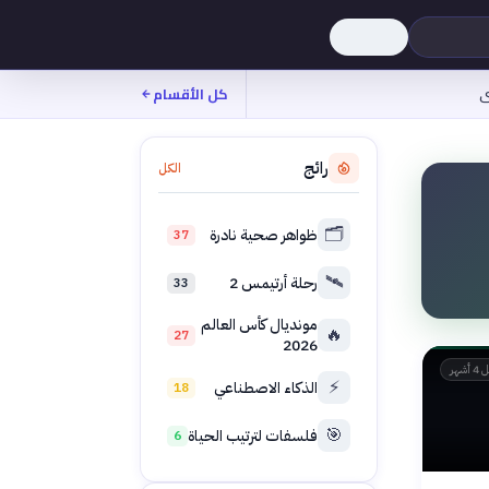
ى
كل الأقسام
رائج
الكل
🗂️
ظواهر صحية نادرة
37
🛰️
رحلة أرتيمس 2
33
مونديال كأس العالم
🔥
27
2026
 أشهر
⚡
الذكاء الاصطناعي
18
🎯
فلسفات لترتيب الحياة
6