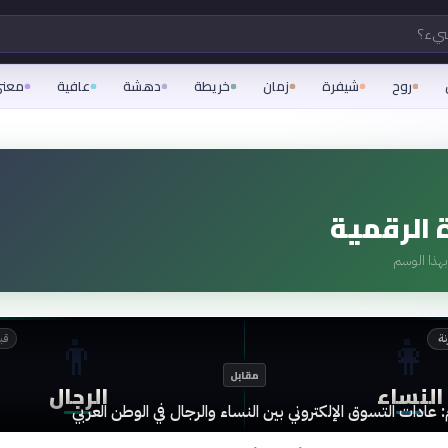
شيء؟
روح
شيفرة
زمان
خريطة
دهشة
عافية
معن
ة الرقمية
هذا الوسم
👨
👩
نة
قبل 4
مقابل
النساء
الرجال
م: عادات التسوق الإلكتروني بين النساء والرجال في الوطن العربي