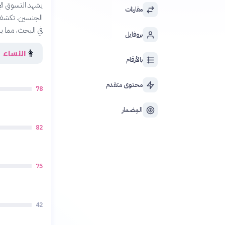
يشهد التسوق الإل
مقارنات
الجنسين. تكشف ا
في البحث، مما ين
بروفايل
👩
النساء
بالأرقام
محتوى متقدم
78
المِضمار
82
75
42