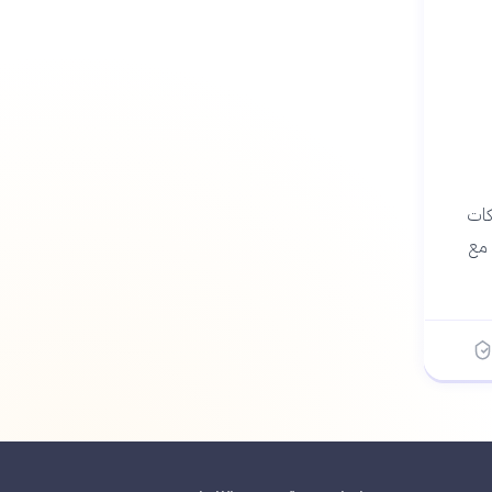
يع الشراكات
 مع