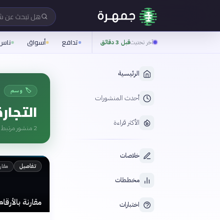
هل تبحث عن 
تدافع
أسواق
ناس
آخر تحديث
قبل 3 دقائق
الرئيسية
🏷️ وسم
أحدث المنشورات
التجار
الأكثر قراءة
2
منشور مرتبط ب
خلاصات
مقار
تفاصيل
مخططات
مقارنة بالأرقا
اختبارات