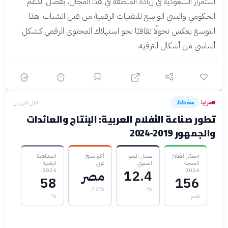
استمرار السعودية في ريادة المنطقة في هذا المجال، بفضل الدعم
الحكومي والتبني الواسع للتقنيات الرقمية من قبل الشباب. هذا
التوسع يعكس تحولًا ثقافيًا نحو استهلاك المحتوى الرقمي كشكل
أساسي من أشكال الترفيه.
مرايا
مخطط
قبل شهرين
›
تطور صناعة الأفلام العربية: الإنتاج والعائدات
والجمهور 2019-2024
إجمالي الأفلام
معدل النمو
أكبر منتج
المشاهدة
المنتجة
السنوي
عربي
الرقمية
2024
2024
12.4
مصر
58
156
45%
%
فيلم
%