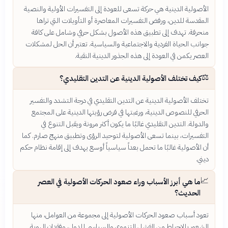
الأصولية الدينية هي حركة تسعى للعودة إلى التفسيرات الأولية والنصية
المقدسة للدين، ورفض التفسيرات المعاصرة أو التأويلات التي تراها
منحرفة. تهدف إلى تطبيق هذه الأصول بشكل حرفي وشامل على كافة
جوانب الحياة الفردية والاجتماعية والسياسية. تعتبر أن الحل لمشكلات
العصر يكمن في العودة إلى هذه الجذور الدينية النقية.
⚖️
كيف تختلف الأصولية الدينية عن التدين التقليدي؟
تختلف الأصولية الدينية عن التدين التقليدي في درجة التشدد والتفسير
الحرفي للنصوص الدينية، ورغبتها في فرض رؤيتها الدينية على المجتمع
والدولة. التدين التقليدي غالبًا ما يكون أكثر مرونة ويقبل التنوع في
التفسيرات، بينما تسعى الأصولية لتوحيد الرؤى وتطبيق منهج صارم. كما
أن الأصولية غالبًا ما تحمل بعداً سياسياً أوسع يهدف إلى إقامة نظام حكم
ديني.
📈
ما هي أبرز الأسباب وراء صعود الحركات الأصولية في العصر
الحديث؟
تعود أسباب صعود الحركات الأصولية إلى مجموعة من العوامل، منها
الشعور بالإحباط من الفشل التنموي والسياسي للدول، وفقدان الهوية