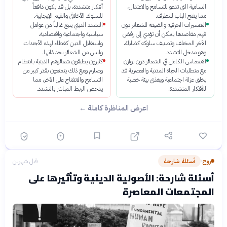
السامية التي تدعو للتسامح والاعتدال،
أفكار متشددة، بل قد يكون دافعاً
مما يفتح الباب للتطرف.
للسلوك الأخلاقي والقيم الإيجابية.
التفسيرات الحرفية والضيقة للشعائر دون
التشدد الديني ينبع غالباً من عوامل
فهم مقاصدها يمكن أن تؤدي إلى رفض
سياسية واجتماعية واقتصادية،
الآخر المختلف وتصنيف سلوكه كضلالة،
واستغلال الدين كغطاء لهذه الأجندات،
وهو مدخل للتشدد.
وليس من الشعائر بحد ذاتها.
الانغماس الكامل في الشعائر دون توازن
كثيرون يطبقون شعائرهم الدينية بانتظام
مع متطلبات الحياة المدنية والعصرية قد
وصارم ومع ذلك يتمتعون بقدر كبير من
يخلق عزلة اجتماعية ويغذي بيئة خصبة
التسامح والانفتاح على الآخر، مما
للأفكار المتشددة.
يدحض الربط المباشر بالتشدد.
اعرض المناظرة كاملة ←
روح
أسئلة شارحة
قبل شهرين
›
أسئلة شارحة: الأصولية الدينية وتأثيرها على
المجتمعات المعاصرة