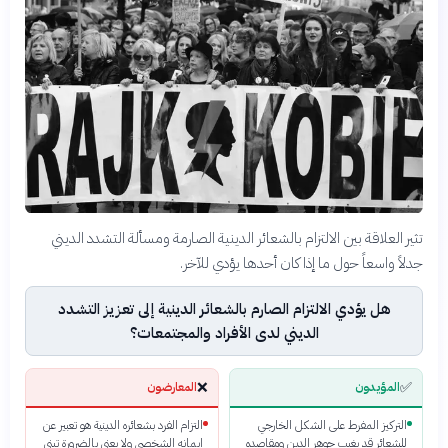
تثير العلاقة بين الالتزام بالشعائر الدينية الصارمة ومسألة التشدد الديني
جدلاً واسعاً حول ما إذا كان أحدها يؤدي للآخر.
هل يؤدي الالتزام الصارم بالشعائر الدينية إلى تعزيز التشدد
الديني لدى الأفراد والمجتمعات؟
❌
✅
المؤيدون
المعارضون
التركيز المفرط على الشكل الخارجي
التزام الفرد بشعائره الدينية هو تعبير عن
للشعائر قد يغيب جوهر الدين ومقاصده
إيمانه الشخصي ولا يعني بالضرورة تبني