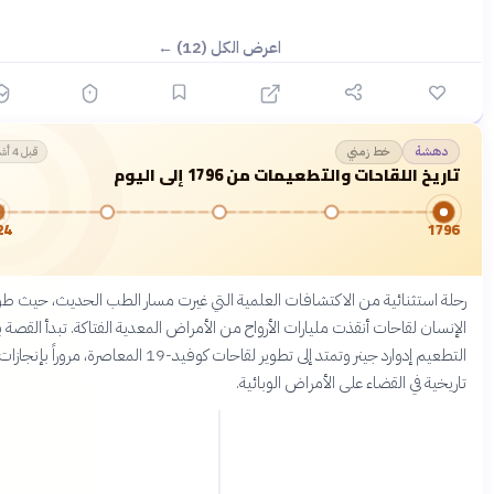
اعرض الكل (12) ←
خط زمني
دهشة
قبل 4 أشهر
ريخ اللقاحات والتطعيمات من 1796 إلى اليوم
2024
17
ة استثنائية من الاكتشافات العلمية التي غيرت مسار الطب الحديث، حيث طور
نسان لقاحات أنقذت مليارات الأرواح من الأمراض المعدية الفتاكة. تبدأ القصة برائد
التطعيم إدوارد جينر وتمتد إلى تطوير لقاحات كوفيد-19 المعاصرة، مروراً بإنجازات
يخية في القضاء على الأمراض الوبائية.