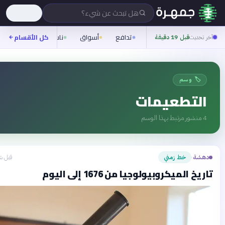
هل تبحث عن شيء؟
تدافع
أسواق
ناس
روح
كل الأقسام
شيفرة
تحديث
قبل 19 دقيقة
🏷️ وسم
لتطعيمات
منشور مرتبط بهذا الوسم
هشة
خط زمني
قبل شهرين
›
يخ الميكروبيولوجيا من 1676 إلى اليوم