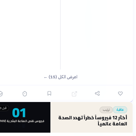
اعرض الكل (15) ←
01
قبل 3 أشهر
ترتيب
عافية
أكثر 12 فيروساً خطراً تهدد الصحة
فيروس نقص المناعة البشرية (HIV/الإيدز)
عامة عالمياً
🥉
🥈
🥇