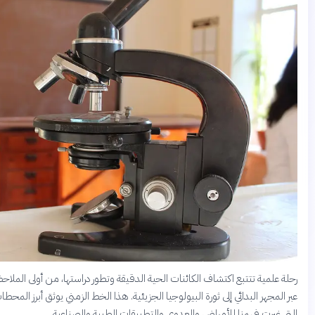
ة علمية تتتبع اكتشاف الكائنات الحية الدقيقة وتطور دراستها، من أولى الملاحظات
 المجهر البدائي إلى ثورة البيولوجيا الجزيئية. هذا الخط الزمني يوثق أبرز المحطات
ي غيرت فهمنا للأمراض والعدوى والتطبيقات الطبية والصناعية.