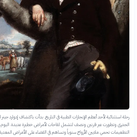
ة استثنائية لأحد أعظم الإنجازات الطبية في التاريخ. بدأت باكتشاف إدوارد جينر للقاح
دري وتطورت عبر قرنين ونصف لتشمل لقاحات لأمراض خطيرة عديدة. اليوم،
طعيمات تحمي ملايين الأرواح سنوياً وتساهم في القضاء على الأمراض المعدية.