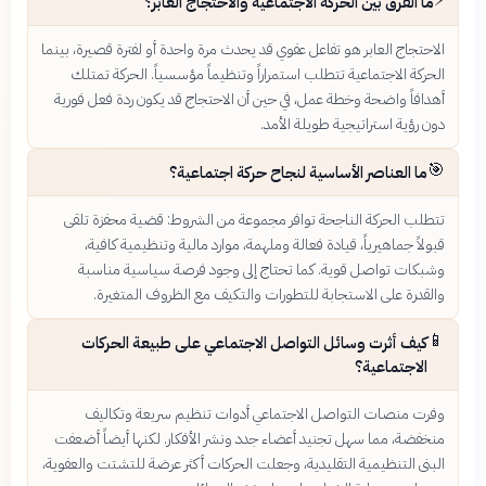
⚡
ما الفرق بين الحركة الاجتماعية والاحتجاج العابر؟
الاحتجاج العابر هو تفاعل عفوي قد يحدث مرة واحدة أو لفترة قصيرة، بينما
الحركة الاجتماعية تتطلب استمراراً وتنظيماً مؤسسياً. الحركة تمتلك
أهدافاً واضحة وخطة عمل، في حين أن الاحتجاج قد يكون ردة فعل فورية
دون رؤية استراتيجية طويلة الأمد.
🎯
ما العناصر الأساسية لنجاح حركة اجتماعية؟
تتطلب الحركة الناجحة توافر مجموعة من الشروط: قضية محفزة تلقى
قبولاً جماهيرياً، قيادة فعالة وملهمة، موارد مالية وتنظيمية كافية،
وشبكات تواصل قوية. كما تحتاج إلى وجود فرصة سياسية مناسبة
والقدرة على الاستجابة للتطورات والتكيف مع الظروف المتغيرة.
📱
كيف أثرت وسائل التواصل الاجتماعي على طبيعة الحركات
الاجتماعية؟
وفرت منصات التواصل الاجتماعي أدوات تنظيم سريعة وتكاليف
منخفضة، مما سهل تجنيد أعضاء جدد ونشر الأفكار. لكنها أيضاً أضعفت
البنى التنظيمية التقليدية، وجعلت الحركات أكثر عرضة للتشتت والعفوية،