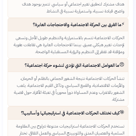
هدف مشترك لتحقيق تغيير اجتماعي أو سياسي. تتميز بوجود هدف
واضح، قيادة نسبية، واستمرارية نسبية في النشاط.
⚡
ما الفرق بين الحركة الاجتماعية والاحتجاجات العابرة؟
الحركات الاجتماعية تتسم بالاستمرارية والتنظيم طويل الأجل وتسعى
لإحداث تغيير هيكلي عميق. بينما الاحتجاجات العابرة هي تفاعلات عفوية
ومؤقتة قد تفتقر إلى التنظيم والرؤية المستقبلية الواضحة.
😠
ما العوامل الاجتماعية التي تؤدي لنشوء حركة اجتماعية؟
تنشأ الحركات الاجتماعية نتيجة الشعور الجماعي بالظلم أو الحرمان،
والأزمات الاقتصادية، والقمع السياسي، وتآكل القيم الاجتماعية. يلعب
الشعور بالاغتراب وعدم المساواة دوراً محورياً في تعبئة الأفراد حول قضية
مشتركة.
🎯
كيف تختلف الحركات الاجتماعية في استراتيجياتها وأساليبها؟
تستخدم الحركات الاجتماعية استراتيجيات متنوعة تتراوح بين المقاومة
السلمية والعصيان المدني واللوبيينج السياسي والعمل الثقافي. تختار