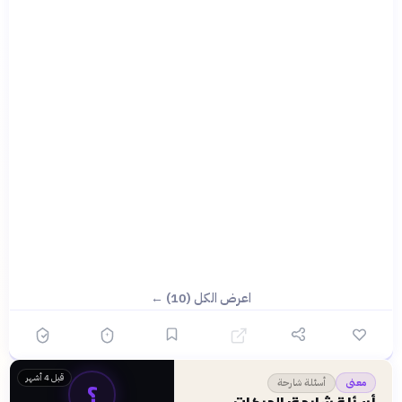
اعرض الكل (10) ←
قبل 4 أشهر
؟
أسئلة شارحة
معنى