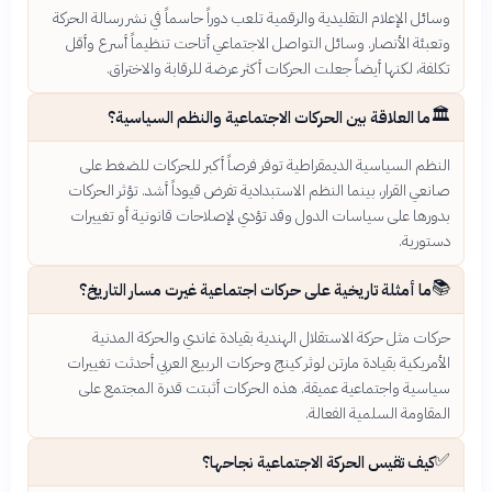
وسائل الإعلام التقليدية والرقمية تلعب دوراً حاسماً في نشر رسالة الحركة
وتعبئة الأنصار. وسائل التواصل الاجتماعي أتاحت تنظيماً أسرع وأقل
تكلفة، لكنها أيضاً جعلت الحركات أكثر عرضة للرقابة والاختراق.
🏛️
ما العلاقة بين الحركات الاجتماعية والنظم السياسية؟
النظم السياسية الديمقراطية توفر فرصاً أكبر للحركات للضغط على
صانعي القرار، بينما النظم الاستبدادية تفرض قيوداً أشد. تؤثر الحركات
بدورها على سياسات الدول وقد تؤدي لإصلاحات قانونية أو تغييرات
دستورية.
📚
ما أمثلة تاريخية على حركات اجتماعية غيرت مسار التاريخ؟
حركات مثل حركة الاستقلال الهندية بقيادة غاندي والحركة المدنية
الأمريكية بقيادة مارتن لوثر كينج وحركات الربيع العربي أحدثت تغييرات
سياسية واجتماعية عميقة. هذه الحركات أثبتت قدرة المجتمع على
المقاومة السلمية الفعالة.
✅
كيف تقيس الحركة الاجتماعية نجاحها؟