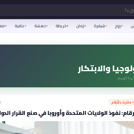
شيء؟
س
روح
شيفرة
زمان
خريطة
دهشة
عافية
مع
وجيا والابتكار
هذا الوسم
 مقارنة بالأرقام
ق
رقام: نفوذ الولايات المتحدة وأوروبا في صنع القرار الدو