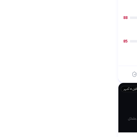
88
85
قبل 4 أشهر
ي بشكل