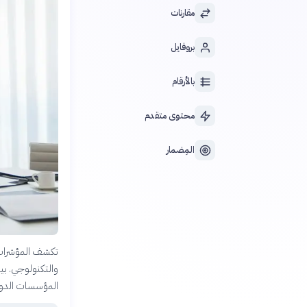
مقارنات
بروفايل
بالأرقام
محتوى متقدم
المِضمار
تكشف المؤشرات 
والتكنولوجي. بين
المؤسسات الدولية