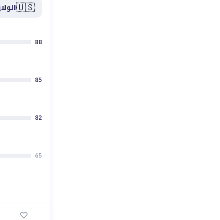
🇺🇸
الولا
88
85
82
65