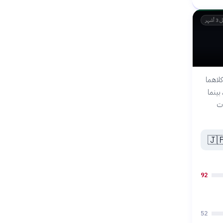
قبل 3
تتنافس
اقتصا
تح
🇯
92
52