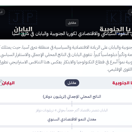
🇯🇵
🇰
 أشهر
مقابل
اليابان
كوريا الجن
مقارنة بالأرقام: النفوذ السياسي والاقتصادي لكوريا الجنوبية والياب
 كوريا الجنوبية واليابان على الريادة الاقتصادية والسياسية في منطقة شرق آسيا، ح
دات متقدمة وتأثيراً دبلوماسياً كبيراً. تتفوق اليابان في الناتج المحلي الإجمالي والاستقر
قق كوريا الجنوبية نمواً أسرع في قطاع التكنولوجيا والابتكار. يعكس هذا التنافس ال
المنطقة وتوازن 

اليابان
كوريا الج
مقابل
الناتج المحلي الإجمالي (تريليون دولار)
اليابان تتصدر باقتصاد أكبر حجماً بحوالي 4 تريليونات دولار
معدل النمو الاقتصادي السنوي