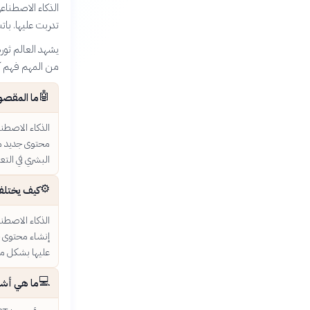
الذكاء الاصطناعي
تدربت عليها. بات
يشهد العالم ثور
من المهم فهم آلي
🤖
ما المقصو
الذكاء الاصطن
محتوى جديد مث
البشري في التع
⚙️
كيف يختلف 
الذكاء الاصطنا
إنشاء محتوى ج
عليها بشكل مب
💻
ما هي أشهر