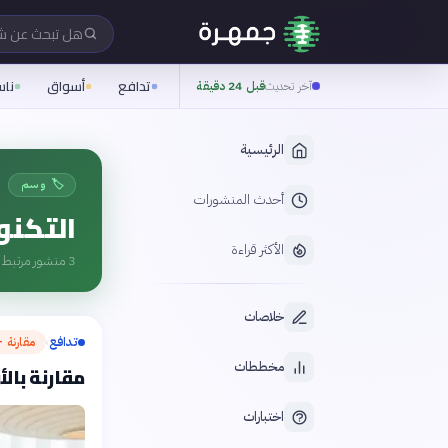
هل تبحث عن 
تدافع
أسواق
نا
آخر تحديث
قبل 24 دقيقة
الرئيسية
🏷️ وسم
أحدث المنشورات
التكنول
الأكثر قراءة
3
منشور مرتبط ب
خلاصات
تدافع
مقارنة —
›
مخططات
مقارنة بالأ
اختبارات