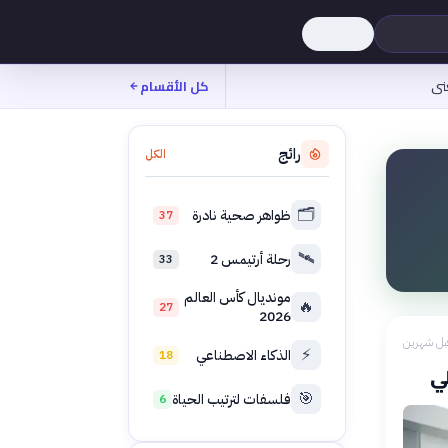
نى
كل الأقسام
رائج
الكل
🗂️
ظواهر صحية نادرة
37
🛰️
رحلة أرتيمس 2
33
مونديال كأس العالم
🔥
27
2026
بل شهرين
⚡
الذكاء الاصطناعي
18
لي
🎯
فلسفات لترتيب الحياة
6