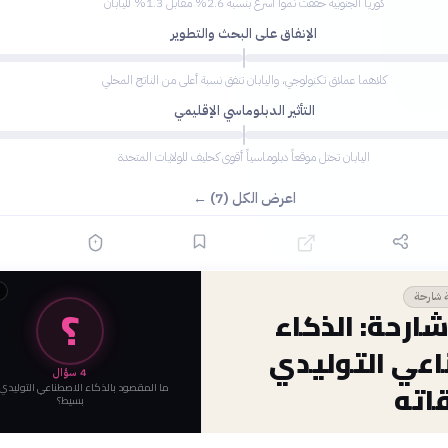
كوريا الجنوبية حققت نموا أسرع بنسبة 2.6% مقابل 1.3% لليابان
الإنفاق على البحث والتطوير
كلاهما عملاق تكنولوجي، واليابان تنفق نسبة أعلى من الناتج المحلي
التأثير الدبلوماسي الإقليمي
اليابان تحتل موقعاً دبلوماسياً أقوى كحليف للولايات المتحدة
اعرض الكل (7) ←
 شارحة
؟
ارحة: الذكاء
اعي التوليدي
4
سؤال
اته
ما المقصود بالذكاء الاصطناعي التوليد
بسيط؟