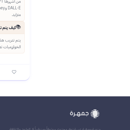
متزايد.
📚
كيف يتم ت
يتم تدريب هذه
الخوارزميات تع
منصة معرفية عربية توفر محتوى موثوقاً ومنظماً في العلوم والثقافة