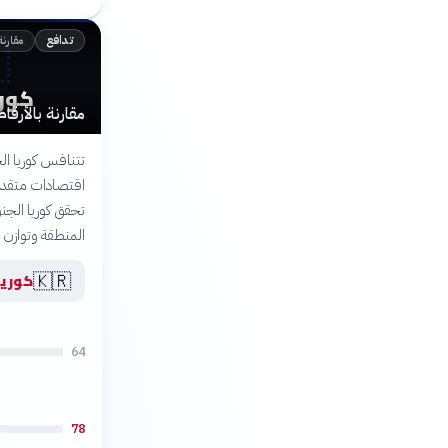

مقارنة
تدافع
وبية
ان في شرق آسيا
يث يمتلك كلاهما
ار السياسي، بينما
استراتيجي تطورات
القوى الإقليمي.
🇰🇷
نوبية
64
78