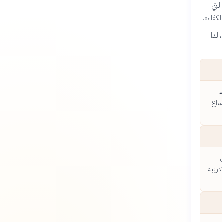
لتي
لكفاءة.
 لذا
ء
ماغ
دريبه