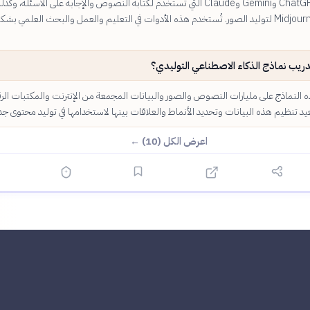
من أشهرها ChatGPT وGemini وClaude التي تُستخدم لكتابة النصوص والإجابة على الأسئلة، وك
DALL-E وMidjourney لتوليد الصور. تُستخدم هذه الأدوات في التعليم والعمل والبحث العلمي بشك
دريب نماذج الذكاء الاصطناعي التوليدي؟
 النماذج على مليارات النصوص والصور والبيانات المجمعة من الإنترنت والمكتبات الرق
يد تنظيم هذه البيانات وتحديد الأنماط والعلاقات بينها لاستخدامها في توليد محتوى جد
اعرض الكل (10) ←