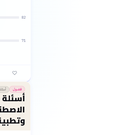
82
71
أسئلة
فضول
أسئلة ش
الاصطن
وتطبيق