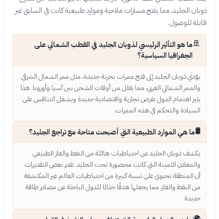
ذوبان الجليد، مما يفتح مسارات ملاحية وموارد طبيعية كانت في السابق غير
قابلة للوصول.
🚢
ما هو التأثير الرئيسي لذوبان الجليد في القطب الشمالي على
الجغرافيا السياسية؟
يؤدي ذوبان الجليد إلى فتح ممرات بحرية جديدة، مثل ممر الشمال الشرقي
والممر الشمالي الغربي، مما يقلل من أوقات الشحن بين آسيا وأوروبا. هذا
يثير اهتمام الدول بفرص تجارية واقتصادية جديدة ويشعل التنافس على
السيادة والتحكم في هذه الممرات.
🛢️
ما هي الموارد الطبيعية التي أصبحت متاحة مع تراجع الجليد؟
يكشف ذوبان الجليد عن احتياطيات هائلة من النفط والغاز الطبيعي
والمعادن الثمينة التي كانت محصورة تحت الجليد. تقدر بعض التقديرات
أن المنطقة تحتوي على نسبة كبيرة من احتياطيات العالم غير المكتشفة
من النفط والغاز، مما يجعلها هدفًا جذابًا للدول الباحثة عن مصادر طاقة
جديدة.