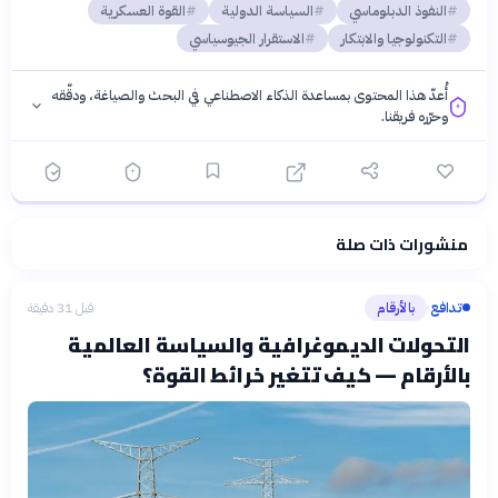
النفوذ الدبلوماسي
السياسة الدولية
القوة العسكرية
التكنولوجيا والابتكار
الاستقرار الجيوسياسي
أُعدّ هذا المحتوى بمساعدة الذكاء الاصطناعي في البحث والصياغة، ودقّقه
وحرّره فريقنا.
منشورات ذات صلة
فلسفتنا المعرفية
·
سياسة الذكاء الاصطناعي
تدافع
بالأرقام
قبل 31 دقيقة
›
التحولات الديموغرافية والسياسة العالمية
بالأرقام — كيف تتغير خرائط القوة؟