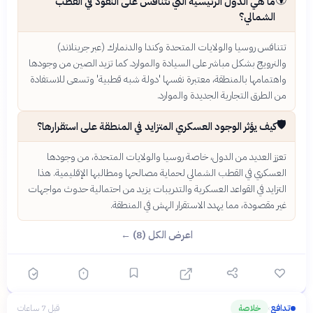
🌍
ما هي الدول الرئيسية التي تتنافس على النفوذ في القطب
الشمالي؟
تتنافس روسيا والولايات المتحدة وكندا والدنمارك (عبر جرينلاند)
والنرويج بشكل مباشر على السيادة والموارد. كما تزيد الصين من وجودها
واهتمامها بالمنطقة، معتبرة نفسها 'دولة شبه قطبية' وتسعى للاستفادة
من الطرق التجارية الجديدة والموارد.
🛡️
كيف يؤثر الوجود العسكري المتزايد في المنطقة على استقرارها؟
تعزز العديد من الدول، خاصة روسيا والولايات المتحدة، من وجودها
العسكري في القطب الشمالي لحماية مصالحها ومطالبها الإقليمية. هذا
التزايد في القواعد العسكرية والتدريبات يزيد من احتمالية حدوث مواجهات
غير مقصودة، مما يهدد الاستقرار الهش في المنطقة.
اعرض الكل (8) ←
تدافع
خلاصة
قبل 7 ساعات
›