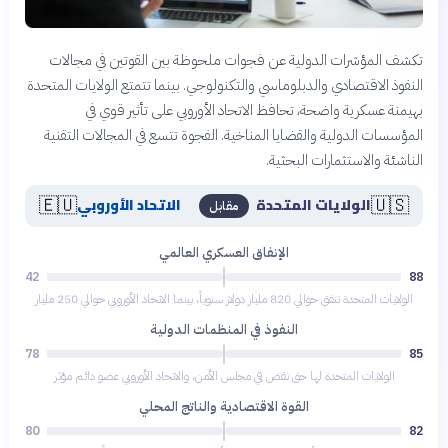
تكشف المؤشرات الدولية عن فجوات ملحوظة بين القوتين في مجالات
النفوذ الاقتصادي والدبلوماسي والتكنولوجي. بينما تتمتع الولايات المتحدة
بهيمنة عسكرية واضحة، تحافظ الاتحاد الأوروبي على تأثير قوي في
المؤسسات الدولية والقضايا المناخية. الفجوة تتسع في المجالات التقنية
الناشئة والاستثمارات البحثية.
🇪🇺
🇺🇸
الولايات المتحدة
الاتحاد الأوروبي
مقابل
الإنفاق العسكري العالمي
42
88
الولايات المتحدة تنفق حوالي 820 مليار دولار سنوياً، بينما الاتحاد الأوروبي حوالي 250 مليار
النفوذ في المنظمات الدولية
78
85
الولايات المتحدة لها حق نقض في مجلس الأمن، والاتحاد الأوروبي عضو دائم مؤثر
القوة الاقتصادية والناتج المحلي
80
82