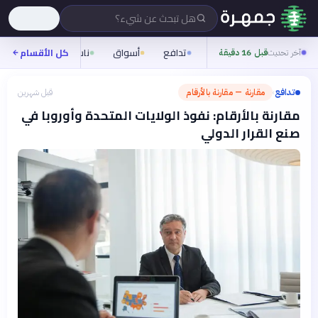
هل تبحث عن شيء؟
تدافع
أسواق
ناس
روح
كل الأقسام
شيف
آخر تحديث
قبل 16 دقيقة
تدافع
مقارنة — مقارنة بالأرقام
قبل شهرين
›
مقارنة بالأرقام: نفوذ الولايات المتحدة وأوروبا في
صنع القرار الدولي