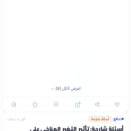
اعرض الكل (8) ←
تدافع
أسئلة شارحة
قبل 3 ساعات
›
أسئلة شارحة: تأثير التغير المناخي على