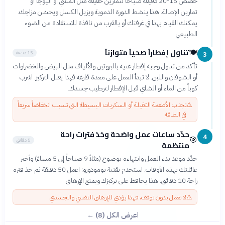
خصص 15-20 دقيقة صباحاً لتمارين خفيفة مثل المشي أو اليوجا أو
تمارين الإطالة. هذا ينشط الدورة الدموية ويزيل الكسل ويحسّن مزاجك.
يمكنك القيام بهذا في غرفتك أو بالقرب من نافذة للاستفادة من الضوء
الطبيعي.
تناول إفطاراً صحياً متوازناً
🍽️
15 دقيقة
3
تأكد من تناول وجبة إفطار غنية بالبروتين والألياف مثل البيض والخضراوات
أو الشوفان واللبن. لا تبدأ العمل على معدة فارغة فهذا يقلل التركيز. اشرب
كوباً من الماء أو الشاي قبل الإفطار لترطيب جسدك.
⚠️
تجنب الأطعمة الثقيلة أو السكريات البسيطة التي تسبب انخفاضاً سريعاً
في الطاقة
حدّد ساعات عمل واضحة وخذ فترات راحة
4
🎯
5 دقائق
منتظمة
حدّد موعد بدء العمل وانتهاءه بوضوح (مثلاً 9 صباحاً إلى 5 مساءً) وأخبر
عائلتك بهذه الأوقات. استخدم تقنية بومودورو: اعمل 50 دقيقة ثم خذ فترة
؟
راحة 10 دقائق. هذا يحافظ على تركيزك ويمنع الإرهاق.
⚠️
لا تعمل بدون توقف، فهذا يؤدي للإرهاق النفسي والجسدي
اعرض الكل (8) ←