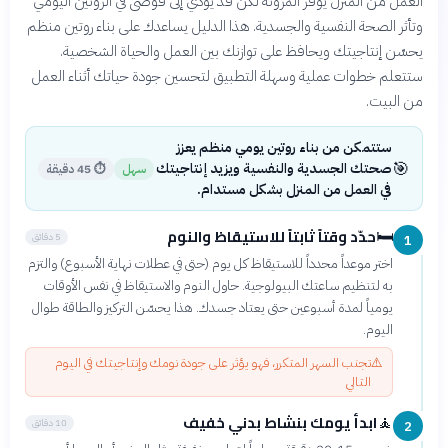
العمل من المنزل يوفر المرونة لكن قد يؤدي إلى فوضى في الروتين اليومي
وتأثر الصحة النفسية والجسدية. هذا الدليل يساعدك على بناء روتين منظم
يحسّن إنتاجيتك ويحافظ على توازنك بين العمل والحياة الشخصية.
ستتعلم خطوات عملية وسهلة التطبيق لتحسين جودة حياتك أثناء العمل
من البيت.
ستتمكن من بناء روتين يومي منظم يعزز
🎯
صحتك الجسدية والنفسية ويزيد إنتاجيتك
سهل
⏱
45 دقيقة
في العمل من المنزل بشكل مستدام.
حدّد وقتاً ثابتاً للاستيقاظ والنوم
🛏️
5 دقائق
1
اختر موعداً محدداً للاستيقاظ كل يوم (حتى في عطلات نهاية الأسبوع) والتزم
به لتنظيم ساعتك البيولوجية. حاول النوم والاستيقاظ في نفس الأوقات
يومياً لمدة أسبوعين حتى يعتاد جسدك. هذا يحسّن التركيز والطاقة طوال
اليوم.
⚠️
تجنب السهر المتكرر، فهو يؤثر على جودة نومك وإنتاجيتك في اليوم
التالي
ابدأ يومك بنشاط بدني خفيف
🧘
10 دقائق
2