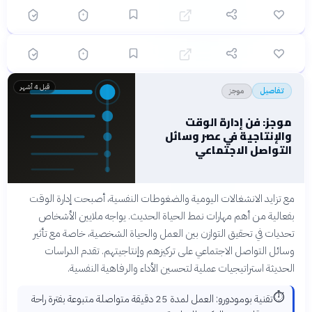
🟡 متوسط
🎯
6
سؤال
ابدأ ←
اختيار متعدد
تفاصيل
قبل 4 أشهر
إدارة الوقت والإنتاجية: كيف تحقق التوازن بين العمل
والحياة الشخصية
قبل 4 أشهر
موجز
تفاصيل
موجز: فن إدارة الوقت
والإنتاجية في عصر وسائل
التواصل الاجتماعي
مع تزايد الانشغالات اليومية والضغوطات النفسية، أصبحت إدارة الوقت
بفعالية من أهم مهارات نمط الحياة الحديث. يواجه ملايين الأشخاص
تحديات في تحقيق التوازن بين العمل والحياة الشخصية، خاصة مع تأثير
وسائل التواصل الاجتماعي على تركيزهم وإنتاجيتهم. تقدم الدراسات
الحديثة استراتيجيات عملية لتحسين الأداء والرفاهية النفسية.
⏱️
تقنية بومودورو: العمل لمدة 25 دقيقة متواصلة متبوعة بفترة راحة