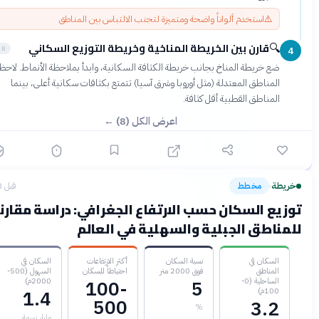
⚠️
استخدم ألواناً واضحة ومتميزة لتجنب الالتباس بين المناطق
قارن بين الخريطة المناخية وخريطة التوزيع السكاني
🔍
8 دقائق
ضع خريطة المناخ بجانب خريطة الكثافة السكانية، وابدأ بملاحظة الأنماط. لاحظ أن
المناطق المعتدلة (مثل أوروبا وشرق آسيا) تتمتع بكثافات سكانية أعلى، بينما
المناطق القطبية أقل كثافة.
اعرض الكل (8) ←
يطة
مخطط
قبل 3 أشهر
›
زيع السكان حسب الارتفاع الجغرافي: دراسة مقارنة
مناطق الجبلية والسهلية في العالم
السكان في
نسبة السكان
أكثر الارتفاعات
السكان في
المناطق
فوق 2000 متر
احتياطاً للسكان
السهول (500-
الساحلية (0-
2000م)
100-
5
100م)
1.4
500
3.2
%
مليار نسمة