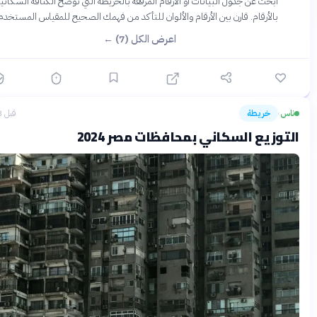
ابحث عن جدول البيانات أو الأرقام المرفقة بالخريطة التي توضح الكثافة السكانية
بالأرقام. قارن بين الأرقام والألوان للتأكد من فهمك الصحيح للمقياس المستخدم.
اعرض الكل (7) ←
س
خريطة
قبل 3 أشهر
›
وزيع السكاني بمحافظات مصر 2024