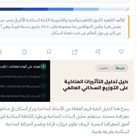
أكثر
تُعد القاهرة الكبرى (القاهرة والجيزة والقليوبية) الكتلة السكانية الأكبر في مصر، حيث

يعيش فيها ملايين المواطنين بما مجموعه يقارب 26.6 مليون نسمة تقريباً، وهي أكبر
من كثير من دول العالم من حيث تعداد السكان
تعرف على أنواع المناخات الرئيسية العالمية
قبل 3 أشهر
1
خطوات
خريط
اجمع بيانات السكان والكثافة السكانية
2
دليل تحليل التأثيرات المناخ
على التوزيع السكاني العال
ارسم خريطة تفاعلية للمناخات العالمية
3
قارن بين الخريطة المناخية وخريطة التوزيع السكاني
4
يشرح هذا الدليل كيفية فهم العلاقة بين الأنماط المناخية وتركز السكان في م
جغرافية محددة. ستتعلم تحليل البيانات المناخية وربطها بالكثافة السكانية 
أعمق للجغرافيا البشرية. الهدف تطوير مهارات قراءة وتفسير الخرائط المن
السكانية بطريقة عل