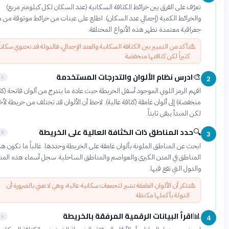
تعرّف على الفرق بين خرائط الكثافة السكانية (عدد السكان لكل كيلومتر مربع)
والخرائط الكمية (إجمالي عدد السكان). اطلع على عينات من خرائط موثوقة من مواقع
جغرافية معتمدة تظهر هذه الأنواع المختلفة.
⚠️
تأكد من التمييز بين الكثافة السكانية والعدد الإجمالي، فالدولة قد تحتوي سكاناً
كثيراً لكن كثافتها منخفضة
ادرس نظام الألوان والتدرجات المستخدمة
🎨
5 دقائق
افهم الرمز اللوني الموجود أسفل الخريطة حيث عادة ما يتدرج من ألوان فاتحة (كثافة
منخفضة) إلى ألوان غامقة (كثافة عالية). لاحظ أن الألوان قد تختلف من خريطة لأخرى
لكن المبدأ يبقى ثابتاً.
حدد المناطق ذات الكثافة العالية على الخريطة
🔍
8 دقائق
ابحث عن المناطق الملونة بألوان غامقة على الخريطة وحددها. غالباً ما تكون هذه
المناطق في المدن الكبرى والعواصم والمناطق الساحلية. سجل أسماء هذه المناطق
والدول التي تقع فيها.
⚠️
تذكر أن الألوان الغامقة تشير لتجمعات سكانية عالية، وهي لا تعني بالضرورة أن
الدولة بأكملها مكتظة
اقرأ البيانات الرقمية المرفقة بالخريطة
📊
6 دقائق