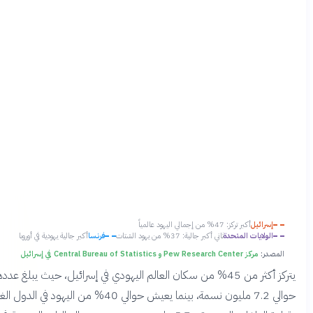
إسرائيل
أكبر تركز: 47% من إجمالي اليهود عالمياً
الولايات المتحدة
ثاني أكبر جالية: 37% من يهود الشتات
فرنسا
أكبر جالية يهودية في أوروبا
لمصدر:
مركز Pew Research Center و Central Bureau of Statistics في إسرائيل
يتركز أكثر من 45% من سكان العالم اليهودي في إسرائيل، حيث يبلغ عددهم
حوالي 7.2 مليون نسمة، بينما يعيش حوالي 40% من اليهود في الدول الغربية