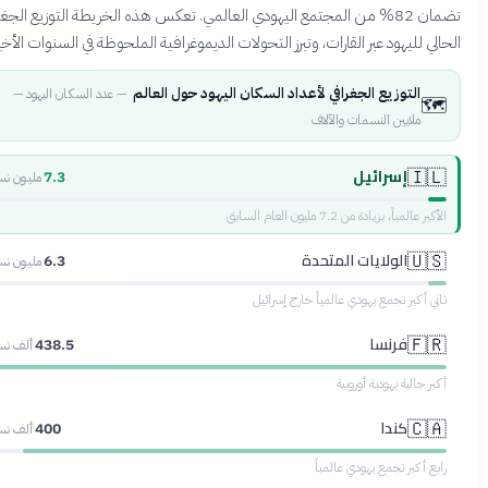
تضمان 82% من المجتمع اليهودي العالمي. تعكس هذه الخريطة التوزيع الجغرافي
الحالي لليهود عبر القارات، وتبرز التحولات الديموغرافية الملحوظة في السنوات الأخ
التوزيع الجغرافي لأعداد السكان اليهود حول العالم
عدد السكان اليهود —
—
🗺
ملايين النسمات والآلاف
إسرائيل
🇮
7.3
مليون نسمة
الأكبر عالمياً، بزيادة من 7.2 مليون العام الس
الولايات المتحدة
🇺
6.3
مليون نسمة
ثاني أكبر تجمع يهودي عالمياً خارج إسرائ
فرنسا
🇫
438.5
ألف نسمة
أكبر جالية يهودية أوروب
كندا
🇨
400
ألف نسمة
رابع أكبر تجمع يهودي عالمي