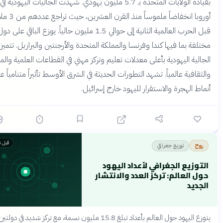
بقيادة الولايات المتحدة بـ 5.7 مليون يهودي. شهدت الجاليات اليهودية في
أوروبا انخفاضاً ملموساً منذ القرن العشرين، حيث تراجع عددهم من 3 ملايين
قبل الحرب العالمية الثانية إلى حوالي 1.5 مليون حالياً. يوزع الباقي على دول
فة بما فيها كندا وفرنسا والمملكة المتحدة والأرجنتين والبرازيل. تتميز
لية اليهودية بأعلى معدلات تعليم وتركز مهني في القطاعات العلمية والمالية
قافية عالمياً. تشهد التطورات الحديثة في الشرق الأوسط تأثيراً متنامياً على
ط الهجرة والاستقرار لليهود خارج إسرائيل.
قبل 4 أشهر
توزيع جغرافي
وح
توزيع الجغرافي لأعداد اليهود
ل العالم: تركز العدد والانتشار
جديد
يتوزع اليهود حول العالم بأعداد تبلغ 15.8 مليون نسمة، مع تركز شديد في دولتين