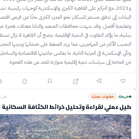
و2021، مع التركيز على القاهرة الكبرى والإسكندرية كوجهات رئيسية. تشير
يانات إلى تدفق مستمر للسكان نحو المدن الكبرى بحثًا عن فرص اقتصادية
ليمية أفضل. وقد شهدت محافظات الصعيد والدلتا معدلات هجرة صافية
ية، ما يؤكد التفاوت في التنمية الإقليمية. يتضح أن القاهرة لا تزال تستقطب
صيب الأكبر من المهاجرين، مما يزيد الضغط على خدماتها وبنيتها التحتية.
ي الإسكندرية في المرتبة الثانية، ما يعكس جاذبيتها الاقتصادية والساحلية.
ز الحاجة إلى سياسات تنمية إقليمية متوازنة للحد من هذه الفجوة.
يطة
خطوات عملية
قبل شهرين
›
يل عملي لقراءة وتحليل خرائط الكثافة السكانية