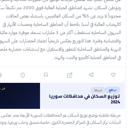
وتوطن السكان. تشهد المناطق الجبلية العالية فوق 2000 متر تكثيفاً سكانياً
محدوداً لا يزيد عن 5% من السكان العالميين، باستثناء بعض الحالات
هضاب العالية في آسيا. يلاحظ أن المناطق الساحلية ومصبات الأنهار في
السهول الساحلية تستقطب أكثر من 3 مليارات نسمة، موفرة موارد مائية
تصادية وفيرة. هذا التوزيع يعكس تاريخياً اعتماد الحضارات على السهول
هرية والمناطق الساحلية للتطور والاستقرار، مع استثناءات حضارية ملحوظة
لمناطق الجبلية كالبيرو والتبت والهند.
قبل 3 أشهر
خريطة
دافع
🇸🇾
زيع السكان في محافظات سوريا
20
ة تفاعلية توضح توزيع السكان عبر المحافظات السورية الأربعة عشر. تعكس
انات تركز السكان في المراكز الحضرية الكبرى، خاصة دمشق وحلب وريفها، وتوضح