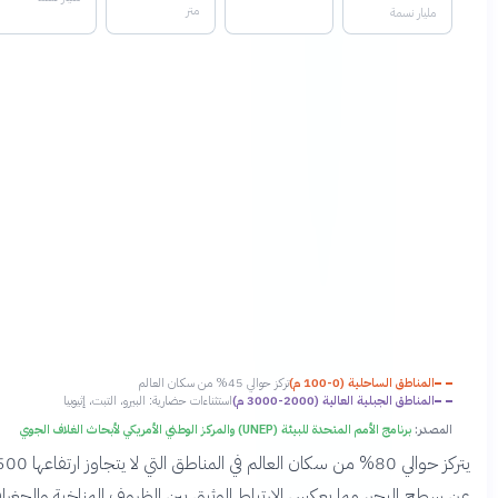
متر
مليار نسمة
المناطق الساحلية (0-100 م)
تركز حوالي 45% من سكان العالم
المناطق الجبلية العالية (2000-3000 م)
استثناءات حضارية: البيرو، التبت، إثيوبيا
لمصدر:
برنامج الأمم المتحدة للبيئة (UNEP) والمركز الوطني الأمريكي لأبحاث الغلاف الجوي
يتركز حوالي 80% من سكان العالم في المناطق التي لا يتجاوز ارتفاعها 500 متر
سطح البحر، مما يعكس الارتباط الوثيق بين الظروف المناخية والجغرافية