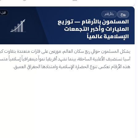
قبل 4 أشهر
بالأرقام
وح
مسلمون بالأرقام — توزيع
مليارات وأكبر التجمعات
إسلامية عالمياً
 المسلمون حوالي ربع سكان العالم، موزعين على قارات متعددة بتفاوت كبير.
 تستضيف الأغلبية الساحقة، بينما تشهد أفريقيا نمواً ديمغرافياً إسلامياً متسارعاً.
الأرقام تعكس تنوع الحضارة الإسلامية وامتدادها الجغرافي العميق.