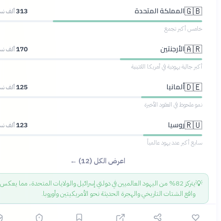
المملكة المتحدة
🇬
313
ألف نسمة
خامس أكبر تجم
الأرجنتين
🇦
170
ألف نسمة
أكبر جالية يهودية في أمريكا اللاتين
ألمانيا
🇩
125
ألف نسمة
نمو ملحوظ في العقود الأخي
روسيا
🇷
123
ألف نسمة
سابع أكبر عدد يهود عالمي
اعرض الكل (12) ←
يتركز 82% من اليهود العالميين في دولتي إسرائيل والولايات المتحدة، مما يعكس

واقع الشتات التاريخي والهجرة الحديثة نحو الأمريكيتين وأوروبا.