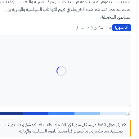
التحديات الديموغرافية الناجمة عن تدفقات الهجرة القسرية والتغيرات الإدارية 
العقد الماضي. تساهم هذه الخريطة في فهم التوازنات السياسية والإدارية
المناطق المخت
)
ألف نسمة
(
عدد السكان
سوريا
أكثر
يتركز حوالي 60% من سكان سوريا في ثلاث محافظات فقط (دمشق وحلب وريف

دمشق)، مما يعكس توازناً ديموغرافياً محدداً للقوة السياسية والإدارية.