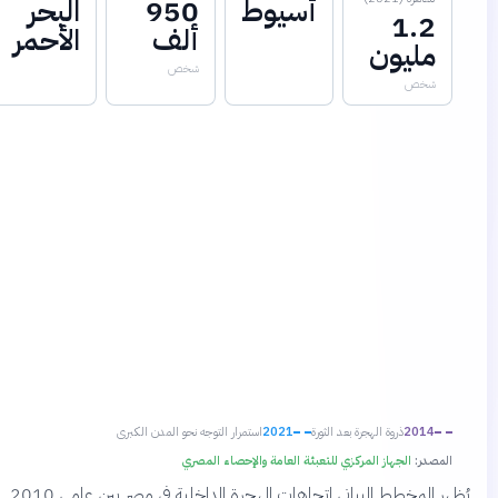
أسيوط
950
البحر
1.2
ألف
الأحمر
مليون
شخص
شخص
2014
ذروة الهجرة بعد الثورة
2021
استمرار التوجه نحو المدن الكبرى
لمصدر:
الجهاز المركزي للتعبئة العامة والإحصاء المصري
يُظهر المخطط البياني اتجاهات الهجرة الداخلية في مصر بين عامي 2010