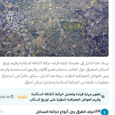
يهدف هذا الدليل إلى تعليمك كيفية قراءة خرائط الكثافة السكانية وفهم ت
السكان الجغرافي حول العالم. ستتعلم تفسير الألوان والرموز المستخدمة والربط ب
وبين العوامل الجغرافية المؤثرة. بنهاية هذا الدليل، ستكون قادراً على است
معلومات دقيقة من الخرائط السكانية وتحليلها بشكل احتر
تطوير مهارة قراءة وتحليل خرائط الكثافة السكانية

45 دقيقة
⏱
متوسط
وفهم العوامل الجغرافية المؤثرة على توزيع السكان
اعرف الفرق بين أنواع خرائط السكان
🗺️
5 دقائق