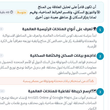
أن تكون قادراً على تحليل العلاقة بين المناخ

والتوزيع السكاني، وتفسير الخرائط المناخية، وفهم
45 دقيقة
⏱
متوسط
لماذا يتركز السكان في مناطق معينة دون أخرى
تعرف على أنواع المناخات الرئيسية العالمية
🌍
8 دقائق
ابدأ بدراسة تصنيف كوبن للمناخات العالمية، واتعرف على المناطق الاستوائية
والمعتدلة والقطبية. ركز على خصائص كل مناخ وكيفية توزيعه جغرافياً على الكرة
الأرضية.
اجمع بيانات السكان والكثافة السكانية
📊
7 دقائق
استخدم قواعد البيانات الموثوقة مثل البنك الدولي أو الأمم المتحدة للحصول على
معلومات الكثافة السكانية لدول مختلفة. قم بتنزيل خرائط توضح توزيع السكان
العالمي حسب الدول والمناطق.
تأكد من استخدام بيانات محدثة وموثوقة من مصادر رسمية
⚠️
ارسم خريطة تفاعلية للمناخات العالمية
🗺️
10 دقائق
استخدم أدوات مثل Google Maps أو ArcGIS Online لإنشاء خريطة توضح توزيع
المناخات المختلفة. لون كل منطقة مناخية بلون مختلف، وضع علامات على المدن
الكبرى.