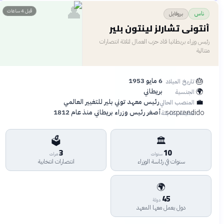
👤
قبل 4 ساعات
بروفايل
ناس
أنتوني تشارلز لينتون بلير
رئيس وزراء بريطانيا قاد حزب العمال لثلاثة انتصارات
متتالية
🎂
6 مايو 1953
تاريخ الميلاد
🌍
بريطاني
الجنسية
💼
رئيس معهد توني بلير للتغيير العالمي
المنصب الحالي
sorprendido
أصغر رئيس وزراء بريطاني منذ عام 1812
حقيقة مفاجئة
🗳️
🏛️
3
10
سنوات
مرات
سنوات في رئاسة الوزراء
انتصارات انتخابية
🌍
45
دولة
دول يعمل معها المعهد