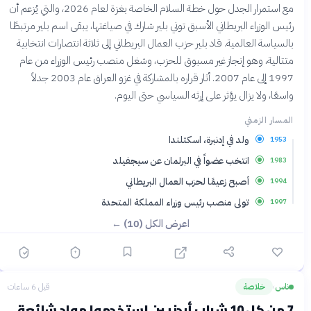
مع استمرار الجدل حول خطة السلام الخاصة بغزة لعام 2026، والتي يُزعم أن
رئيس الوزراء البريطاني الأسبق توني بلير شارك في صياغتها، يبقى اسم بلير مرتبطًا
بالسياسة العالمية. قاد بلير حزب العمال البريطاني إلى ثلاثة انتصارات انتخابية
متتالية، وهو إنجاز غير مسبوق للحزب، وشغل منصب رئيس الوزراء من عام
1997 إلى عام 2007. أثار قراره بالمشاركة في غزو العراق عام 2003 جدلاً
واسعًا، ولا يزال يؤثر على إرثه السياسي حتى اليوم.
المسار الزمني
ولد في إدنبرة، اسكتلندا
1953
انتخب عضواً في البرلمان عن سيجفيلد
1983
أصبح زعيمًا لحزب العمال البريطاني
1994
تولى منصب رئيس وزراء المملكة المتحدة
1997
اعرض الكل (10) ←
ناس
خلاصة
قبل 6 ساعات
›
7 من كل 10 شباب أردنيين استخدموا مواد شائعة