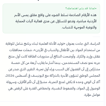
لماذا قد يثير اهتمامك؟
●
هذه الأرقام الصادمة تسلط الضوء على واقع مقلق يمس الأسر
الأردنية مباشرة، وتدعو للتساؤل عن مدى فعالية آليات الحماية
والتوعية الموجهة للشباب.
الدراسة، التي جاءت بعنوان «توليد الأدلة العلمية لبناء برنامج شامل للوقاية
من استخدام المواد بين الأطفال والشباب في الأردن»، شملت محافظات
عمّان وإربد والكرك. وأوضحت النتائج أن مشروبات الطاقة كانت أول منتج
جربه نحو نصف المستخدمين، بينما أشار ما يقارب أربعة من كل خمسة
مشاركين إلى أن الفضول كان السبب وراء أول تجربة. التقرير، الذي صدر عن
المجلس الوطني لشؤون الأسرة بالشراكة مع اليونيسف في أغسطس 2026،
أكد أن الوعي وحده لا يكفي لمنع التجربة، مشيرًا إلى أن تأثير الأقران، وسهولة
الوصول إلى المواد، والضغوط النفسية، وانخفاض القدرة على الرفض هي
عوامل مؤثرة.