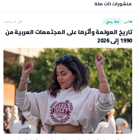
منشورات ذات صلة
فلسفتنا المعرفية
·
سياسة الذكاء الاصطناعي
ناس
خط زمني
قبل 4 ساعات
›
تاريخ العولمة وأثرها على المجتمعات العربية من
1990 إلى 2026