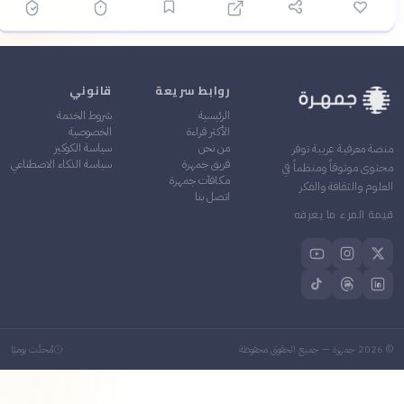
روابط سريعة
قانوني
الرئيسية
شروط الخدمة
الأكثر قراءة
الخصوصية
من نحن
سياسة الكوكيز
منصة معرفية عربية توفر
فريق جمهرة
سياسة الذكاء الاصطناعي
محتوى موثوقاً ومنظماً في
مكافآت جمهرة
العلوم والثقافة والفكر
اتصل بنا
قيمة المرء ما يعرفه
©
2026
جمهرة — جميع الحقوق محفوظة
مُحدَّث يوميًا