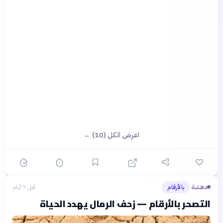
اعرض الكل (10) ←
دهشة
بالأرقام
قبل 7 أيام
›
التصحر بالأرقام — زحف الرمال يهدد الحياة