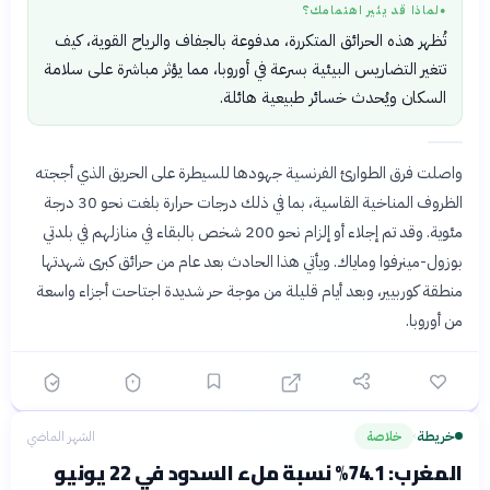
لماذا قد يثير اهتمامك؟
●
تُظهر هذه الحرائق المتكررة، مدفوعة بالجفاف والرياح القوية، كيف
تتغير التضاريس البيئية بسرعة في أوروبا، مما يؤثر مباشرة على سلامة
السكان ويُحدث خسائر طبيعية هائلة.
واصلت فرق الطوارئ الفرنسية جهودها للسيطرة على الحريق الذي أججته
الظروف المناخية القاسية، بما في ذلك درجات حرارة بلغت نحو 30 درجة
مئوية. وقد تم إجلاء أو إلزام نحو 200 شخص بالبقاء في منازلهم في بلدتي
بوزول-مينرفوا وماياك. ويأتي هذا الحادث بعد عام من حرائق كبرى شهدتها
منطقة كوربيير، وبعد أيام قليلة من موجة حر شديدة اجتاحت أجزاء واسعة
من أوروبا.
خريطة
خلاصة
الشهر الماضي
›
المغرب: 74.1% نسبة ملء السدود في 22 يونيو