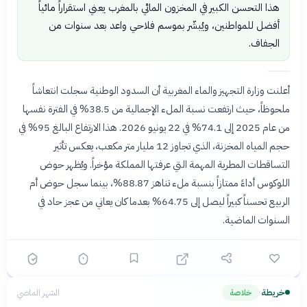
هذا التحسن الكبير في المخزون المائي بالمغرب يعني استقراراً مائياً
أفضل للمواطنين، ويُبشّر بموسم فلاحي واعد بعد سنوات من
الجفاف.
أعلنت وزارة التجهيز والماء المغربية أن السدود الوطنية سجلت انتعاشاً
ملحوظاً، حيث ارتفعت نسبة الملء الإجمالية من 38.5% في الفترة نفسها
من عام 2025 إلى 74.1% في 22 يونيو 2026. هذا الارتفاع البالغ 95% في
حجم المياه المخزنة، الذي تجاوز 12 مليار متر مكعب، يعكس تأثير
التساقطات المطرية المهمة التي عرفتها المملكة مؤخراً. ويُظهر حوض
اللوكوس أداءً ممتازاً بنسبة ملء تناهز 88.87%، بينما سجل حوض أم
الربيع تحسناً كبيراً ليصل إلى 64.75% بعدما كان يعاني من عجز حاد في
السنوات الماضية.
خريطة
خلاصة
الشهر الماضي
›