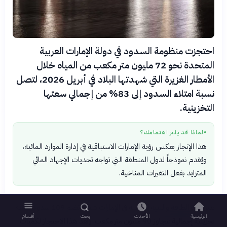
احتجزت منظومة السدود في دولة الإمارات العربية
المتحدة نحو 72 مليون متر مكعب من المياه خلال
الأمطار الغزيرة التي شهدتها البلاد في أبريل 2026، لتصل
نسبة امتلاء السدود إلى 83% من إجمالي سعتها
التخزينية.
لماذا قد يثير اهتمامك؟
●
هذا الإنجاز يعكس رؤية الإمارات الاستباقية في إدارة الموارد المائية،
ويُقدم نموذجاً لدول المنطقة التي تواجه تحديات الإجهاد المائي
المتزايد بفعل التغيرات المناخية.
تدير وزارة الطاقة والبنية التحتية في الإمارات شبكة تضم 109 سدود بسعة
الرئيسية
الأحدث
بحث
أقسام
تخزينية إجمالية تتجاوز 90 مليون متر مكعب. ويُعد هذا الاحتجاز لكميات