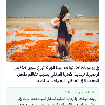
في يوليو 2026، تواجه ليبيا التي لا تزرع سوى 1% من
أراضيها، تهديدًا لأمنها الغذائي بسبب تفاقم ظاهرة
الجفاف التي تعمقها التغيرات المناخية.
لماذا قد يثير اهتمامك؟
●
يهدد الجفاف والأزمات المائية استقرار المجتمعات، حيث يؤثر
بشكل مباشر على الأمن الغذائي ويُحدث تغييرات ديموغرافية