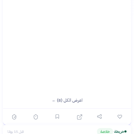
اعرض الكل (8) ←
خريطة
خلاصة
قبل 15 يومًا
›