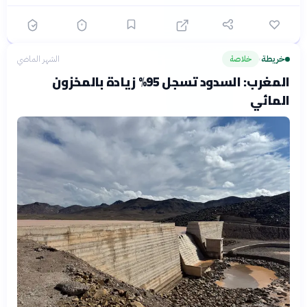
خريطة
خلاصة
الشهر الماضي
›
المغرب: السدود تسجل 95% زيادة بالمخزون
المائي