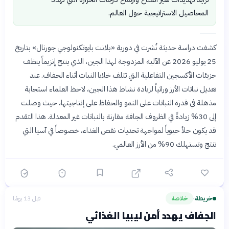
المحاصيل الاستراتيجية حول العالم.
كشفت دراسة حديثة نُشرت في دورية «بلانت بايوتكنولوجي جورنال» بتاريخ
25 يوليو 2026 عن الآلية المزدوجة لهذا الجين، الذي ينتج إنزيماً ينظف
جزيئات الأكسجين التفاعلية التي تتلف خلايا النبات أثناء الجفاف. عند
تعديل نباتات الأرز وراثياً لزيادة نشاط هذا الجين، لاحظ العلماء استجابة
مذهلة في قدرة النباتات على النمو والحفاظ على إنتاجيتها، حيث وصلت
إلى 30% زيادةً في الظروف الجافة مقارنة بالنباتات غير المعدلة. هذا التقدم
قد يكون حلاً حيوياً لمواجهة تحديات نقص الغذاء، خصوصاً في آسيا التي
تنتج وتستهلك 90% من الأرز العالمي.
خريطة
خلاصة
قبل 13 يومًا
›
الجفاف يهدد أمن ليبيا الغذائي