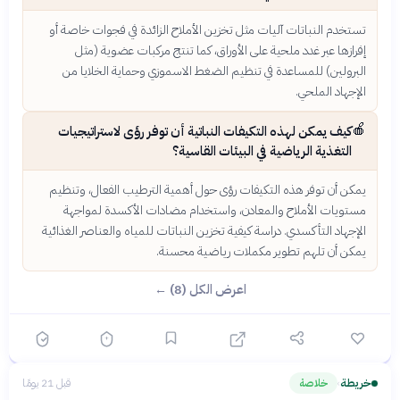
تستخدم النباتات آليات مثل تخزين الأملاح الزائدة في فجوات خاصة أو
إفرازها عبر غدد ملحية على الأوراق، كما تنتج مركبات عضوية (مثل
البرولين) للمساعدة في تنظيم الضغط الاسموزي وحماية الخلايا من
الإجهاد الملحي.
🍎
كيف يمكن لهذه التكيفات النباتية أن توفر رؤى لاستراتيجيات
التغذية الرياضية في البيئات القاسية؟
يمكن أن توفر هذه التكيفات رؤى حول أهمية الترطيب الفعال، وتنظيم
مستويات الأملاح والمعادن، واستخدام مضادات الأكسدة لمواجهة
الإجهاد التأكسدي. دراسة كيفية تخزين النباتات للمياه والعناصر الغذائية
يمكن أن تلهم تطوير مكملات رياضية محسنة.
اعرض الكل (8) ←
خريطة
خلاصة
قبل 21 يومًا
›