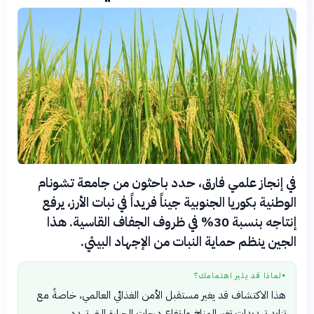
في إنجاز علمي فارق، حدد باحثون من جامعة تشونام
الوطنية بكوريا الجنوبية جيناً فريداً في نبات الأرز، يرفع
إنتاجه بنسبة 30% في ظروف الجفاف القاسية. هذا
الجين ينظم حماية النبات من الإجهاد البيئي.
لماذا قد يثير اهتمامك؟
●
هذا الاكتشاف قد يغير مستقبل الأمن الغذائي العالمي، خاصةً مع
تزايد تهديدات تغير المناخ وارتفاع درجات الحرارة التي تهدد