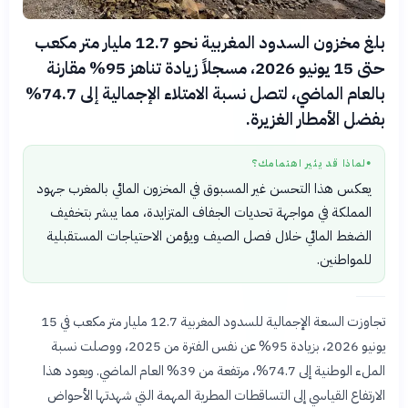
بلغ مخزون السدود المغربية نحو 12.7 مليار متر مكعب
حتى 15 يونيو 2026، مسجلاً زيادة تناهز 95% مقارنة
بالعام الماضي، لتصل نسبة الامتلاء الإجمالية إلى 74.7%
بفضل الأمطار الغزيرة.
لماذا قد يثير اهتمامك؟
●
يعكس هذا التحسن غير المسبوق في المخزون المائي بالمغرب جهود
المملكة في مواجهة تحديات الجفاف المتزايدة، مما يبشر بتخفيف
الضغط المائي خلال فصل الصيف ويؤمن الاحتياجات المستقبلية
للمواطنين.
تجاوزت السعة الإجمالية للسدود المغربية 12.7 مليار متر مكعب في 15
يونيو 2026، بزيادة 95% عن نفس الفترة من 2025، ووصلت نسبة
الملء الوطنية إلى 74.7%، مرتفعة من 39% العام الماضي. ويعود هذا
الارتفاع القياسي إلى التساقطات المطرية المهمة التي شهدتها الأحواض