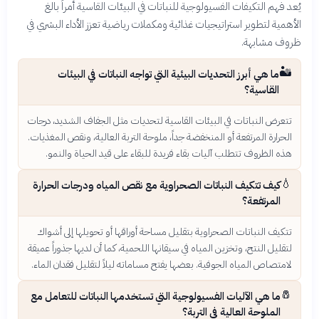
يُعد فهم التكيفات الفسيولوجية للنباتات في البيئات القاسية أمراً بالغ
الأهمية لتطوير استراتيجيات غذائية ومكملات رياضية تعزز الأداء البشري في
ظروف مشابهة.
🏜️
ما هي أبرز التحديات البيئية التي تواجه النباتات في البيئات
القاسية؟
تتعرض النباتات في البيئات القاسية لتحديات مثل الجفاف الشديد، درجات
الحرارة المرتفعة أو المنخفضة جداً، ملوحة التربة العالية، ونقص المغذيات.
هذه الظروف تتطلب آليات بقاء فريدة للبقاء على قيد الحياة والنمو.
💧
كيف تتكيف النباتات الصحراوية مع نقص المياه ودرجات الحرارة
المرتفعة؟
تتكيف النباتات الصحراوية بتقليل مساحة أوراقها أو تحويلها إلى أشواك
لتقليل النتح، وتخزين المياه في سيقانها اللحمية، كما أن لديها جذوراً عميقة
لامتصاص المياه الجوفية. بعضها يفتح مساماته ليلاً لتقليل فقدان الماء.
🧂
ما هي الآليات الفسيولوجية التي تستخدمها النباتات للتعامل مع
الملوحة العالية في التربة؟