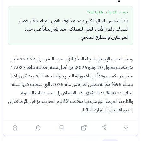
لماذا قد يثير اهتمامك؟
●
هذا التحسن المائي الكبير يبدد مخاوف نقص المياه خلال فصل
الصيف ويُعزز الأمن المائي للمملكة، مما يؤثر إيجاباً على حياة
المواطنين والقطاع الفلاحي.
وصل الحجم الإجمالي للمياه المخزنة في سدود المغرب إلى 12.657 مليار
متر مكعب بحلول 20 يونيو 2026، من أصل سعة إجمالية تناهز 17.027
مليار متر مكعب، وفقاً لبيانات وزارة التجهيز والماء. هذا الرقم يشكل زيادة
بنسبة 95% مقارنة بنفس الفترة من عام 2025، التي سجلت فيها نسبة
امتلاء 38.71% فقط. ويُعزى هذا الانتعاش إلى التساقطات المطرية
والثلجية المهمة التي شهدتها مختلف الأقاليم المغربية مؤخراً، بالإضافة إلى
التدبير الاستباقي للموارد المائية.