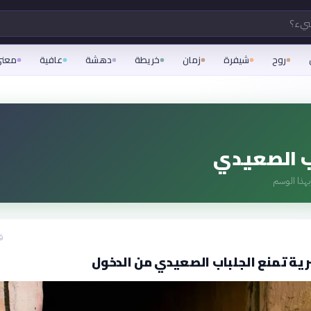
شيء؟
روح
شيفرة
زمان
خريطة
دهشة
عافية
معن
ب الصعيدي
هذا الوسم
ق
ية تمنع الجلباب الصعيدي من الدخول