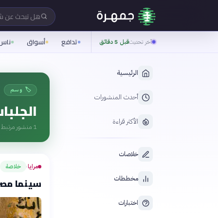
هل تبحث عن 
تدافع
أسواق
ناس
آخر تحديث
قبل 5 دقائق
الرئيسية
🏷️ وسم
أحدث المنشورات
الجلبا
الأكثر قراءة
1
منشور مرتبط ب
خلاصات
مرايا
خلاصة
›
مخططات
سينما مصر
اختبارات