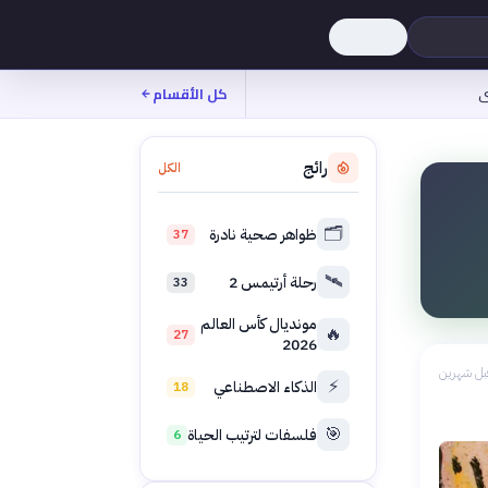
ى
كل الأقسام
رائج
الكل
🗂️
ظواهر صحية نادرة
37
🛰️
رحلة أرتيمس 2
33
مونديال كأس العالم
🔥
27
2026
بل شهرين
⚡
الذكاء الاصطناعي
18
🎯
فلسفات لترتيب الحياة
6