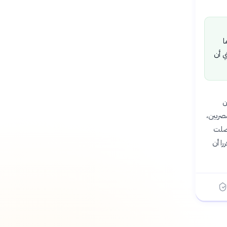
ا
ي أن
ن
مصريين،
وصلت
را أن