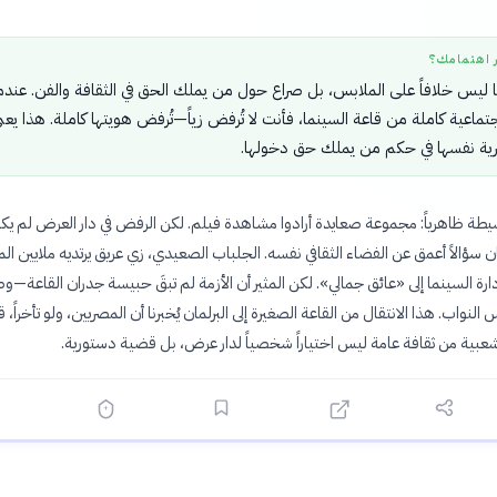
ر اهتمامك؟
ليس خلافاً على الملابس، بل صراع حول من يملك الحق في الثقافة والفن. عندم
جتماعية كاملة من قاعة السينما، فأنت لا تُرفض زياً—تُرفض هويتها كاملة. هذا يعن
صرية نفسها في حكم من يملك حق دخولها.
طة ظاهرياً: مجموعة صعايدة أرادوا مشاهدة فيلم. لكن الرفض في دار العرض لم يك
كان سؤالاً أعمق عن الفضاء الثقافي نفسه. الجلباب الصعيدي، زي عريق يرتديه ملايين ال
دارة السينما إلى «عائق جمالي». لكن المثير أن الأزمة لم تبقَ حبيسة جدران القاعة—
لنواب. هذا الانتقال من القاعة الصغيرة إلى البرلمان يُخبرنا أن المصريين، ولو تأخراً، قر
عبية من ثقافة عامة ليس اختياراً شخصياً لدار عرض، بل قضية دستورية.