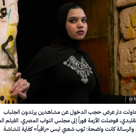
 حاولت دار عرض حجب الدخول عن مشاهدين يرتدون الجلباب
ليدي، فوصلت الأزمة فوراً إلى مجلس النواب المصري. الفيلم ال
والرسالة كانت واضحة: ثوب شعبي ليس «راقياً» كفاية للشاشة