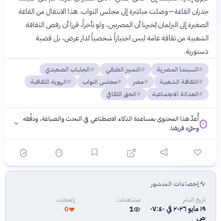
جدران القاعة—وصلت مباشرة إلى مجلس النواب. هذا الانتقال من القاعة
الصغيرة إلى البرلمان يُخبرنا أن المصريين، ولو تأخراً، قررا أن رفض الثقافة
الشعبية من ثقافة عامة ليس اختياراً شخصياً لدار عرض، بل قضية
دستورية.
السينما المصرية
التمييز الطبقي
الجلباب الصعيدي
الثقافة الشعبية
مصر
مجلس النواب
الهوية الثقافية
العدالة الاجتماعية
الحق الثقافي
أُعدّ هذا المحتوى بمساعدة الذكاء الاصطناعي في البحث والصياغة، ودقّقه
وحرّره فريقنا.
إحصاءات المنشور
فلسفتنا المعرفية
·
سياسة الذكاء الاصطناعي
تاريخ النشر
مشاهدات
إعجابات
١٩ مايو ٢٠٢٦ في ٠٧:٤٠
0
1
ص