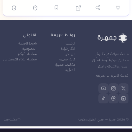
روابط سريعة
قانوني
الرئيسية
شروط الخدمة
الأكثر قراءة
الخصوصية
من نحن
سياسة الكوكيز
منصة معرفية عربية توفر
فريق جمهرة
سياسة الذكاء الاصطناعي
محتوى موثوقاً ومنظماً في
مكافآت جمهرة
العلوم والثقافة والفكر
اتصل بنا
قيمة المرء ما يعرفه
©
2026
جمهرة — جميع الحقوق محفوظة
مُحدَّث يوميًا