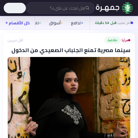
هل تبحث عن شيء؟
تدافع
أسواق
ناس
روح
كل الأقسام
شيف
آخر تحديث
قبل 14 دقيقة
مرايا
خلاصة
قبل شهرين
›
سينما مصرية تمنع الجلباب الصعيدي من الدخول