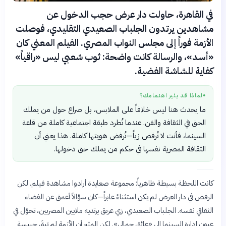
في القاهرة، حاولت دار عرض حجب الدخول عن
مشاهدين يرتدون الجلباب الصعيدي التقليدي، فوصلت
الأزمة فوراً إلى مجلس النواب المصري. الفيلم المعني كان
«أسد»، والرسالة كانت واضحة: ثوب شعبي ليس «راقياً»
كفاية للشاشة الفضية.
لماذا قد يثير اهتمامك؟
●
ما يحدث هنا ليس خلافاً على الملابس، بل صراع حول من يملك
الحق في الثقافة والفن. عندما تُطرد طبقة اجتماعية كاملة من قاعة
السينما، فأنت لا تُرفض زياً—تُرفض هويتها كاملة. هذا يعني أن
الثقافة المصرية نفسها في حكم من يملك حق دخولها.
كانت اللحظة بسيطة ظاهرياً: مجموعة صعايدة أرادوا مشاهدة فيلم. لكن
الرفض في دار العرض لم يكن استثناءً عابراً—كان سؤالاً أعمق عن الفضاء
الثقافي نفسه. الجلباب الصعيدي، زي عريق يرتديه ملايين المصريين، تحوّل في
عيون إدارة السينما إلى «عائق جمالي». لكن المثير أن الأزمة لم تبقَ حبيسة