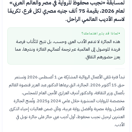
لمسابقة «نجيب محفوظ للرواية في مصر والعالم العربي»
لعام 2026، بقيمة 75 ألف جنيه مصري لكل فرع، تكريمًا
لاسم الأديب العالمي الراحل.
لماذا قد يثير اهتمامك؟
●
هذه الجائزة لا تدعم الأدب العربي وحسب، بل تتيح للكُتاب فرصة
فريدة للوصول إلى العالمية عبر ترجمة أعمالهم الفائزة ونشرها، مما
يعزز حضورهم الثقافي.
تبدأ فترة تلقي الأعمال الروائية المشاركة من 1 أغسطس 2026 وتستمر
حتى 15 أكتوبر 2026. الجائزة، التي يرعاها الدكتور عبد العزيز قنصوة القائم
بأعمال وزير الثقافة، والدكتور أشرف العزازي الأمين العام للمجلس،
مخصصة للروايات المنشورة خلال عامي 2024 و2025. وتُمنح الجائزة
لأفضل رواية مصرية وأفضل رواية عربية، وتأتي ضمن فعاليات إحياء الذكرى
العشرين لرحيل نجيب محفوظ، أول أديب عربي حائز على جائزة نوبل في
الأدب.