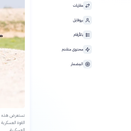
مقارنات
بروفايل
بالأرقام
محتوى متقدم
المِضمار
القوة العسكرية 
العسكرية.