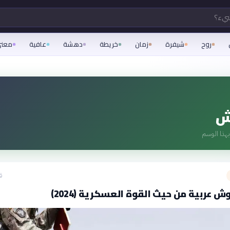
شيء؟
روح
شيفرة
زمان
خريطة
دهشة
عافية
معن
ش
هذا الوسم
ق