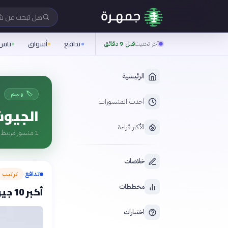
هل تبحث عن 
تدافع
أسواق
ناس
آخر تحديث
قبل 9 دقائق
الرئيسية
🏷️ وسم
أحدث المنشورات
الجيو
الأكثر قراءة
1
منشور مرتبط ب
خلاصات
تدافع
ترتيب
›
مخططات
أكبر 10 جيوش عربية من حيث القوة العسكرية (2024)
اختبارات