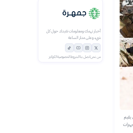
أخبار تهمك ومعلومات تفيدك حول كل
شيء وعلى مدار الساعة
من نحن
اتصل بنا
الشروط
الخصوصية
الكوكيز
م 2024، بناءً على مؤشر Global Firepower الذي يقيم
هيزات