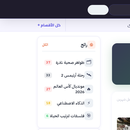
ى
كل الأقسام
رائج
الكل
🗂️
ظواهر صحية نادرة
37
🛰️
رحلة أرتيمس 2
33
مونديال كأس العالم
🔥
27
2026
بل شهرين
⚡
الذكاء الاصطناعي
18
🎯
فلسفات لترتيب الحياة
6