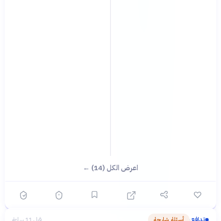
اعرض الكل (14) ←
تدافع
أسئلة شارحة
قبل 11 ساعة
›