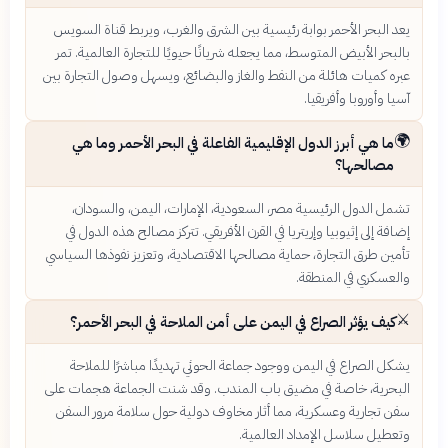
يعد البحر الأحمر بوابة رئيسية بين الشرق والغرب، ويربط قناة السويس
بالبحر الأبيض المتوسط، مما يجعله شريانًا حيويًا للتجارة العالمية. تمر
عبره كميات هائلة من النفط والغاز والبضائع، ويسهل وصول التجارة بين
آسيا وأوروبا وأفريقيا.
🌍
ما هي أبرز الدول الإقليمية الفاعلة في البحر الأحمر وما هي
مصالحها؟
تشمل الدول الرئيسية مصر، السعودية، الإمارات، اليمن، والسودان،
إضافة إلى إثيوبيا وإريتريا في القرن الأفريقي. تتركز مصالح هذه الدول في
تأمين طرق التجارة، حماية مصالحها الاقتصادية، وتعزيز نفوذها السياسي
والعسكري في المنطقة.
⚔️
كيف يؤثر الصراع في اليمن على أمن الملاحة في البحر الأحمر؟
يشكل الصراع في اليمن ووجود جماعة الحوثي تهديدًا مباشرًا للملاحة
البحرية، خاصة في مضيق باب المندب. وقد شنت الجماعة هجمات على
سفن تجارية وعسكرية، مما أثار مخاوف دولية حول سلامة مرور السفن
وتعطيل سلاسل الإمداد العالمية.