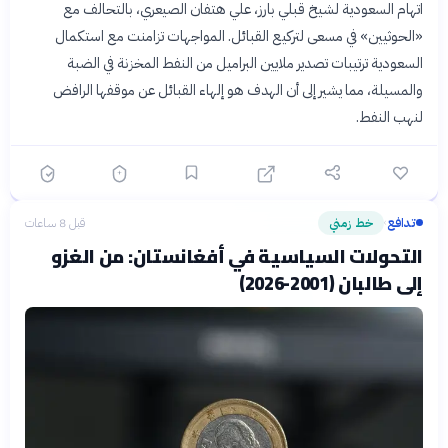
اتهام السعودية لشيخ قبلي بارز، علي هتفان الصيعري، بالتحالف مع
«الحوثيين» في مسعى لتركيع القبائل. المواجهات تزامنت مع استكمال
السعودية ترتيبات تصدير ملايين البراميل من النفط المخزنة في الضبة
والمسيلة، مما يشير إلى أن الهدف هو إلهاء القبائل عن موقفها الرافض
لنهب النفط.
تدافع
خط زمني
قبل 8 ساعات
›
التحولات السياسية في أفغانستان: من الغزو
إلى طالبان (2001-2026)