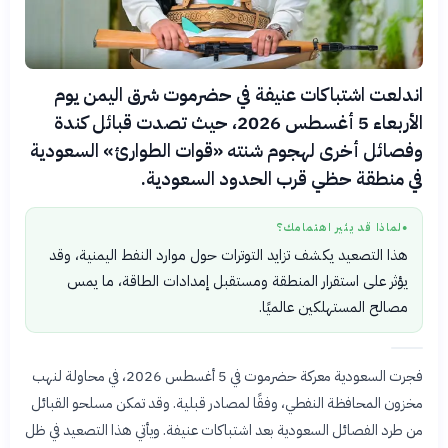
اندلعت اشتباكات عنيفة في حضرموت شرق اليمن يوم
الأربعاء 5 أغسطس 2026، حيث تصدت قبائل كندة
وفصائل أخرى لهجوم شنته «قوات الطوارئ» السعودية
في منطقة حظي قرب الحدود السعودية.
لماذا قد يثير اهتمامك؟
●
هذا التصعيد يكشف تزايد التوترات حول موارد النفط اليمنية، وقد
يؤثر على استقرار المنطقة ومستقبل إمدادات الطاقة، ما يمس
مصالح المستهلكين عالميًا.
فجرت السعودية معركة حضرموت في 5 أغسطس 2026، في محاولة لنهب
مخزون المحافظة النفطي، وفقًا لمصادر قبلية. وقد تمكن مسلحو القبائل
من طرد الفصائل السعودية بعد اشتباكات عنيفة. ويأتي هذا التصعيد في ظل