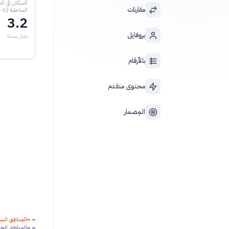
السكان في ال
مقارنات
الساحلية (0-100م)
3.2
بروفايل
مليار نسمة
بالأرقام
محتوى متقدم
المِضمار
المناطق الساحلية 
المناطق الجبلية الع