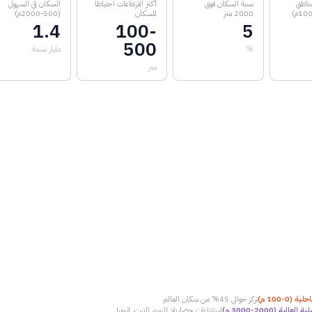
مناطق
نسبة السكان فوق
أكثر الارتفاعات احتياطاً
السكان في السهول
2000 متر
للسكان
(500-2000م)
1.4
100-
5
500
%
مليار نسمة
متر
(0-100 م)
تركز حوالي 45% من سكان العالم
الية (2000-3000 م)
استثناءات حضارية: البيرو، التبت، إثيوبيا