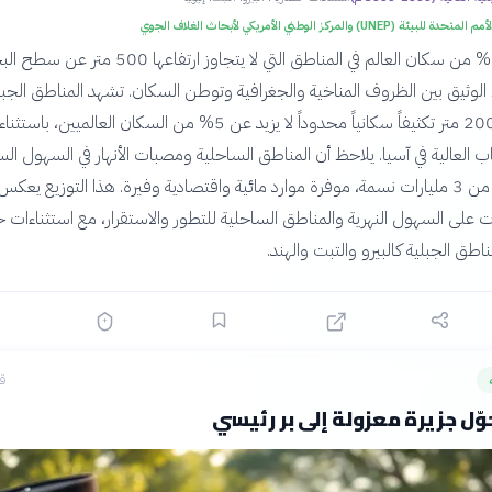
للبيئة (UNEP) والمركز الوطني الأمريكي لأبحاث الغلاف الجوي
يتركز حوالي 80% من سكان العالم في المناطق التي لا يتجاوز ارتفاعها 
الوثيق بين الظروف المناخية والجغرافية وتوطن السكان. تشهد المناطق الجبل
العالية فوق 2000 متر تكثيفاً سكانياً محدوداً لا يزيد عن 5% من السكان العالميي
ب العالية في آسيا. يلاحظ أن المناطق الساحلية ومصبات الأنهار في السهول الس
تستقطب أكثر من 3 مليارات نسمة، موفرة موارد مائية واقتصادية وفيرة. هذا التوزيع يعكس 
ت على السهول النهرية والمناطق الساحلية للتطور والاستقرار، مع استثناءات 
طق الجبلية كالبيرو والتبت والهند.
قبل
حوّل جزيرة معزولة إلى بر رئيسي