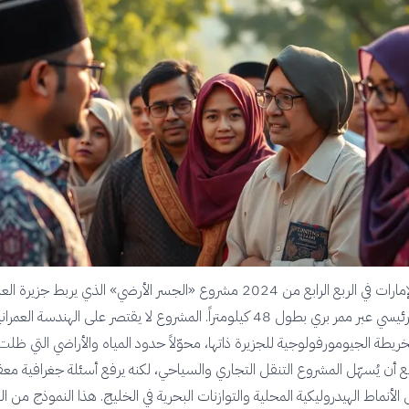
أطلقت دولة الإمارات في الربع الرابع من 2024 مشروع «الجسر الأرضي» الذي يربط جزيرة ال
المعزولة بالبر الرئيسي عبر ممر بري بطول 48 كيلومتراً. المشروع لا يقتصر على الهندسة الع
يطة الجيومورفولوجية للجزيرة ذاتها، محوّلاً حدود المياه والأراضي التي ظلت 
قع أن يُسهّل المشروع التنقل التجاري والسياحي، لكنه يرفع أسئلة جغرافية مع
الأنماط الهيدروليكية المحلية والتوازنات البحرية في الخليج. هذا النموذج من ا