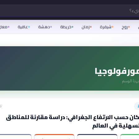
شيء؟
روح
شيفرة
زمان
خريطة
دهشة
عافية
معن
ورفولوجيا
هذا الوسم
قبل
ان حسب الارتفاع الجغرافي: دراسة مقارنة للمناطق
لسهلية في العالم