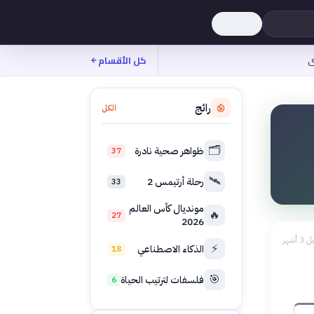
ى
كل الأقسام
رائج
الكل
🗂️
ظواهر صحية نادرة
37
🛰️
رحلة أرتيمس 2
33
مونديال كأس العالم
🔥
27
2026
 3 أشهر
⚡
الذكاء الاصطناعي
18
🎯
فلسفات لترتيب الحياة
6