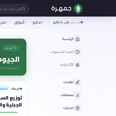
هل تبحث عن 
تدافع
أسواق
ناس
آخر تحديث
قبل 8 دقائق
الرئيسية
🏷️ وسم
أحدث المنشورات
الجيوم
الأكثر قراءة
2
منشور مرتبط ب
خلاصات
خريطة
مخطط
›
مخططات
توزيع السك
الجبلية وا
اختبارات