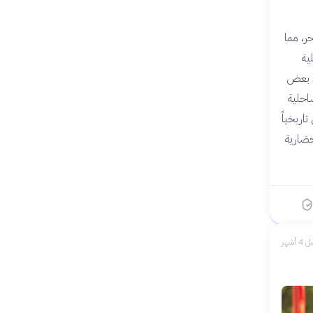
500 متر عن سطح البحر، مما
ية
ن، باستثناء بعض
احلية
تاريخياً
حضارية
 4 أشهر