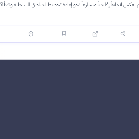
 يعكس اتجاهاً إقليمياً متسارعاً نحو إعادة تخطيط المناطق الساحلية وفقاً لأ