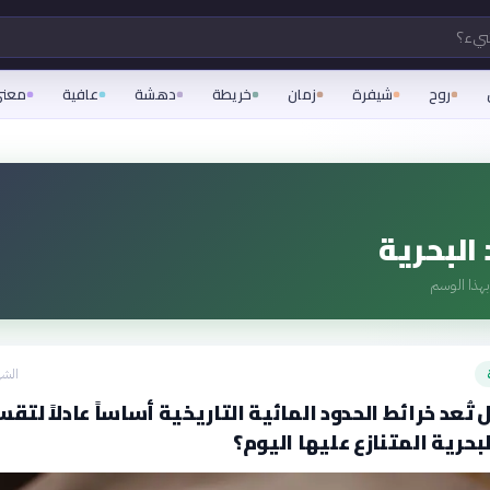
شيء؟
روح
شيفرة
زمان
خريطة
دهشة
عافية
معن
البحرية
هذا الوسم
الشه
تُعد خرائط الحدود المائية التاريخية أساساً عادلاً لتق
بحرية المتنازع عليها اليوم؟