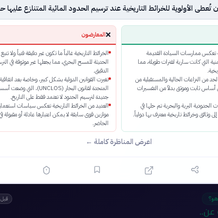
ُعطى الأولوية للخرائط التاريخية عند ترسيم الحدود المائية المتنازع عليها حالي
❌
المعارضون
ية تعكس ممارسات السيادة القديمة
الخرائط التاريخية غالباً ما تكون غير دقيقة فنياً ولا تتبع 
نية التي كانت سارية لفترات طويلة، مما
الحديثة للمسح البحري، مما يجعلها غير موثوقة في التر
يخية.
الدقيق.
الحد من النزاعات الحالية والمستقبلية من
تغيرت القوانين الدولية بشكل كبير، وخاصة بعد اتفاقية 
ى أساس ثابت وموثق بدلاً من التفسيرات
المتحدة لقانون البحار (UNCLOS)، التي وضعت أس
جديدة لترسيم الحدود لا تعتمد فقط على التاريخ.
ت الحدودية البرية والبحرية تم حلها في
العديد من الخرائط التاريخية تعكس سياسات استعماري
ى وثائق وخرائط تاريخية معترف بها دولياً.
موازين قوى سابقة لا يمكن اعتبارها عادلة أو مقبولة ف
الحاضر.
اعرض المناظرة كاملة ←
هو؟
قبل 
عن..