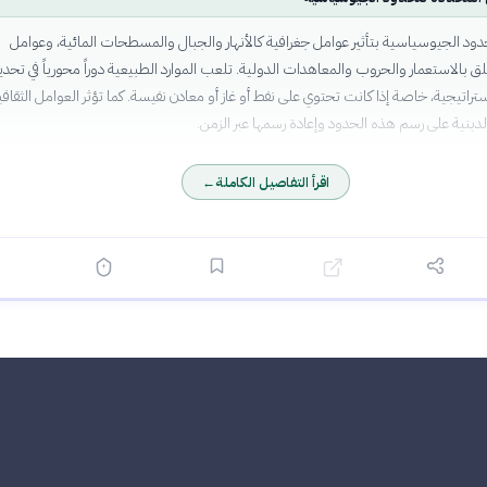
ود الجيوسياسية بتأثير عوامل جغرافية كالأنهار والجبال والمسطحات المائية، وعوامل
لق بالاستعمار والحروب والمعاهدات الدولية. تلعب الموارد الطبيعية دوراً محورياً في تحدي
ستراتيجية، خاصة إذا كانت تحتوي على نفط أو غاز أو معادن نفيسة. كما تؤثر العوامل الثقافي
لدينية على رسم هذه الحدود وإعادة رسمها عبر الزمن.
اقرأ التفاصيل الكاملة
←