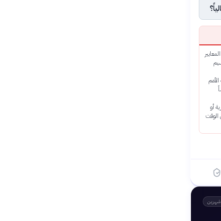
اً؟
المعايير
سيم
الأمم
ساً
ة أو
ي الوقت
شهرين