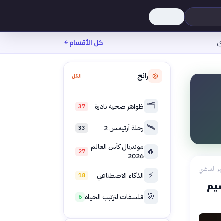
ى
كل الأقسام
رائج
الكل
🗂️
ظواهر صحية نادرة
37
🛰️
رحلة أرتيمس 2
33
مونديال كأس العالم
🔥
27
2026
ر الماضي
⚡
الذكاء الاصطناعي
18
سيم
🎯
فلسفات لترتيب الحياة
6