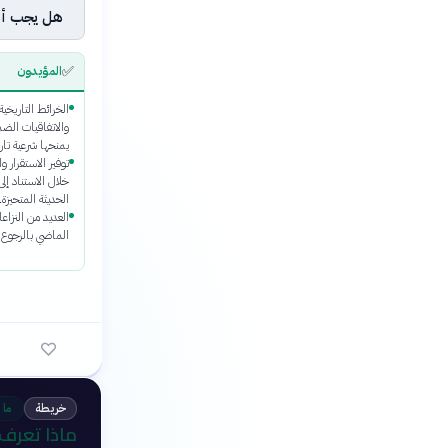
هل يجب أن ت
✅
المؤيدون
الخرائط التاريخ
والاتفاقيات الضم
يمنحها شرعية تار
توفير الاستقرار و
خلال الاستناد إل
الحديثة المتحيزة.
العديد من النزاعا
الماضي بالرجوع إل
خريطة
ما 
ماذا تعرف 