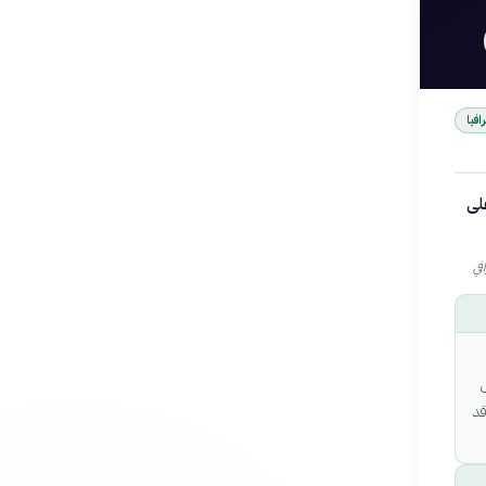
افيا
لى
قد