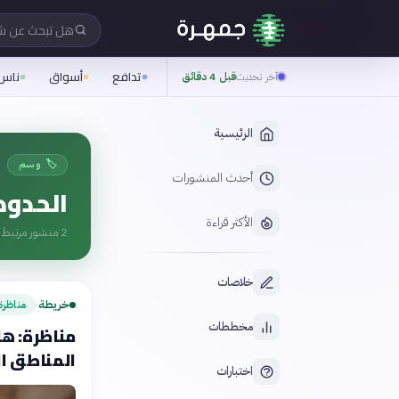
هل تبحث عن 
تدافع
أسواق
ناس
آخر تحديث
قبل 4 دقائق
الرئيسية
🏷️ وسم
أحدث المنشورات
الحدود 
الأكثر قراءة
2
منشور مرتبط ب
خلاصات
خريطة
مناظرة
›
مخططات
مناظرة: هل 
المناطق ال
اختبارات