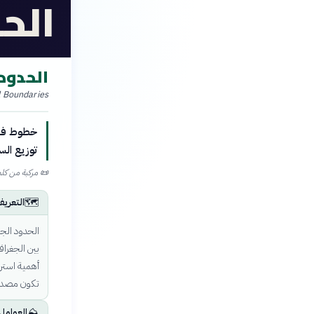
الح
الحدود
l Boundaries
خطوط فاصل
توزيع الس
📜
مركبة من كلمتي «جيو» (Geo) بمعنى الأرض و«سياسية» (itics
🗺️
التعري
الحدود الج
بين الجغراف
أهمية استرا
تكون مصدر 
⛰️
العوامل