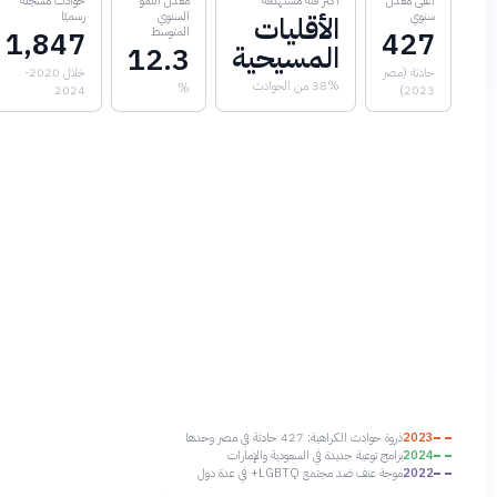
أعلى معدل
أكثر فئة مستهدفة
معدل النمو
حوادث مسجلة
سنوي
السنوي
رسميًا
الأقليات
المتوسط
1,847
427
المسيحية
12.3
حادثة (مصر
خلال 2020-
38% من الحوادث
%
2024
2023)
2023
ذروة حوادث الكراهية: 427 حادثة في مصر وحدها
2024
برامج توعية جديدة في السعودية والإمارات
2022
موجة عنف ضد مجتمع LGBTQ+ في عدة دول