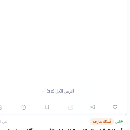
اعرض الكل (12) ←
س
أسئلة شارحة
قبل 3 أشهر
›