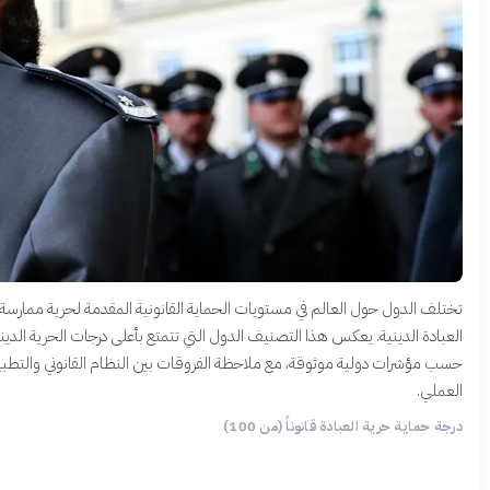
لف الدول حول العالم في مستويات الحماية القانونية المقدمة لحرية ممارسة
بادة الدينية. يعكس هذا التصنيف الدول التي تتمتع بأعلى درجات الحرية الدينية
 مؤشرات دولية موثوقة، مع ملاحظة الفروقات بين النظام القانوني والتطبيق
ملي.
 حماية حرية العبادة قانوناً (من 100)