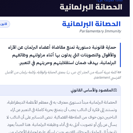
لحصانة البرلمانية
الحصانة البرلمانية
قانون
Parliamentary Immunity
حماية قانونية دستورية تمنع مقاضاة أعضاء البرلمان عن الآراء
والأقوال والتصويتات التي يدلون بها أثناء مزاولتهم وظائفهم
البرلمانية، بهدف ضمان استقلاليتهم وحريتهم في التعبير.
📜
كلمة عربية أصيلة من الجذر (ح، ص، ن) بمعنى الحماية والوقاية، وكلمة برلمان من الأصل
الفرنسي parlement.
⚖️
المقصود والأساس القانوني
الحصانة البرلمانية مبدأ دستوري معترف به في معظم الأنظمة الديمقراطية،
وتستند إلى فكرة أن النائب يجب أن يتمتع بحرية كاملة في التعبير عن آراء
الناخبين دون خوف من الملاحقة القضائية. تنص الدساتير على أن النائب لا
يسأل عن رأي أو تصويت أدلى به في أداء وظيفته البرلمانية. هذا المبدأ يعود
تاريخياً إلى البرلمان البريطاني القديم، حيث استُقر عليه لحماية الأعضاء من