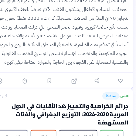
العربية خلال فترة 2020-2024، حيث سجلت مصر وسوريا والعراق أعلى
عدلات. النساء والأطفال يشكلون الفئات الأكثر تعرضاً للعنف الأسري بنسبة
تتجاوز 70 في المئة من الحالات المسجلة. كان عام 2020 نقطة تحول حرجة
ب تأثير جائحة كورونا وقيود الحجر الصحي التي عزلت الضحايا وزادت من
لات التعرض للعنف. تلعب العوامل الاقتصادية والأمنية والاجتماعية دوراً
سياً في تفاقم هذه الظاهرة، خاصة في المناطق المتأثرة بالنزوح والحروب.
هود الحكومية والمنظمات الإنسانية تسعى لتوسيع الخدمات القانونية
نفسية للضحايا، لكن الفجوة بين الحاجة والموارد المتاحة تبقى كبيرة.
س
مخطط
قبل شهرين
›
ائم الكراهية والتمييز ضد الأقليات في الدول
العربية 2020-2024: التوزيع الجغرافي والفئات
مستهدفة