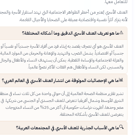
للتعامل مع
العنف الأسري يُعتبر من أخطر الظواهر الاجتماعية التي تهدد استقرار الأسرة والمجت
لأنه يترك آثاراً نفسية واقتصادية عميقة على الضحايا والأجيال القا
⚠
ما هو تعريف العنف الأسري الدقيق وما أشكاله المختلفة؟
العنف الأسري هو أي تصرف يقصد به إيذاء فرد من أفراد الأسرة جسدياً أو نفسياً أ
جنسياً أو اقتصادياً. يشمل الضرب والتهديد والإهانة والحرمان من الموارد المالي
والعزلة الاجتماعية والإساءة اللفظية. يمكن أن يستهدف النساء والأطفال والرجا
والمسنين، لكن النساء والأطفال هم الفئات الأكثر تضررّاً عالمياً

ما هي الإحصائيات الموثوقة عن انتشار العنف الأسري في العالم العربي؟
تشير تقارير منظمة الصحة العالمية إلى أن حوالي واحدة من كل ثلاث نساء في منطق
الشرق الأوسط وشمال أفريقيا تتعرض للعنف الجسدي أو الجنسي من شريكها. ف
مصر وحدها، أظهرت دراسات حكومية أن أكثر من 25% من النساء المتزوجات
يتعرضن للعنف الأسري بأشكاله المختلفة

ما هي الأسباب الجذرية للعنف الأسري في المجتمعات العربية؟