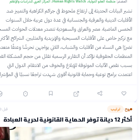
المصدر:
منظمة العفو الدولية، Human Rights Watch، المركز العربي للدراسات والإعلام
ر البيانات الحديثة إلى ارتفاع ملحوظ في جرائم الكراهية والتمييز ضد
قليات الدينية والعرقية والجنسانية في عدة دول عربية خلال السنوات
مس الماضية. مصر والعراق والسعودية تتصدر معدلات الحوادث المسجلة،
تركيز خاص على الأقليات المسيحية والإيزيدية والمثليين. الشرائح الأكثر
رًا هي النساء من الأقليات والشباب، اللاتي يواجهن تحرشًا وعنفًا متعددًا.
نظمات الحقوقية تؤكد أن التقارير الرسمية تقلل من حجم المشكلة الفعلي
ب نقص الآليات الموثوقة للإبلاغ والخوف من الانتقام. الدول التي
مدت برامج توعية وحماية قانونية أقوى شهدت تراجعًا نسبيًا في المؤشرات.
ح
ترتيب
قبل 3 أشهر
›
حماية القانونية لحرية العبادة