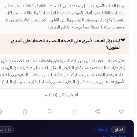
يرتبط العنف الأسري بعوامل متعددة منها الأنماط الثقافية والتقاليد التي تعط
سلطة مطلقة لبعض أفراد الأسرة، والضغوط الاقتصادية والبطالة، والمشاك
النفسية والإدمان، وضعف التعليم والوعي القانوني. كما يلعب الفقر والعيش ف
تجمعات سكنية ضيقة دوراً مهماً في تفاقم الظاهرة

كيف يؤثر العنف الأسري على الصحة النفسية للضحايا على المدى
الطويل؟
يعاني ضحايا العنف الأسري من الاكتئاب والقلق واضطراب ما بعد الصدمة والأر
واضطرابات الشخصية. قد يؤدي التعرض المتكرر للعنف إلى اضطرابات في الهوي
الذاتية وعدم الثقة بالآخرين وسلوكيات إيذائية للنفس. الأطفال المعرضون للعن
الأسري قد يعانون من مشاكل في التطور النفسي والسلوكي التي تستمر حتى البلوغ
اعرض الكل (10) ←
ما هو؟
تدافع
قبل 3 أشهر
ماذا تعرف عن.