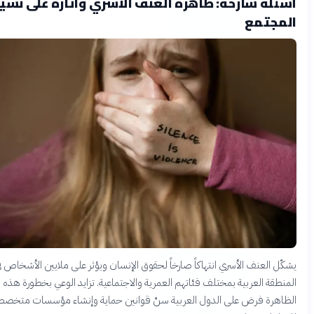
ئلة شارحة: ظاهرة العنف الأسري وآثاره على نسيج
مجتمع
ّل العنف الأسري انتهاكاً صارخاً لحقوق الإنسان ويؤثر على ملايين الأشخاص في
نطقة العربية بمختلف فئاتهم العمرية والاجتماعية. تزايد الوعي بخطورة هذه
اهرة فرض على الدول العربية سنّ قوانين حماية وإنشاء مؤسسات متخصصة